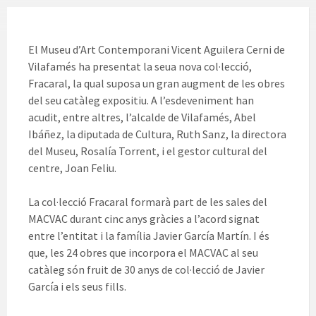
El Museu d’Art Contemporani Vicent Aguilera Cerni de
Vilafamés ha presentat la seua nova col·lecció,
Fracaral, la qual suposa un gran augment de les obres
del seu catàleg expositiu. A l’esdeveniment han
acudit, entre altres, l’alcalde de Vilafamés, Abel
Ibáñez, la diputada de Cultura, Ruth Sanz, la directora
del Museu, Rosalía Torrent, i el gestor cultural del
centre, Joan Feliu.
La col·lecció Fracaral formarà part de les sales del
MACVAC durant cinc anys gràcies a l’acord signat
entre l’entitat i la família Javier García Martín. I és
que, les 24 obres que incorpora el MACVAC al seu
catàleg són fruit de 30 anys de col·lecció de Javier
García i els seus fills.