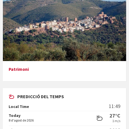
Concerts al Museu
Presentació del llibre &quot;La mare&quot;, d'Emma Zafon
Patrimoni
PREDICCIÓ DEL TEMPS
En Bum
11:49
Local Time
27°C
Today
8 d'agost de 2026
1 m/s