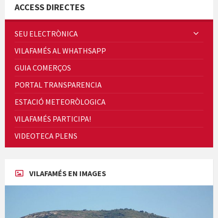
ACCESS DIRECTES
SEU ELECTRÒNICA
VILAFAMÉS AL WHATHSAPP
Quintà Culroja
GUIA COMERÇOS
PORTAL TRANSPARENCIA
ESTACIÓ METEORÒLOGICA
VILAFAMÉS PARTICIPA!
Cicle de Cine i Dones rurals
VIDEOTECA PLENS
Concerts al Museu
VILAFAMÉS EN IMAGES