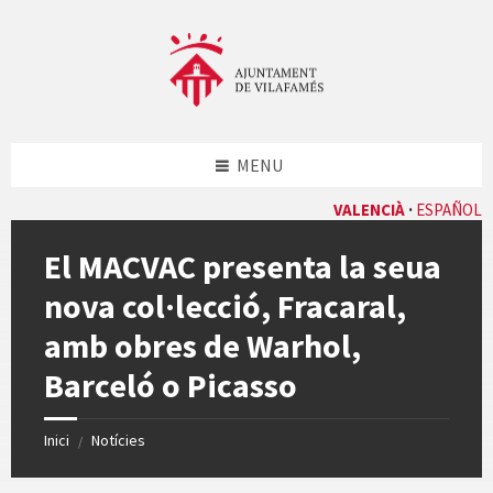
Skip
Skip
Skip
Skip
to
to
to
to
content
left
right
footer
sidebar
sidebar
MENU
VALENCIÀ
ESPAÑOL
El MACVAC presenta la seua
nova col·lecció, Fracaral,
amb obres de Warhol,
Barceló o Picasso
Inici
Notícies
/