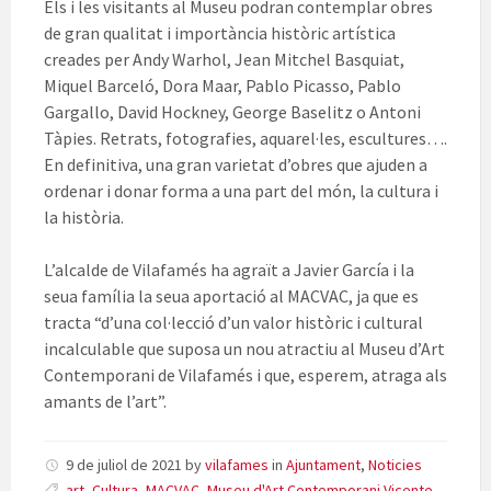
Els i les visitants al Museu podran contemplar obres
de gran qualitat i importància històric artística
creades per Andy Warhol, Jean Mitchel Basquiat,
Miquel Barceló, Dora Maar, Pablo Picasso, Pablo
Gargallo, David Hockney, George Baselitz o Antoni
Tàpies. Retrats, fotografies, aquarel·les, escultures….
En definitiva, una gran varietat d’obres que ajuden a
ordenar i donar forma a una part del món, la cultura i
la història.
L’alcalde de Vilafamés ha agraït a Javier García i la
seua família la seua aportació al MACVAC, ja que es
tracta “d’una col·lecció d’un valor històric i cultural
incalculable que suposa un nou atractiu al Museu d’Art
Contemporani de Vilafamés i que, esperem, atraga als
amants de l’art”.
9 de juliol de 2021
by
vilafames
in
Ajuntament
,
Noticies
art
,
Cultura
,
MACVAC
,
Museu d'Art Contemporani Vicente