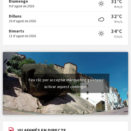
31°C
Diumenge
9 d'agost de 2026
4 m/s
Vermuts a la Font. Hit parit
32°C
Dilluns
10 d'agost de 2026
4 m/s
34°C
Dimarts
11 d'agost de 2026
3 m/s
Feu clic per acceptar màrqueting galetes i
activar aquest contingut
VILAFAMÉS EN DIRECTE