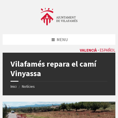
Skip
Skip
Skip
Skip
to
to
to
to
content
left
right
footer
sidebar
sidebar
MENU
VALENCIÀ
ESPAÑOL
Vilafamés repara el camí
Vinyassa
Inici
Notícies
/