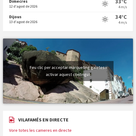
33°C
Dimecres
12 d'agost de 2026
4 m/s
34°C
Dijous
13 d'agost de 2026
4 m/s
Feu clic per acceptar màrqueting galetes i
activar aquest contingut
VILAFAMÉS EN DIRECTE
Vore totes les cameres en directe