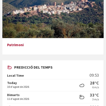
Presentació del llibre &quot;La mare&quot;, d'Emma Zafon
Patrimoni
PREDICCIÓ DEL TEMPS
En Bum
09:53
Local Time
28°C
Today
10 d'agost de 2026
6 m/s
33°C
Dimarts
11 d'agost de 2026
3 m/s
Vermuts a la Font. Hit parit