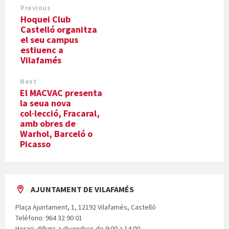
Previous
Hoquei Club
Castelló organitza
el seu campus
estiuenc a
Vilafamés
Next
El MACVAC presenta
la seua nova
col·lecció, Fracaral,
amb obres de
Warhol, Barceló o
Picasso
AJUNTAMENT DE VILAFAMÉS
Plaça Ajuntament, 1, 12192 Vilafamés, Castelló
Teléfono: 964 32 90 01
Horari: dilluns a divendres de 9:00 a 14:00