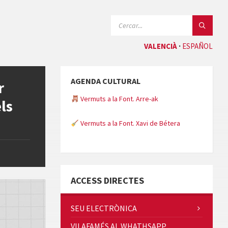
CERCAR:
VALENCIÀ
ESPAÑOL
AGENDA CULTURAL
r
Vermuts a la Font. Arre-ak
ls
Vermuts a la Font. Xavi de Bétera
Minicims
ACCESS DIRECTES
SEU ELECTRÒNICA
VILAFAMÉS AL WHATHSAPP