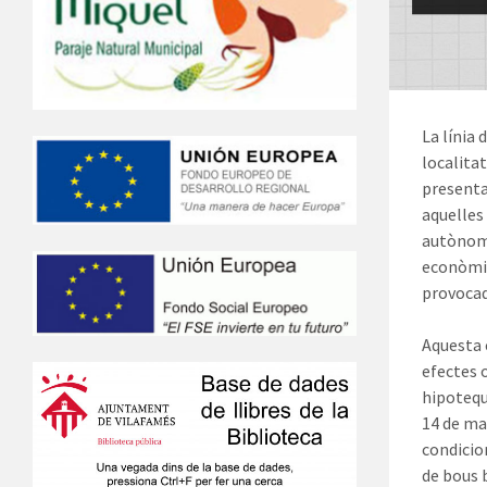
La línia
localita
presenta
aquelles
autònoma
econòmiq
provocad
Aquesta 
efectes 
hipotequ
14 de mar
condicio
de bous b