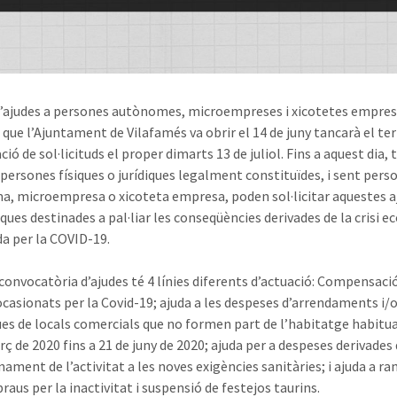
 d’ajudes a persones autònomes, microempreses i xicotetes empres
t que l’Ajuntament de Vilafamés va obrir el 14 de juny tancarà el te
ció de sol·licituds
el proper dimarts
13 de juliol. Fins a aquest dia,
 persones físiques o jurídiques legalment constituïdes, i sent pers
, microempresa o xicoteta empresa, poden sol·licitar aquestes a
ues destinades a pal·liar les conseqüències derivades de la crisi 
a per la
COVID
-19.
convocatòria d’ajudes té 4 línies diferents d’actuació: Compensació
ocasionats per la
Covid
-19; ajuda a les despeses d’arrendaments i/
es de locals comercials que no formen part de l’habitatge habitua
ç de 2020 fins a 21 de juny de 2020; ajuda per a despeses derivades 
nament de l’activitat a les noves exigències sanitàries; i ajuda a r
raus per la inactivitat i suspensió de festejos taurins.