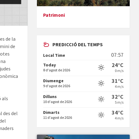
Patrimoni
Presentació del llibre &quot;La
mare&quot;, d'Emma Zafon
es de la
PREDICCIÓ DEL TEMPS
rmini de
 totes
07:57
Local Time
ona
24°C
Today
judes
8 d'agost de 2026
0 m/s
econòmica
En Bum
31°C
Diumenge
9 d'agost de 2026
4 m/s
32°C
Dilluns
 als
10 d'agost de 2026
5 m/s
o
34°C
Dimarts
l des del
11 d'agost de 2026
4 m/s
del
Vermuts a la Font. Hit parit
amaders