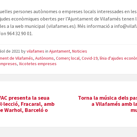
uelles persones autònomes o empreses locals interessades en les
’ajudes econòmiques obertes per l’Ajuntament de Vilafamés tenen 
les a la web municipal (vilafames.
es
). Més informació a info@vila
fon 964 32 90 01.
uliol de 2021
by
vilafames
in
Ajuntament
,
Noticies
ment de Vilafamés
,
Autònoms
,
Comerç local
,
Covid-19
,
línia d'ajudes econ
empreses
,
Xicotetes empreses
VAC presenta la seua
Torna la música dels pa
l·lecció, Fracaral, amb
a Vilafamés amb l
e Warhol, Barceló o
mu
o