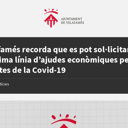
famés recorda que es pot sol·licita
tima línia d’ajudes econòmiques pe
tes de la Covid-19
tícies