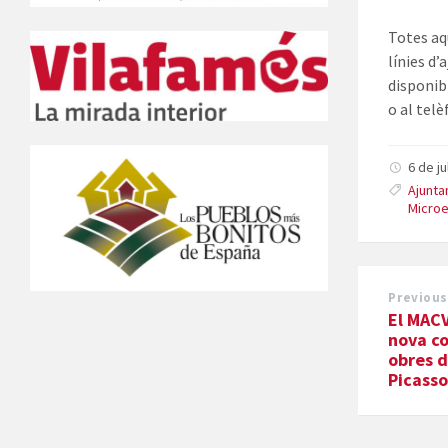
Totes aq
línies d
disponib
o al telè
6 de j
Ajunta
Micro
Previous
El MAC
nova co
obres d
Picass