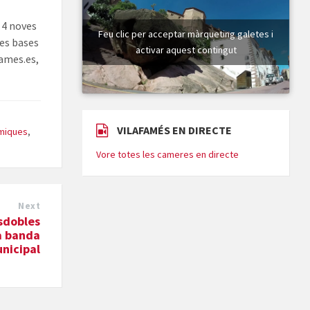
 4 noves
Feu clic per acceptar màrqueting galetes i
les bases
activar aquest contingut
fames.es,
VILAFAMÉS EN DIRECTE
òmiques
,
Vore totes les cameres en directe
Next
sdobles
a banda
nicipal