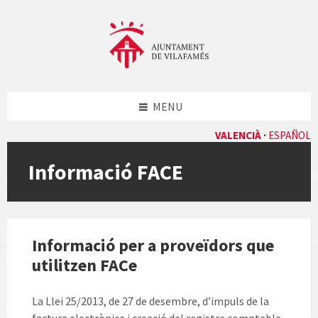
Skip
Skip
Skip
to
to
to
content
left
footer
sidebar
MENU
VALENCIÀ
ESPAÑOL
Informació FACE
Informació per a proveïdors que
utilitzen FACe
La Llei 25/2013, de 27 de desembre, d’impuls de la