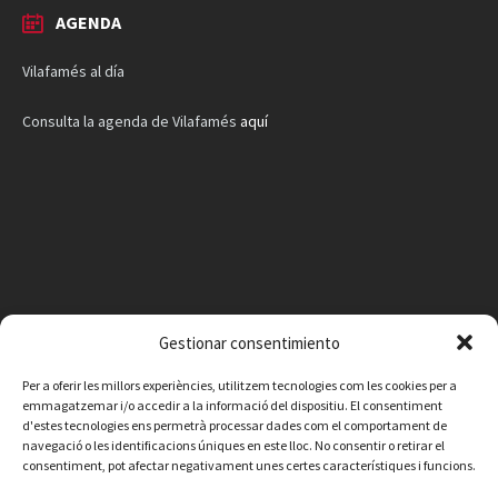
AGENDA
Vilafamés al día
Consulta la agenda de Vilafamés
aquí
Gestionar consentimiento
Per a oferir les millors experiències, utilitzem tecnologies com les cookies per a
emmagatzemar i/o accedir a la informació del dispositiu. El consentiment
d'estes tecnologies ens permetrà processar dades com el comportament de
navegació o les identificacions úniques en este lloc. No consentir o retirar el
consentiment, pot afectar negativament unes certes característiques i funcions.