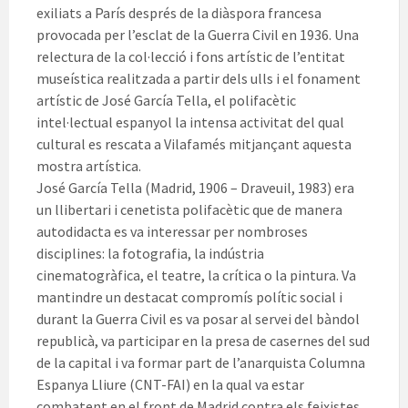
exiliats a París després de la diàspora francesa
provocada per l’esclat de la Guerra Civil en 1936. Una
relectura de la col·lecció i fons artístic de l’entitat
museística realitzada a partir dels ulls i el fonament
artístic de José García Tella, el polifacètic
intel·lectual espanyol la intensa activitat del qual
cultural es rescata a Vilafamés mitjançant aquesta
mostra artística.
José García Tella (Madrid, 1906 – Draveuil, 1983) era
un llibertari i cenetista polifacètic que de manera
autodidacta es va interessar per nombroses
disciplines: la fotografia, la indústria
cinematogràfica, el teatre, la crítica o la pintura. Va
mantindre un destacat compromís polític social i
durant la Guerra Civil es va posar al servei del bàndol
republicà, va participar en la presa de casernes del sud
de la capital i va formar part de l’anarquista Columna
Espanya Lliure (CNT-FAI) en la qual va estar
combatent en el front de Madrid contra els feixistes.