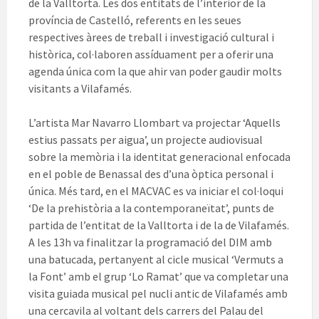
de la Valltorta. Les dos entitats de l’interior de la
província de Castelló, referents en les seues
respectives àrees de treball i investigació cultural i
històrica, col·laboren assíduament per a oferir una
agenda única com la que ahir van poder gaudir molts
visitants a Vilafamés.
L’artista Mar Navarro Llombart va projectar ‘Aquells
estius passats per aigua’, un projecte audiovisual
sobre la memòria i la identitat generacional enfocada
en el poble de Benassal des d’una òptica personal i
única. Més tard, en el MACVAC es va iniciar el col·loqui
‘De la prehistòria a la contemporaneïtat’, punts de
partida de l’entitat de la Valltorta i de la de Vilafamés.
A les 13h va finalitzar la programació del DIM amb
una batucada, pertanyent al cicle musical ‘Vermuts a
la Font’ amb el grup ‘Lo Ramat’ que va completar una
visita guiada musical pel nucli antic de Vilafamés amb
una cercavila al voltant dels carrers del Palau del