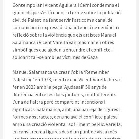
Contemporani Vicent Aguilera i Cerni condemna el
genocidi que s’està duent a terme sobre la població
civil de Palestina fent servir l’art com a canal de
comunicació i expressió. Una intenció de denúncia i
reflexió sobre la violència que els artistes Manuel
Salamanca i Vicent Varella van plasmar en obres
simbòliques que ajuden a entendre el conflicte i
solidaritzar-se amb les víctimes de Gaza.
Manuel Salamanca va crear l’obra ‘Remember
Palestine’ en 1973, mentre que Vicent Varella ho va
fer en 2023 amb la peça ‘Ajudaaa!!’. 50 anys de
diferència entre les dues pintures, molt diferents
l’una de l’altra però compartint intencions i
significats. Salamanca, amb una barreja de figures i
formes abstractes, denunciava el conflicte palestí
amb una creació violenta i sofriment bèl·lic. Varella,
en canvi, recrea figures des d’un punt de vista més