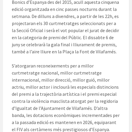
Bonics d’Espanya des del 2015, acull aquesta cinquena
edició organitzada en cinc passes nocturns durant la
setmana. De dilluns a divendres, a partir de les 22h, es
projectaran els 30 curtmetratges seleccionats per a
la Secció Oficial i serà el vot popular el jurat de decidir
en la categoria de premi del Públic. El dissabte 6 de
juny se celebrarà la gala final i lliurament de premis,
també a l’aire lliure en la Plaça la Font de Vilafamés.
S’atorgaran reconeixements per a millor
curtmetratge nacional, millor curtmetratge
internacional, millor direcció, millor guió, millor
actriu, millor actor i inclourà les especials distincions
del premi a la trajectòria artística i el premi especial
contra la violència masclista atorgat per la regidoria
d’Igualtat de l’Ajuntament de Vilafamés. D’altra
banda, les dotacions econòmiques incrementades per
a la passada edició es mantenen en 2026, equiparant
el FIV als certàmens més prestigiosos d’Espanya.