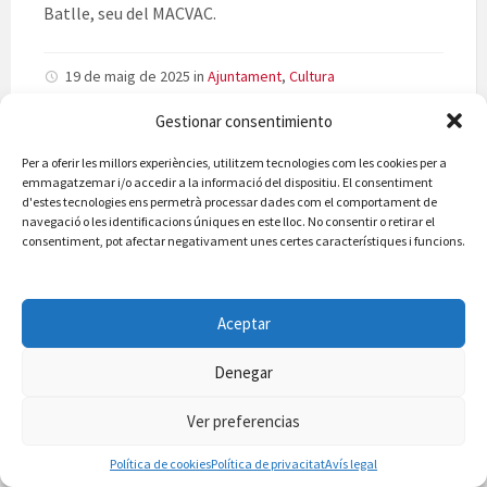
Batlle, seu del MACVAC.
19 de maig de 2025
in
Ajuntament
,
Cultura
Gestionar consentimiento
Per a oferir les millors experiències, utilitzem tecnologies com les cookies per a
emmagatzemar i/o accedir a la informació del dispositiu. El consentiment
d'estes tecnologies ens permetrà processar dades com el comportament de
navegació o les identificacions úniques en este lloc. No consentir o retirar el
consentiment, pot afectar negativament unes certes característiques i funcions.
Aceptar
El fons artístic del MACVAC
s’exposa en la UPV amb l’exposició
Denegar
“El Maestrazgo en la vanguardia
Ver preferencias
contemporánea”
Política de cookies
Política de privacitat
Avís legal