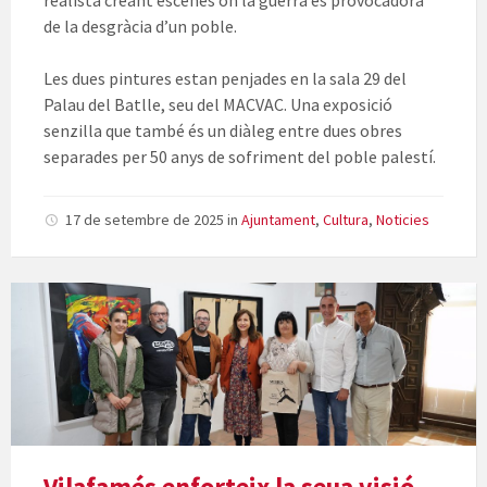
realista creant escenes on la guerra és provocadora
de la desgràcia d’un poble.
Les dues pintures estan penjades en la sala 29 del
Palau del Batlle, seu del MACVAC. Una exposició
senzilla que també és un diàleg entre dues obres
separades per 50 anys de sofriment del poble palestí.
17 de setembre de 2025
in
Ajuntament
,
Cultura
,
Noticies
Vilafamés enforteix la seua visió