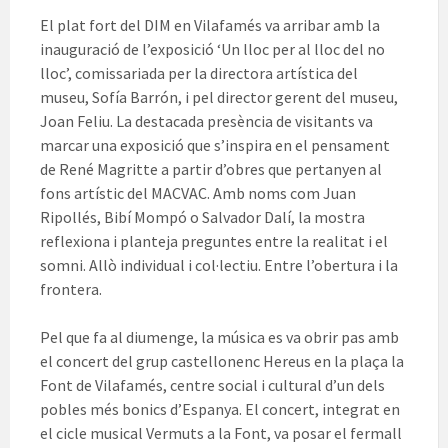
El plat fort del DIM en Vilafamés va arribar amb la
inauguració de l’exposició ‘Un lloc per al lloc del no
lloc’, comissariada per la directora artística del
museu, Sofía Barrón, i pel director gerent del museu,
Joan Feliu. La destacada presència de visitants va
marcar una exposició que s’inspira en el pensament
de René Magritte a partir d’obres que pertanyen al
fons artístic del MACVAC. Amb noms com Juan
Ripollés, Bibí Mompó o Salvador Dalí, la mostra
reflexiona i planteja preguntes entre la realitat i el
somni. Allò individual i col·lectiu. Entre l’obertura i la
frontera.
Pel que fa al diumenge, la música es va obrir pas amb
el concert del grup castellonenc Hereus en la plaça la
Font de Vilafamés, centre social i cultural d’un dels
pobles més bonics d’Espanya. El concert, integrat en
el cicle musical Vermuts a la Font, va posar el fermall