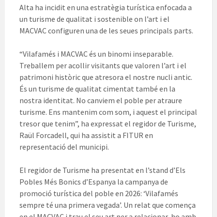
Alta ha incidit en una estratègia turística enfocada a
un turisme de qualitat i sostenible on l’art i el
MACVAC configuren una de les seues principals parts.
“Vilafamés i MACVAC és un binomi inseparable.
Treballem per acollir visitants que valoren l’art i el
patrimoni històric que atresora el nostre nucli antic.
És un turisme de qualitat cimentat també en la
nostra identitat. No canviem el poble per atraure
turisme. Ens mantenim com som, i aquest el principal
tresor que tenim”, ha expressat el regidor de Turisme,
Raül Forcadell, qui ha assistit a FITUR en
representació del municipi.
El regidor de Turisme ha presentat en l’stand d’Els
Pobles Més Bonics d’Espanya la campanya de
promoció turística del poble en 2026: ‘Vilafamés
sempre té una primera vegada’. Un relat que comença
en el MACVAC i trau el seu art per a relacionar-ho amb