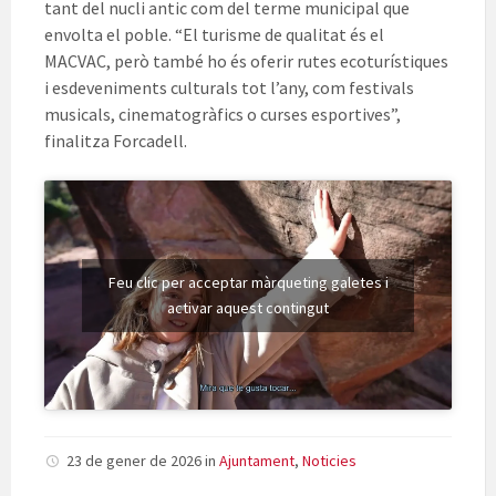
tant del nucli antic com del terme municipal que
envolta el poble. “El turisme de qualitat és el
MACVAC, però també ho és oferir rutes ecoturístiques
i esdeveniments culturals tot l’any, com festivals
musicals, cinematogràfics o curses esportives”,
finalitza Forcadell.
Feu clic per acceptar màrqueting galetes i
activar aquest contingut
23 de gener de 2026
in
Ajuntament
,
Noticies