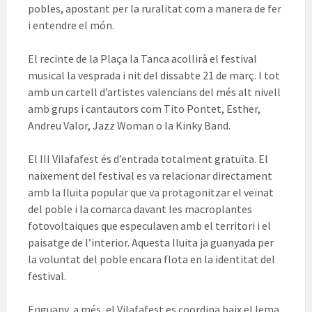
pobles, apostant per la ruralitat com a manera de fer
i entendre el món.
El recinte de la Plaça la Tanca acollirà el festival
musical la vesprada i nit del dissabte 21 de març. I tot
amb un cartell d’artistes valencians del més alt nivell
amb grups i cantautors com Tito Pontet, Esther,
Andreu Valor, Jazz Woman o la Kinky Band.
El III Vilafafest és d’entrada totalment gratuïta. El
naixement del festival es va relacionar directament
amb la lluita popular que va protagonitzar el veïnat
del poble i la comarca davant les macroplantes
fotovoltaiques que especulaven amb el territori i el
paisatge de l’interior. Aquesta lluita ja guanyada per
la voluntat del poble encara flota en la identitat del
festival.
Enguany, a més, el Vilafafest es coordina baix el lema