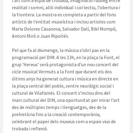
l’art com a espai de trobada, imaginació i diàleg entre
realitat i somni, allò individual i col·lectiu, l’obertura i
la frontera. La mostra es completa a partir del fons
artístic de l’entitat museística i inclou artistes com
Maria Dolores Casanova, Salvador Dalí, Bibí Mompó,
Antoni Miró o Juan Ripollés.
Pel que fa al diumenge, la música s’obri pas en la
programació pel DIM. A les 13h, en la plaça la Font, el
grup ‘Hereus’ serà protagonista d’un nou concert del
cicle musical Vermuts a la Font que durant els dos
últims anys ha generat cultura i música en directe en
la plaça central del poble, centre neuràlgic social i
cultural de Vilafamés. El concert s’inclou dins del
marc cultural del DIM, una oportunitat per mirar l’art
des de múltiples temps i llenguatges, des de la
prehistòria fins a la creació contemporània,
celebrant el paper dels museus com a espais vius de
trobada i reflexió.