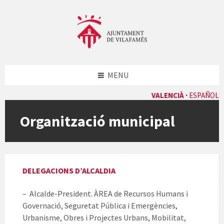
Skip
Skip
Skip
to
to
to
content
left
footer
sidebar
MENU
VALENCIÀ
ESPAÑOL
Organització municipal
DELEGACIONS D’ALCALDIA
– Alcalde-President. ÀREA de Recursos Humans i
Governació, Seguretat Pública i Emergències,
Urbanisme, Obres i Projectes Urbans, Mobilitat,