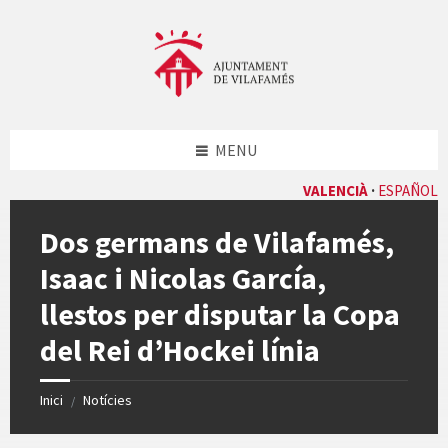
Skip
Skip
Skip
Skip
to
to
to
to
content
left
right
footer
sidebar
sidebar
MENU
VALENCIÀ
ESPAÑOL
Dos germans de Vilafamés,
Isaac i Nicolas García,
llestos per disputar la Copa
del Rei d’Hockei línia
Inici
Notícies
/