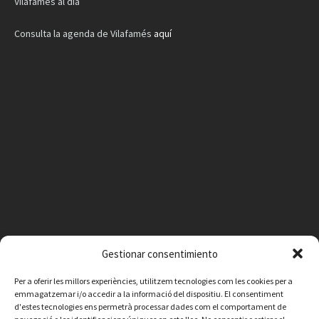
Vilafamés al día
Consulta la agenda de Vilafamés
aquí
Gestionar consentimiento
Facebook
Instagram
X
YouTube
Email
Per a oferir les millors experiències, utilitzem tecnologies com les cookies per a
emmagatzemar i/o accedir a la informació del dispositiu. El consentiment
d'estes tecnologies ens permetrà processar dades com el comportament de
Contacte
Avís legal
Política de privacitat
Política de cookies