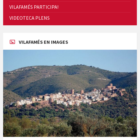
VILAFAMÉS PARTICIPA!
Presentació del llibre &quot;La mare&quot;, d'Emma Zafon
VIDEOTECA PLENS
VILAFAMÉS EN IMAGES
En Bum
Paella monumental i TARDEO. Amics de la vaca