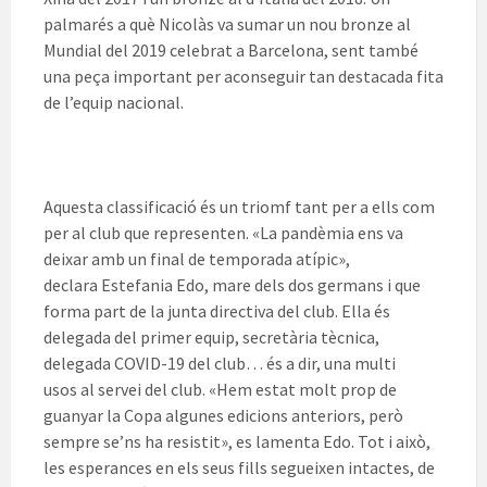
palmarés a què
Nicolàs
va sumar un nou bronze al
Mundial del 2019 celebrat a Barcelona, sent també
una peça important per aconseguir tan destacada fita
de l’equip nacional.
Aquesta classificació és un triomf tant per a ells com
per al club que representen. «La pandèmia ens va
deixar amb un final de temporada atípic»,
declara Estefania
Edo
, mare dels dos germans i que
forma part de la junta directiva del club. Ella és
delegada del primer equip, secretària tècnica,
delegada
COVID
-19 del club… és a dir, una multi
usos al servei del club. «Hem estat molt prop de
guanyar la Copa algunes edicions anteriors, però
sempre se’ns ha resistit», es lamenta
Edo
. Tot i això,
les esperances en els seus fills segueixen intactes, de