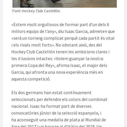
Font: Hockey Club Castellón.
«Estem molt orgullosos de formar part d’un dels 6
millors equips de l’any», diu Isaac Garcia, admeten que
«serà un torneig complicat perquè cada partit és vital
i els rivals molt forts». No obstant això, des de
l
Hockey
Club
Castellón
tenen les ambicions clares i
les il·lusions intactes: «Volem guanyar la nostra
primera Copa del Rey», afirma Isaac, el major dels
Garcia, qui afronta una nova experiència més en
aquesta competició.
Els dos germans han estat contínuament
seleccionats per defendre els colors del combinat
nacional. Isaac ha format part de diverses
convocatòries júnior de la selecció espanyola, i
ha aconseguit una medalla de plata al Mundial de
Xina del 2017 i un bronze al d’Itàlia del 2018. Un