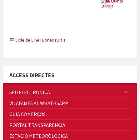
Cicle de Cine i Dones rurals
Concerts al Museu
ACCESS DIRECTES
SEU ELECTRÒNICA
VILAFAMÉS AL WHATHSAPP
Concerts al Museu
GUIA COMERÇOS
PORTAL TRANSPARENCIA
ESTACIÓ METEORÒLOGICA