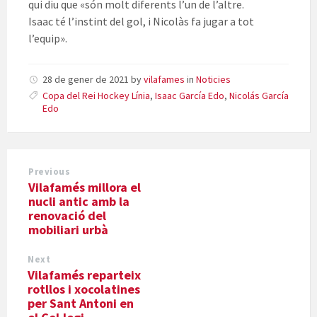
qui diu que «són molt diferents l’un de l’altre.
Isaac té l’instint del gol, i
Nicolàs
fa jugar a tot
l’equip».
28 de gener de 2021
by
vilafames
in
Noticies
Copa del Rei Hockey Línia
,
Isaac García Edo
,
Nicolás García
Edo
Previous
Vilafamés millora el
nucli antic amb la
renovació del
mobiliari urbà
Next
Vilafamés reparteix
rotllos i xocolatines
per Sant Antoni en