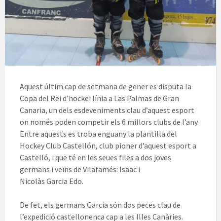
Aquest últim cap de setmana de gener es disputa la
Copa del Rei d’
hockei
línia a Las Palmas de Gran
Canaria, un dels esdeveniments clau d’aquest esport
on només poden competir els 6 millors clubs de l’any.
Entre aquests es troba enguany la plantilla de
l
Hockey
Club
Castellón
, club pioner d’aquest esport a
Castelló, i que té en les seues files a dos joves
germans i veïns de Vilafamés: Isaac i
Nicolàs Garcia
Edo
.
De fet, els germans Garcia són dos peces clau de
l’expedició castellonenca cap a les Illes Canàries.