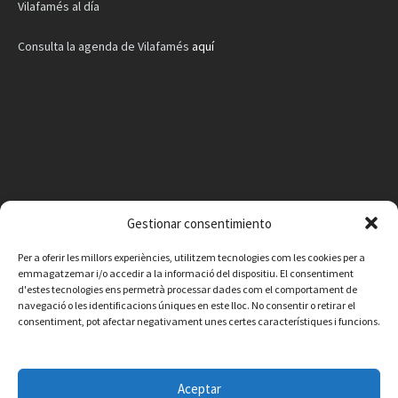
Vilafamés al día
Consulta la agenda de Vilafamés
aquí
Gestionar consentimiento
Per a oferir les millors experiències, utilitzem tecnologies com les cookies per a
emmagatzemar i/o accedir a la informació del dispositiu. El consentiment
d'estes tecnologies ens permetrà processar dades com el comportament de
navegació o les identificacions úniques en este lloc. No consentir o retirar el
consentiment, pot afectar negativament unes certes característiques i funcions.
Facebook
Instagram
X
YouTube
Email
Aceptar
Contacte
Avís legal
Política de privacitat
Política de cookies