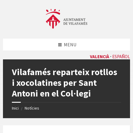
Skip
Skip
Skip
Skip
to
to
to
to
content
left
right
footer
sidebar
sidebar
MENU
VALENCIÀ
ESPAÑOL
Vilafamés reparteix rotllos
i xocolatines per Sant
Antoni en el Col·legi
Inici
Notícies
/