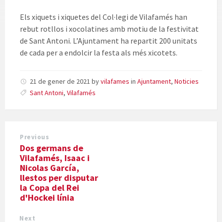
Els xiquets i xiquetes del Col·legi de Vilafamés han
rebut rotllos i xocolatines amb motiu de la festivitat
de Sant Antoni. L’Ajuntament ha repartit 200 unitats
de cada per a endolcir la festa als més xicotets.
21 de gener de 2021
by
vilafames
in
Ajuntament
,
Noticies
Sant Antoni
,
Vilafamés
Previous
Dos germans de
Vilafamés, Isaac i
Nicolas García,
llestos per disputar
la Copa del Rei
d'Hockei línia
Next