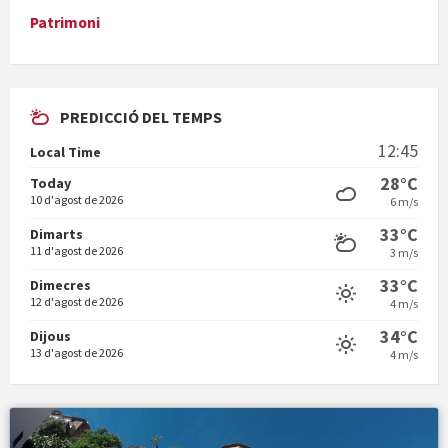
Patrimoni
PREDICCIÓ DEL TEMPS
En Bum
12:45
Local Time
28°C
Today
10 d'agost de 2026
6 m/s
33°C
Dimarts
11 d'agost de 2026
3 m/s
Vermuts a la Font. Hit parit
33°C
Dimecres
12 d'agost de 2026
4 m/s
34°C
Dijous
13 d'agost de 2026
4 m/s