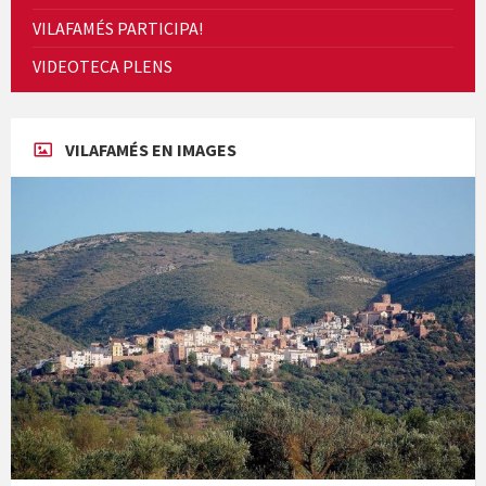
VILAFAMÉS PARTICIPA!
Cicle de Cine i Dones rurals
VIDEOTECA PLENS
Concerts al Museu
VILAFAMÉS EN IMAGES
Concerts al Museu
Presentació del llibre &quot;La mare&quot;, d'Emma Zafon