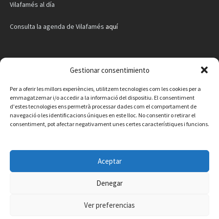
Vilafamés al día
Consulta la agenda de Vilafamés
aquí
Gestionar consentimiento
Per a oferir les millors experiències, utilitzem tecnologies com les cookies per a
emmagatzemar i/o accedir a la informació del dispositiu. El consentiment
d'estes tecnologies ens permetrà processar dades com el comportament de
navegació o les identificacions úniques en este lloc. No consentir o retirar el
consentiment, pot afectar negativament unes certes característiques i funcions.
Aceptar
Denegar
Facebook
Instagram
X
YouTube
Email
Ver preferencias
Contacte
Avís legal
Política de privacitat
Política de cookies