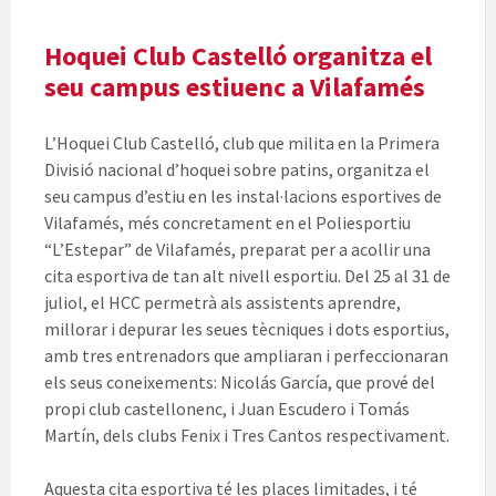
Hoquei Club Castelló organitza el
seu campus estiuenc a Vilafamés
L’Hoquei Club Castelló, club que milita en la Primera
Divisió nacional d’hoquei sobre patins, organitza el
seu campus d’estiu en les instal·lacions esportives de
Vilafamés, més concretament en el Poliesportiu
“L’Estepar” de Vilafamés, preparat per a acollir una
cita esportiva de tan alt nivell esportiu. Del 25 al 31 de
juliol, el HCC permetrà als assistents aprendre,
millorar i depurar les seues tècniques i dots esportius,
amb tres entrenadors que ampliaran i perfeccionaran
els seus coneixements: Nicolás García, que prové del
propi club castellonenc, i Juan Escudero i Tomás
Martín, dels clubs Fenix i Tres Cantos respectivament.
Aquesta cita esportiva té les places limitades, i té