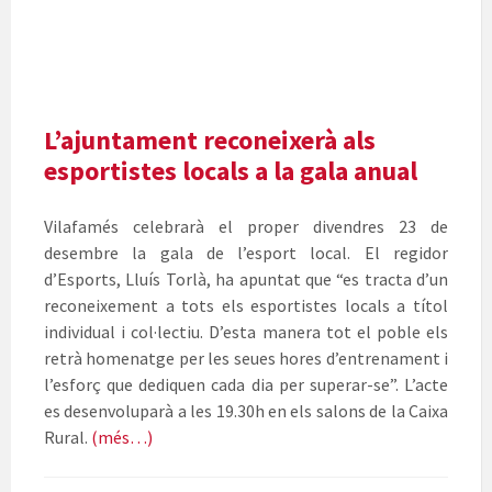
l'Esport
de
Vilafamés
L’ajuntament reconeixerà als
esportistes locals a la gala anual
Vilafamés celebrarà el proper divendres 23 de
desembre la gala de l’esport local. El regidor
d’Esports, Lluís Torlà, ha apuntat que “es tracta d’un
reconeixement a tots els esportistes locals a títol
individual i col·lectiu. D’esta manera tot el poble els
retrà homenatge per les seues hores d’entrenament i
l’esforç que dediquen cada dia per superar-se”. L’acte
es desenvoluparà a les 19.30h en els salons de la Caixa
Rural.
(més…)