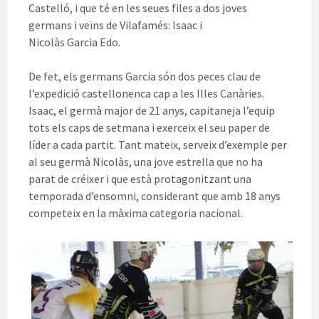
Castelló, i que té en les seues files a dos joves
germans i veïns de Vilafamés: Isaac i
Nicolàs Garcia
Edo
.
De fet, els germans Garcia són dos peces clau de
l’expedició castellonenca cap a les Illes Canàries.
Isaac, el germà major de 21 anys, capitaneja l’equip
tots els caps de setmana i exerceix el seu paper de
líder a cada partit. Tant mateix, serveix d’exemple per
al seu germà Nicolàs, una jove estrella que no ha
parat de créixer i que està protagonitzant una
temporada d’ensomni, considerant que amb 18 anys
competeix en la màxima categoria nacional.