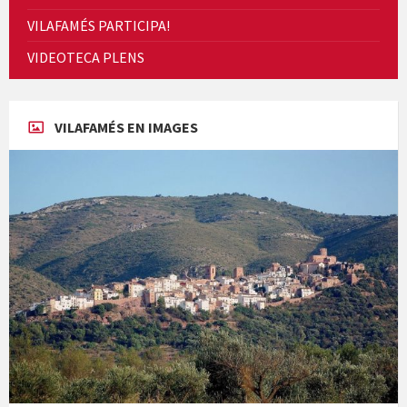
VILAFAMÉS PARTICIPA!
VIDEOTECA PLENS
Concerts al Museu
VILAFAMÉS EN IMAGES
Presentació del llibre &quot;La mare&quot;, d'Emma Zafon
En Bum