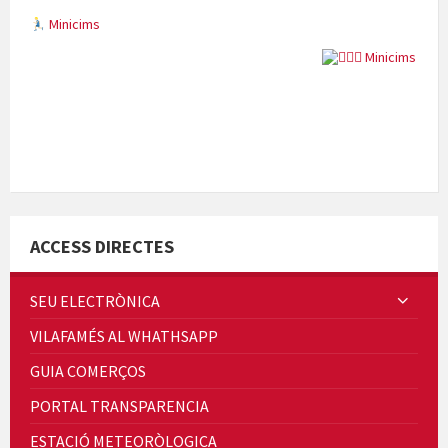
Minicims
Quintà Culroja
ACCESS DIRECTES
SEU ELECTRÒNICA
VILAFAMÉS AL WHATHSAPP
Cicle de Cine i Dones rurals
GUIA COMERÇOS
Concerts al Museu
PORTAL TRANSPARENCIA
ESTACIÓ METEORÒLOGICA