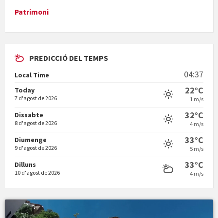
Patrimoni
PREDICCIÓ DEL TEMPS
Vermuts a la Font. Hit parit
04:37
Local Time
Vermuts a la Font. Arre-ak
22°C
Today
7 d'agost de 2026
1 m/s
32°C
Dissabte
8 d'agost de 2026
4 m/s
33°C
Diumenge
9 d'agost de 2026
5 m/s
33°C
Dilluns
10 d'agost de 2026
4 m/s