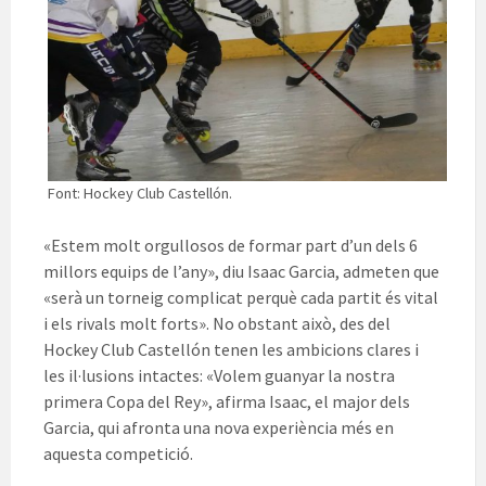
Font: Hockey Club Castellón.
«Estem molt orgullosos de formar part d’un dels 6
millors equips de l’any», diu Isaac Garcia, admeten que
«serà un torneig complicat perquè cada partit és vital
i els rivals molt forts». No obstant això, des de
l
Hockey
Club
Castellón
tenen les ambicions clares i
les il·lusions intactes: «Volem guanyar la nostra
primera Copa del Rey», afirma Isaac, el major dels
Garcia, qui afronta una nova experiència més en
aquesta competició.