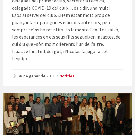
delegada del primer equip, secretària tècnica,
delegada
COVID
-19 del club… és a dir, una multi
usos al servei del club. «Hem estat molt prop de
guanyar la Copa algunes edicions anteriors, però
sempre se’ns ha resistit», es lamenta
Edo
. Tot i això,
les esperances en els seus fills segueixen intactes, de
qui diu que «són molt diferents l’un de l’altre.
Isaac té l’instint del gol, i
Nicolàs
fa jugar a tot
l’equip».
28 de gener de 2021
in
Noticies
Foto
de
grup
premiats
de
la