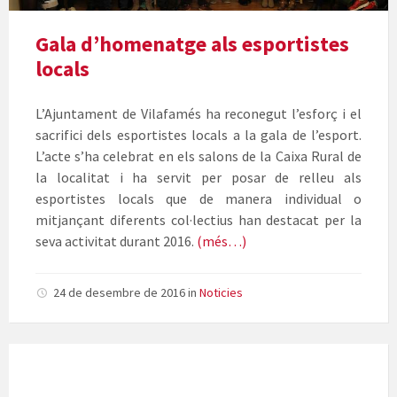
Gala
De
Gala d’homenatge als esportistes
L'Esport
locals
2017
L’Ajuntament de Vilafamés ha reconegut l’esforç i el
sacrifici dels esportistes locals a la gala de l’esport.
L’acte s’ha celebrat en els salons de la Caixa Rural de
la localitat i ha servit per posar de relleu als
esportistes locals que de manera individual o
mitjançant diferents col·lectius han destacat per la
seva activitat durant 2016.
(més…)
24 de desembre de 2016
in
Noticies
Cartell
Gala
de