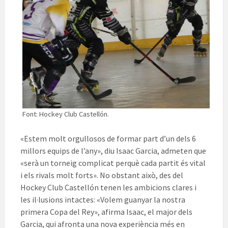
Font: Hockey Club Castellón.
«Estem molt orgullosos de formar part d’un dels 6
millors equips de l’any», diu Isaac Garcia, admeten que
«serà un torneig complicat perquè cada partit és vital
i els rivals molt forts». No obstant això, des de
l
Hockey
Club
Castellón
tenen les ambicions clares i
les il·lusions intactes: «Volem guanyar la nostra
primera Copa del Rey», afirma Isaac, el major dels
Garcia, qui afronta una nova experiència més en