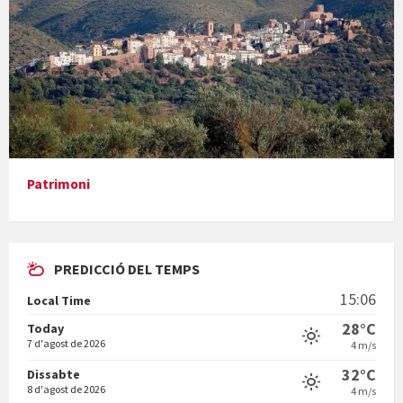
Presentació del llibre &quot;La mare&quot;, d'Emma Zafon
Patrimoni
PREDICCIÓ DEL TEMPS
En Bum
15:06
Local Time
28°C
Today
7 d'agost de 2026
4 m/s
32°C
Dissabte
8 d'agost de 2026
4 m/s