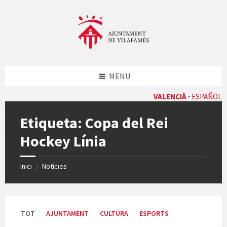
Skip
Skip
Skip
Skip
to
to
to
to
content
left
right
footer
sidebar
sidebar
MENU
VALENCIÀ
ESPAÑOL
Etiqueta:
Copa del Rei
Hockey Línia
Inici
Notícies
/
TOT
AJUNTAMENT
CULTURA
ESPORTS