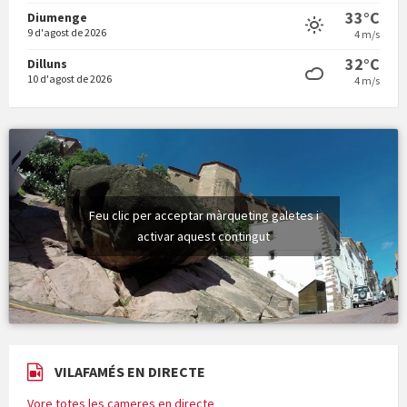
Vermuts a la Font. Hit parit
33°C
Diumenge
9 d'agost de 2026
4 m/s
32°C
Dilluns
10 d'agost de 2026
4 m/s
Feu clic per acceptar màrqueting galetes i
activar aquest contingut
VILAFAMÉS EN DIRECTE
Vore totes les cameres en directe