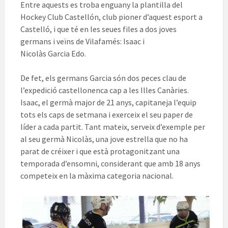
Entre aquests es troba enguany la plantilla de
l
Hockey
Club
Castellón
, club pioner d’aquest esport a
Castelló, i que té en les seues files a dos joves
germans i veïns de Vilafamés: Isaac i
Nicolàs Garcia
Edo
.
De fet, els germans Garcia són dos peces clau de
l’expedició castellonenca cap a les Illes Canàries.
Isaac, el germà major de 21 anys, capitaneja l’equip
tots els caps de setmana i exerceix el seu paper de
líder a cada partit. Tant mateix, serveix d’exemple per
al seu germà Nicolàs, una jove estrella que no ha
parat de créixer i que està protagonitzant una
temporada d’ensomni, considerant que amb 18 anys
competeix en la màxima categoria nacional.