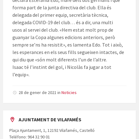
declara Estefania
Edo
, mare dels dos germans i que
forma part de la junta directiva del club. Ella és
delegada del primer equip, secretària tècnica,
delegada
COVID
-19 del club… és a dir, una multi
usos al servei del club. «Hem estat molt prop de
guanyar la Copa algunes edicions anteriors, però
sempre se’ns ha resistit», es lamenta
Edo
. Tot i això,
les esperances en els seus fills segueixen intactes, de
qui diu que «són molt diferents l’un de l’altre.
Isaac té l’instint del gol, i
Nicolàs
fa jugar a tot
l’equip».
28 de gener de 2021
in
Noticies
AJUNTAMENT DE VILAFAMÉS
Plaça Ajuntament, 1, 12192 Vilafamés, Castelló
Teléfono: 964 32 90 01