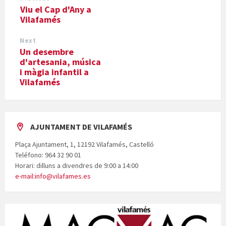
Viu el Cap d'Any a
Vilafamés
Next
Un desembre
d'artesania, música
i màgia infantil a
Vilafamés
AJUNTAMENT DE VILAFAMÉS
Plaça Ajuntament, 1, 12192 Vilafamés, Castelló
Teléfono: 964 32 90 01
Horari: dilluns a divendres de 9:00 a 14:00
e-mail:info@vilafames.es