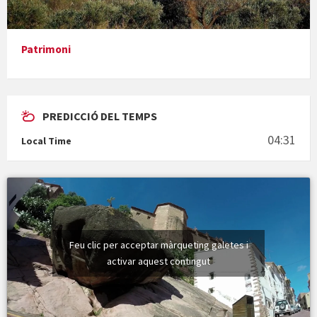
Presentació del llibre &quot;La mare&quot;, d'Emma Zafon
Patrimoni
PREDICCIÓ DEL TEMPS
En Bum
04:31
Local Time
Vermuts a la Font. Hit parit
Feu clic per acceptar màrqueting galetes i
activar aquest contingut