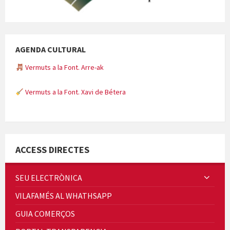
AGENDA CULTURAL
Vermuts a la Font. Arre-ak
Vermuts a la Font. Xavi de Bétera
Minicims
ACCESS DIRECTES
SEU ELECTRÒNICA
VILAFAMÉS AL WHATHSAPP
Quintà Culroja
GUIA COMERÇOS