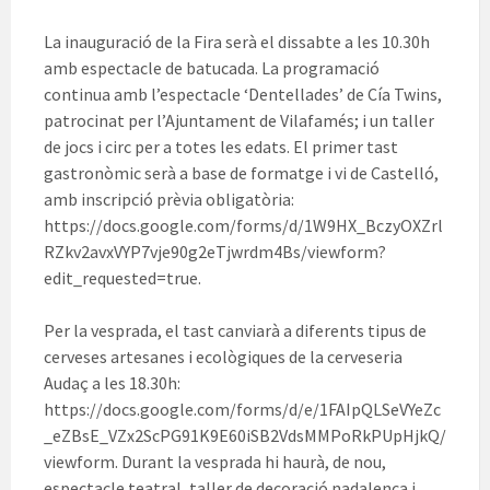
La inauguració de la Fira serà el dissabte a les 10.30h
amb espectacle de batucada. La programació
continua amb l’espectacle ‘Dentellades’ de Cía Twins,
patrocinat per l’Ajuntament de Vilafamés; i un taller
de jocs i circ per a totes les edats. El primer tast
gastronòmic serà a base de formatge i vi de Castelló,
amb inscripció prèvia obligatòria:
https://docs.google.com/forms/d/1W9HX_BczyOXZrl
RZkv2avxVYP7vje90g2eTjwrdm4Bs/viewform?
edit_requested=true.
Per la vesprada, el tast canviarà a diferents tipus de
cerveses artesanes i ecològiques de la cerveseria
Audaç a les 18.30h:
https://docs.google.com/forms/d/e/1FAIpQLSeVYeZc
_eZBsE_VZx2ScPG91K9E60iSB2VdsMMPoRkPUpHjkQ/
viewform. Durant la vesprada hi haurà, de nou,
espectacle teatral, taller de decoració nadalenca i