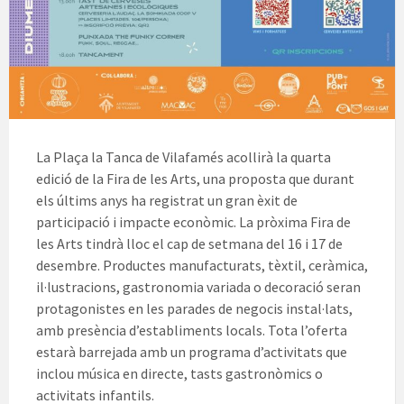
La Plaça la Tanca de Vilafamés acollirà la quarta
edició de la Fira de les Arts, una proposta que durant
els últims anys ha registrat un gran èxit de
participació i impacte econòmic. La pròxima Fira de
les Arts tindrà lloc el cap de setmana del 16 i 17 de
desembre. Productes manufacturats, tèxtil, ceràmica,
il·lustracions, gastronomia variada o decoració seran
protagonistes en les parades de negocis instal·lats,
amb presència d’establiments locals. Tota l’oferta
estarà barrejada amb un programa d’activitats que
inclou música en directe, tasts gastronòmics o
activitats infantils.