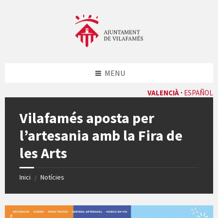
Skip
Skip
Skip
Skip
to
to
to
to
content
left
right
footer
sidebar
sidebar
MENU
VALENCIÀ
ESPAÑOL
Vilafamés aposta per
l’artesania amb la Fira de
les Arts
Inici
Notícies
/