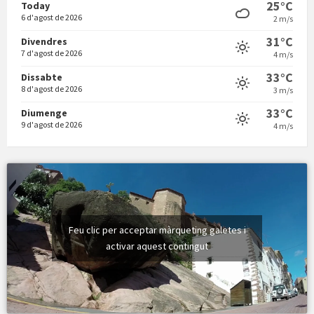
25°C
Today
6 d'agost de 2026
2 m/s
31°C
Divendres
7 d'agost de 2026
4 m/s
Vermuts a la Font. Hit parit
33°C
Dissabte
8 d'agost de 2026
3 m/s
33°C
Diumenge
9 d'agost de 2026
4 m/s
Feu clic per acceptar màrqueting galetes i
activar aquest contingut