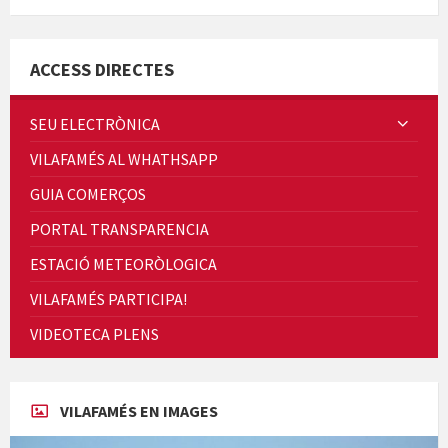
Minicims
ACCESS DIRECTES
SEU ELECTRÒNICA
VILAFAMÉS AL WHATHSAPP
Quintà Culroja
GUIA COMERÇOS
PORTAL TRANSPARENCIA
ESTACIÓ METEORÒLOGICA
VILAFAMÉS PARTICIPA!
Cicle de Cine i Dones rurals
VIDEOTECA PLENS
Concerts al Museu
VILAFAMÉS EN IMAGES