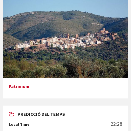
Concerts al Museu
Presentació del llibre &quot;La mare&quot;, d'Emma Zafon
Patrimoni
PREDICCIÓ DEL TEMPS
En Bum
22:28
Local Time