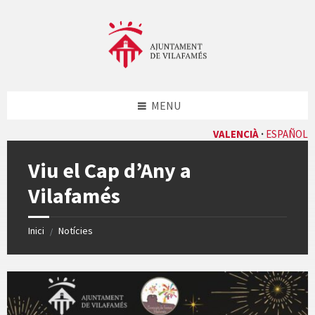
Skip
Skip
Skip
Skip
to
to
to
to
content
left
right
footer
sidebar
sidebar
MENU
VALENCIÀ
ESPAÑOL
Viu el Cap d’Any a
Vilafamés
Inici
Notícies
/