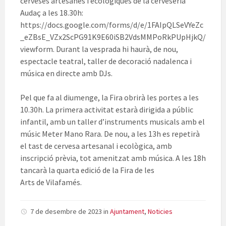
cerveses artesanes i ecològiques de la cerveseria
Audaç a les 18.30h:
https://docs.google.com/forms/d/e/1FAIpQLSeVYeZc
_eZBsE_VZx2ScPG91K9E60iSB2VdsMMPoRkPUpHjkQ/
viewform. Durant la vesprada hi haurà, de nou,
espectacle teatral, taller de decoració nadalenca i
música en directe amb DJs.
Pel que fa al diumenge, la Fira obrirà les portes a les
10.30h. La primera activitat estarà dirigida a públic
infantil, amb un taller d’instruments musicals amb el
músic Meter Mano Rara. De nou, a les 13h es repetirà
el tast de cervesa artesanal i ecològica, amb
inscripció prèvia, tot amenitzat amb música. A les 18h
tancarà la quarta edició de la Fira de les
Arts de Vilafamés.
7 de desembre de 2023
in
Ajuntament
,
Noticies