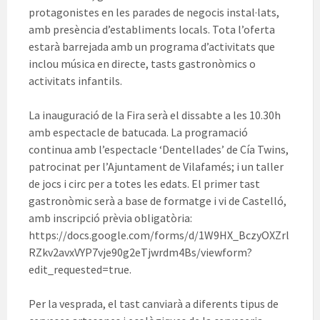
protagonistes en les parades de negocis instal·lats,
amb presència d’establiments locals. Tota l’oferta
estarà barrejada amb un programa d’activitats que
inclou música en directe, tasts gastronòmics o
activitats infantils.
La inauguració de la Fira serà el dissabte a les 10.30h
amb espectacle de batucada. La programació
continua amb l’espectacle ‘Dentellades’ de Cía Twins,
patrocinat per l’Ajuntament de Vilafamés; i un taller
de jocs i circ per a totes les edats. El primer tast
gastronòmic serà a base de formatge i vi de Castelló,
amb inscripció prèvia obligatòria:
https://docs.google.com/forms/d/1W9HX_BczyOXZrl
RZkv2avxVYP7vje90g2eTjwrdm4Bs/viewform?
edit_requested=true.
Per la vesprada, el tast canviarà a diferents tipus de