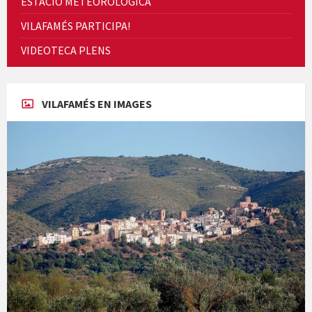
ESTACIÓ METEORÒLOGICA
VILAFAMÉS PARTICIPA!
VIDEOTECA PLENS
Concerts al Museu
VILAFAMÉS EN IMAGES
Presentació del llibre &quot;La mare&quot;, d'Emma Zafon
En Bum