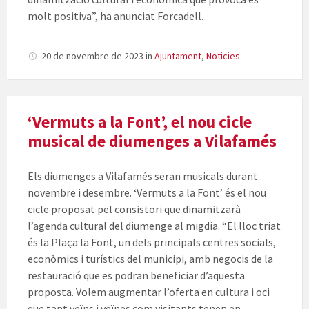
molt positiva”, ha anunciat Forcadell.
20 de novembre de 2023
in
Ajuntament
,
Noticies
‘Vermuts a la Font’, el nou cicle
musical de diumenges a Vilafamés
Els diumenges a Vilafamés seran musicals durant
novembre i desembre. ‘Vermuts a la Font’ és el nou
cicle proposat pel consistori que dinamitzarà
l’agenda cultural del diumenge al migdia. “El lloc triat
és la Plaça la Font, un dels principals centres socials,
econòmics i turístics del municipi, amb negocis de la
restauració que es podran beneficiar d’aquesta
proposta. Volem augmentar l’oferta en cultura i oci
que tant veïns i veïnes com visitants tenen en