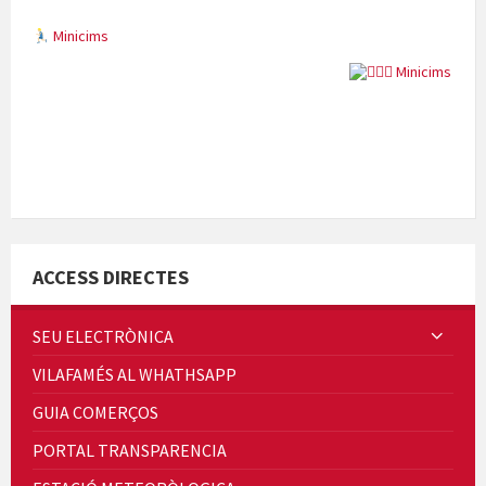
Minicims
Quintà Culroja
ACCESS DIRECTES
SEU ELECTRÒNICA
VILAFAMÉS AL WHATHSAPP
Cicle de Cine i Dones rurals
GUIA COMERÇOS
Concerts al Museu
PORTAL TRANSPARENCIA