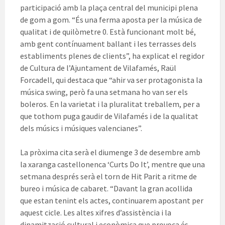
participació amb la plaça central del municipi plena
de gom a gom. “És una ferma aposta per la música de
qualitat i de quilòmetre 0. Està funcionant molt bé,
amb gent contínuament ballant i les terrasses dels
establiments plenes de clients”, ha explicat el regidor
de Cultura de l’Ajuntament de Vilafamés, Raül
Forcadell, qui destaca que “ahir va ser protagonista la
música swing, però fa una setmana ho van ser els
boleros. En la varietat i la pluralitat treballem, per a
que tothom puga gaudir de Vilafamés i de la qualitat
dels músics i músiques valencianes”.
La pròxima cita serà el diumenge 3 de desembre amb
la xaranga castellonenca ‘Curts Do It’, mentre que una
setmana després serà el torn de Hit Parit a ritme de
bureo i música de cabaret. “Davant la gran acollida
que estan tenint els actes, continuarem apostant per
aquest cicle. Les altes xifres d’assistència i la
dinamització cultural i econòmica que provoca és