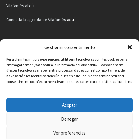
Vilafamés al día
Consulta la agenda de Vilafamés
aquí
Gestionar consentimiento
Per a oferir les millors experiències, utilitzem tecnologies com les cookies per a
emmagatzemar i/o accedir a la informació del dispositiu. El consentiment
d'estes tecnologies ens permetrà processar dades com el comportament de
navegació o les identificacions úniques en este lloc. No consentir o retirar el
consentiment, pot afectar negativament unes certes característiques i funcions.
Aceptar
Denegar
Facebook
Instagram
X
YouTube
Email
Ver preferencias