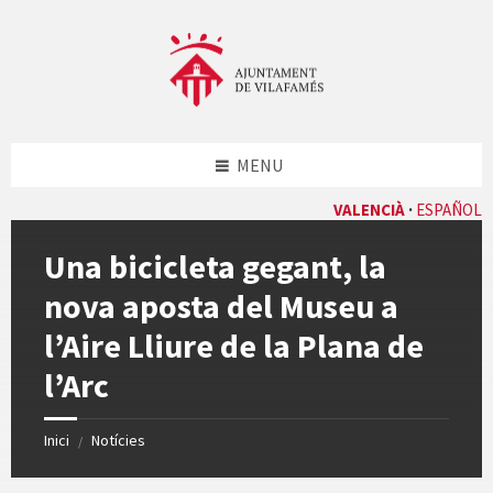
Skip
Skip
Skip
Skip
to
to
to
to
content
left
right
footer
sidebar
sidebar
MENU
VALENCIÀ
ESPAÑOL
Una bicicleta gegant, la
nova aposta del Museu a
l’Aire Lliure de la Plana de
l’Arc
Inici
Notícies
/