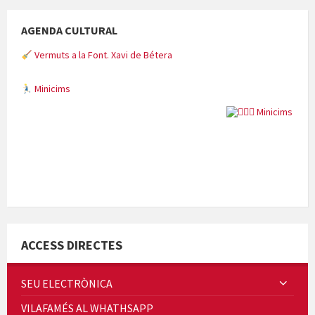
AGENDA CULTURAL
Vermuts a la Font. Xavi de Bétera
Minicims
Quintà Culroja
ACCESS DIRECTES
SEU ELECTRÒNICA
VILAFAMÉS AL WHATHSAPP
Cicle de Cine i Dones rurals