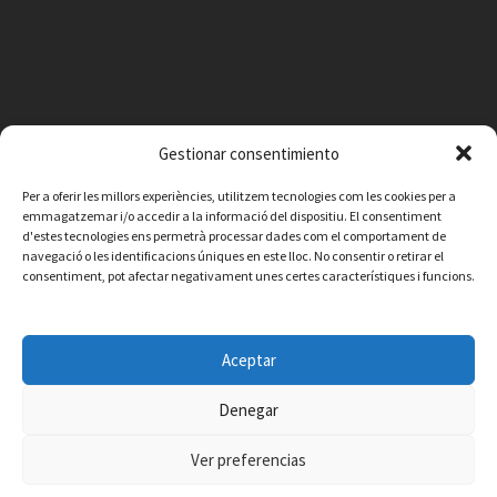
Gestionar consentimiento
Per a oferir les millors experiències, utilitzem tecnologies com les cookies per a
emmagatzemar i/o accedir a la informació del dispositiu. El consentiment
d'estes tecnologies ens permetrà processar dades com el comportament de
navegació o les identificacions úniques en este lloc. No consentir o retirar el
consentiment, pot afectar negativament unes certes característiques i funcions.
Facebook
Instagram
X
YouTube
Email
Aceptar
Contacte
Avís legal
Política de privacitat
Política de cookies
Denegar
© 2026 Ajuntament de Vilafamés - Desarrollada por
CorvanIT
Ver preferencias