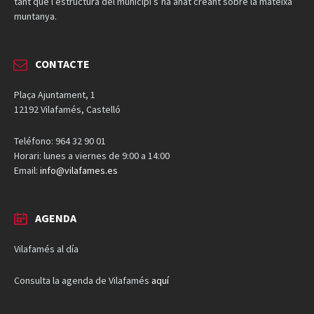
tant que l’estructura del municipi s’ha anat creant sobre la mateixa
muntanya.
CONTACTE
Plaça Ajuntament, 1
12192 Vilafamés, Castelló
Teléfono: 964 32 90 01
Horari: lunes a viernes de 9:00 a 14:00
Email:
info@vilafames.es
AGENDA
Vilafamés al día
Consulta la agenda de Vilafamés
aquí