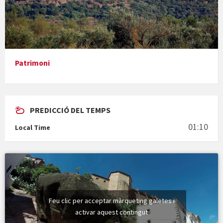
En Bum
Patrimoni
PREDICCIÓ DEL TEMPS
Vermuts a la Font. Hit parit
01:10
Local Time
Vermuts a la Font. Arre-ak
Feu clic per acceptar màrqueting galetes i
activar aquest contingut