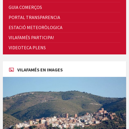
GUIA COMERÇOS
Concerts al Museu
PORTAL TRANSPARENCIA
ESTACIÓ METEORÒLOGICA
VILAFAMÉS PARTICIPA!
VIDEOTECA PLENS
Concerts al Museu
VILAFAMÉS EN IMAGES
Presentació del llibre &quot;La mare&quot;, d'Emma Zafon