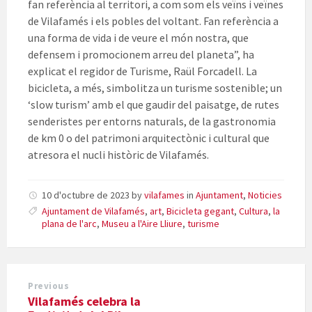
fan referència al territori, a com som els veïns i veïnes
de Vilafamés i els pobles del voltant. Fan referència a
una forma de vida i de veure el món nostra, que
defensem i promocionem arreu del planeta”, ha
explicat el regidor de Turisme, Raül Forcadell. La
bicicleta, a més, simbolitza un turisme sostenible; un
‘slow turism’ amb el que gaudir del paisatge, de rutes
senderistes per entorns naturals, de la gastronomia
de km 0 o del patrimoni arquitectònic i cultural que
atresora el nucli històric de Vilafamés.
10 d'octubre de 2023
by
vilafames
in
Ajuntament
,
Noticies
Ajuntament de Vilafamés
,
art
,
Bicicleta gegant
,
Cultura
,
la
plana de l'arc
,
Museu a l'Aire Lliure
,
turisme
Previous
Vilafamés celebra la