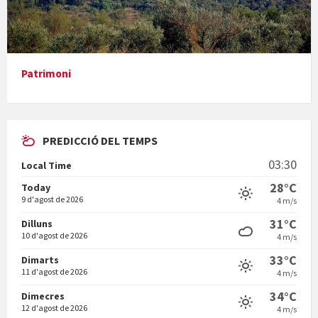
En Bum
Patrimoni
PREDICCIÓ DEL TEMPS
Vermuts a la Font. Hit parit
03:30
Local Time
Vermuts a la Font. Arre-ak
28°C
Today
9 d'agost de 2026
4 m/s
31°C
Dilluns
10 d'agost de 2026
4 m/s
33°C
Dimarts
11 d'agost de 2026
4 m/s
34°C
Dimecres
12 d'agost de 2026
4 m/s