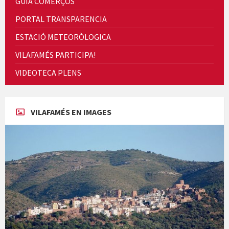
GUIA COMERÇOS
Concerts al Museu
PORTAL TRANSPARENCIA
ESTACIÓ METEORÒLOGICA
VILAFAMÉS PARTICIPA!
VIDEOTECA PLENS
Concerts al Museu
VILAFAMÉS EN IMAGES
Presentació del llibre &quot;La mare&quot;, d'Emma Zafon