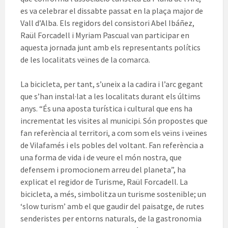
es va celebrar el dissabte passat en la plaça major de
Vall d’Alba. Els regidors del consistori Abel Ibáñez,
Raül Forcadell i Myriam Pascual van participar en
aquesta jornada junt amb els representants polítics
de les localitats veïnes de la comarca.
La bicicleta, per tant, s’uneix a la cadira i l’arc gegant
que s’han instal·lat a les localitats durant els últims
anys. “És una aposta turística i cultural que ens ha
incrementat les visites al municipi. Són propostes que
fan referència al territori, a com som els veïns i veïnes
de Vilafamés i els pobles del voltant. Fan referència a
una forma de vida i de veure el món nostra, que
defensem i promocionem arreu del planeta”, ha
explicat el regidor de Turisme, Raül Forcadell. La
bicicleta, a més, simbolitza un turisme sostenible; un
‘slow turism’ amb el que gaudir del paisatge, de rutes
senderistes per entorns naturals, de la gastronomia