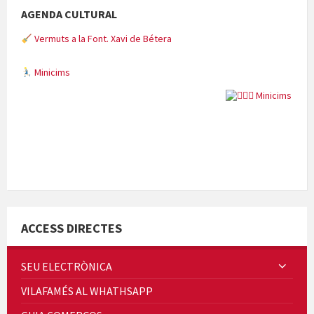
AGENDA CULTURAL
Vermuts a la Font. Xavi de Bétera
Minicims
Quintà Culroja
ACCESS DIRECTES
SEU ELECTRÒNICA
VILAFAMÉS AL WHATHSAPP
Cicle de Cine i Dones rurals