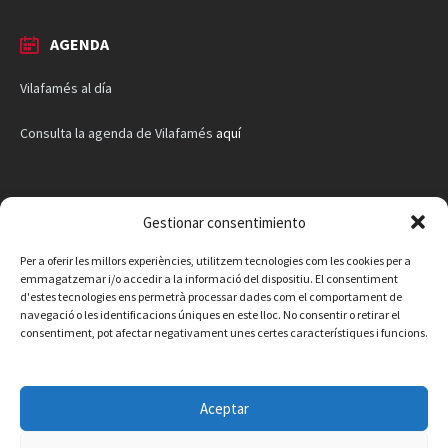
AGENDA
Vilafamés al día
Consulta la agenda de Vilafamés
aquí
Gestionar consentimiento
Per a oferir les millors experiències, utilitzem tecnologies com les cookies per a
emmagatzemar i/o accedir a la informació del dispositiu. El consentiment
d'estes tecnologies ens permetrà processar dades com el comportament de
navegació o les identificacions úniques en este lloc. No consentir o retirar el
consentiment, pot afectar negativament unes certes característiques i funcions.
Aceptar