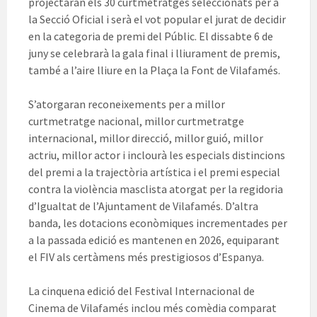
projectaran els 30 curtmetratges seleccionats per a
la Secció Oficial i serà el vot popular el jurat de decidir
en la categoria de premi del Públic. El dissabte 6 de
juny se celebrarà la gala final i lliurament de premis,
també a l’aire lliure en la Plaça la Font de Vilafamés.
S’atorgaran reconeixements per a millor
curtmetratge nacional, millor curtmetratge
internacional, millor direcció, millor guió, millor
actriu, millor actor i inclourà les especials distincions
del premi a la trajectòria artística i el premi especial
contra la violència masclista atorgat per la regidoria
d’Igualtat de l’Ajuntament de Vilafamés. D’altra
banda, les dotacions econòmiques incrementades per
a la passada edició es mantenen en 2026, equiparant
el FIV als certàmens més prestigiosos d’Espanya.
La cinquena edició del Festival Internacional de
Cinema de Vilafamés inclou més comèdia comparat