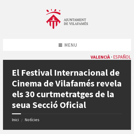
Skip
Skip
Skip
Skip
to
to
to
to
content
left
right
footer
sidebar
sidebar
MENU
VALENCIÀ
ESPAÑOL
El Festival Internacional de
Cinema de Vilafamés revela
els 30 curtmetratges de la
seua Secció Oficial
Inici
Notícies
/