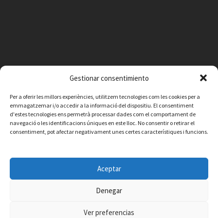
Gestionar consentimiento
Per a oferir les millors experiències, utilitzem tecnologies com les cookies per a
emmagatzemar i/o accedir a la informació del dispositiu. El consentiment
d'estes tecnologies ens permetrà processar dades com el comportament de
navegació o les identificacions úniques en este lloc. No consentir o retirar el
consentiment, pot afectar negativament unes certes característiques i funcions.
Facebook
Instagram
X
YouTube
Email
Aceptar
Contacte
Avís legal
Política de privacitat
Política de cookies
© 2026 Ajuntament de Vilafamés - Desarrollada por
CorvanIT
Denegar
Ver preferencias