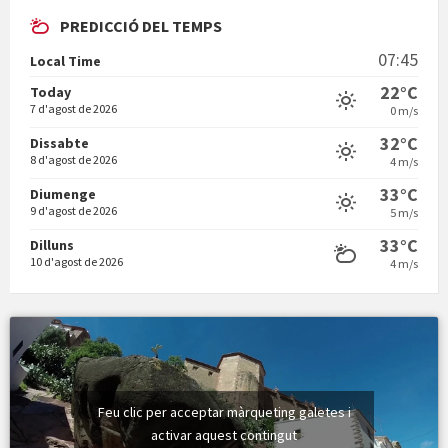
PREDICCIÓ DEL TEMPS
En Bum
07:45
Local Time
22°C
Today
7 d'agost de 2026
0 m/s
32°C
Dissabte
8 d'agost de 2026
4 m/s
Vermuts a la Font. Hit parit
33°C
Diumenge
9 d'agost de 2026
5 m/s
33°C
Dilluns
10 d'agost de 2026
4 m/s
Feu clic per acceptar màrqueting galetes i
activar aquest contingut