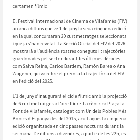
certamen fílmic
El Festival Internacional de Cinema de Vilafamés (FIV)
arranca dilluns que ve 1 de juny la seua cinquena edició
en la qual concursaran 30 curtmetratges seleccionats
i que ja s’han revelat. La Secció Oficial del FIV del 2026
mostrarà a l’audiència rostres coneguts i trajectòries
guardonades pel sector durant les últimes dècades
com Salva Reina, Carlos Bardem, Ramón Barea o Ana
Wagener, qui va rebre el premi a la trajectòria del FIV
en l’edició del 2025.
L’1 de juny s’inaugurarà el cicle fílmic amb la projecció
de 6 curtmetratges a l’aire lliure. La cèntrica Plaça la
Font de Vilafamés, catalogat com Un dels Pobles Més
Bonics d’Espanya des del 2015, acull aquesta cinquena
edició organitzada en cinc passes nocturns durant la
setmana. De dilluns a divendres, a partir de les 22h, es