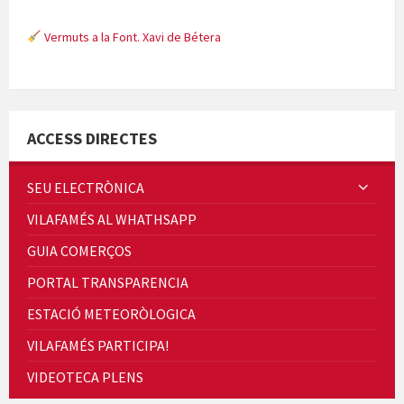
Vermuts a la Font. Xavi de Bétera
Minicims
ACCESS DIRECTES
SEU ELECTRÒNICA
VILAFAMÉS AL WHATHSAPP
Quintà Culroja
GUIA COMERÇOS
PORTAL TRANSPARENCIA
ESTACIÓ METEORÒLOGICA
VILAFAMÉS PARTICIPA!
Cicle de Cine i Dones rurals
VIDEOTECA PLENS