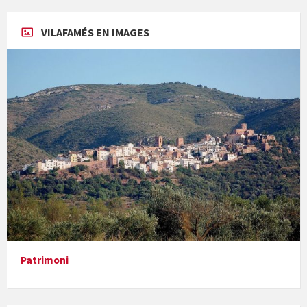
Concerts al Museu
VILAFAMÉS EN IMAGES
Concerts al Museu
Presentació del llibre &quot;La mare&quot;, d'Emma Zafon
Patrimoni