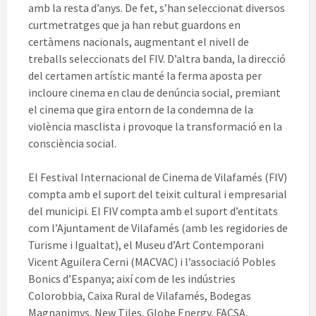
amb la resta d’anys. De fet, s’han seleccionat diversos
curtmetratges que ja han rebut guardons en
certàmens nacionals, augmentant el nivell de
treballs seleccionats del FIV. D’altra banda, la direcció
del certamen artístic manté la ferma aposta per
incloure cinema en clau de denúncia social, premiant
el cinema que gira entorn de la condemna de la
violència masclista i provoque la transformació en la
consciència social.
El Festival Internacional de Cinema de Vilafamés (FIV)
compta amb el suport del teixit cultural i empresarial
del municipi. El FIV compta amb el suport d’entitats
com l’Ajuntament de Vilafamés (amb les regidories de
Turisme i Igualtat), el Museu d’Art Contemporani
Vicent Aguilera Cerni (MACVAC) i l’associació Pobles
Bonics d’Espanya; així com de les indústries
Colorobbia, Caixa Rural de Vilafamés, Bodegas
Magnanimvs, New Tiles, Globe Energy, FACSA,