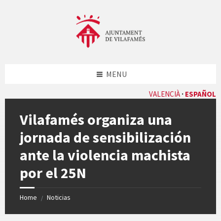
Skip
Skip
Skip
Skip
to
to
to
to
content
left
right
footer
sidebar
sidebar
MENU
VALENCIÀ
ESPAÑOL
Vilafamés organiza una
jornada de sensibilización
ante la violencia machista
por el 25N
Home
Noticias
/