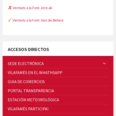
Vermuts a la Font. Arre-ak
Vermuts a la Font. Xavi de Bétera
Minicims
ACCESOS DIRECTOS
SEDE ELECTRÓNICA
VILAFAMÉS EN EL WHATHSAPP
Quintà Culroja
GUIA DE COMERCIOS
PORTAL TRANSPARENCIA
ESTACIÓN METEOROLÓGICA
VILAFAMÉS PARTICIPA!
Cicle de Cine i Dones rurals