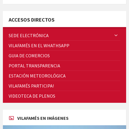
ACCESOS DIRECTOS
Quintà Culroja
SEDE ELECTRÓNICA
VILAFAMÉS EN EL WHATHSAPP
GUIA DE COMERCIOS
PORTAL TRANSPARENCIA
Cicle de Cine i Dones rurals
ESTACIÓN METEOROLÓGICA
Concerts al Museu
VILAFAMÉS PARTICIPA!
VIDEOTECA DE PLENOS