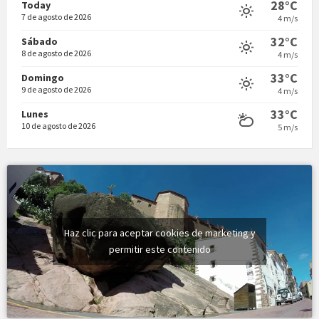
07:52
Local Time
28°C
Today
Vermuts a la Font. Hit parit
7 de agosto de 2026
4 m/s
32°C
Sábado
Vermuts a la Font. Arre-ak
8 de agosto de 2026
4 m/s
33°C
Domingo
9 de agosto de 2026
4 m/s
33°C
Lunes
10 de agosto de 2026
5 m/s
Haz clic para aceptar cookies de marketing y
permitir este contenido