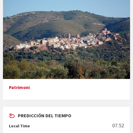
VILAFAMÉS EN IMÁGENES
Concerts al Museu
Presentació del llibre &quot;La mare&quot;, d'Emma Zafon
Patrimoni
En Bum
PREDICCIÓN DEL TIEMPO