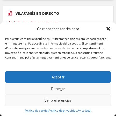
VILAFAMÉS EN DIRECTO
Gestionar consentimiento
Ver todas las cámaras en directo
Per a oferir les millors experiències, utilitzem tecnologies com les cookies per a
emmagatzemar i/o accedir a la informació del dispositiu. El consentiment
d'estes tecnologies ens permetrà processar dades com el comportament de
navegació o les identificacions úniques en este lloc. No consentir o retirar el
consentiment, pot afectar negativament unes certes característiques i funcions.
Aceptar
Denegar
Entre olivos y almendros asoma Vilafamés, un bello destino del
Ver preferencias
interior de Castellón. La orografía de este acogedor pueblo ha
influido tanto, que la estructura del municipio se ha ido creando
Política de cookies
Política de privacidad
Aviso legal
sobre la misma montaña.