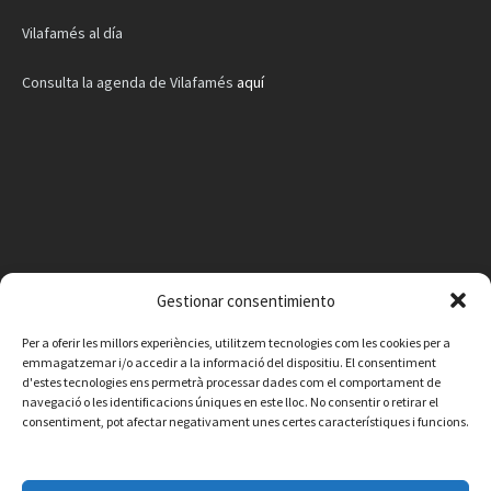
Vilafamés al día
Consulta la agenda de Vilafamés
aquí
Gestionar consentimiento
Per a oferir les millors experiències, utilitzem tecnologies com les cookies per a
emmagatzemar i/o accedir a la informació del dispositiu. El consentiment
d'estes tecnologies ens permetrà processar dades com el comportament de
navegació o les identificacions úniques en este lloc. No consentir o retirar el
consentiment, pot afectar negativament unes certes característiques i funcions.
Facebook
Instagram
X
YouTube
Email