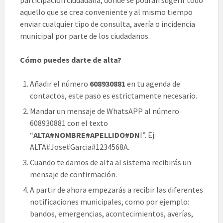
participación ciudadana, donde se podrán sugerir todo
aquello que se crea conveniente y al mismo tiempo
enviar cualquier tipo de consulta, avería o incidencia
municipal por parte de los ciudadanos.
Cómo puedes darte de alta?
Añadir el número
608930881
en tu agenda de
contactos, este paso es estrictamente necesario.
Mandar un mensaje de WhatsAPP al número
608930881 con el texto
“
ALTA#NOMBRE#APELLIDO#DN
I”. Ej:
ALTA#Jose#Garcia#1234568A.
Cuando te damos de alta al sistema recibirás un
mensaje de confirmación.
A partir de ahora empezarás a recibir las diferentes
notificaciones municipales, como por ejemplo:
bandos, emergencias, acontecimientos, averías,