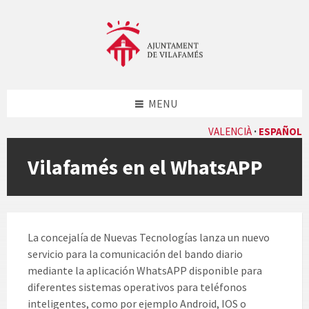
Skip
Skip
Skip
to
to
to
content
left
footer
sidebar
MENU
VALENCIÀ
ESPAÑOL
Vilafamés en el WhatsAPP
La concejalía de Nuevas Tecnologías lanza un nuevo
servicio para la comunicación del bando diario
mediante la aplicación WhatsAPP disponible para
diferentes sistemas operativos para teléfonos
inteligentes, como por ejemplo Android, IOS o