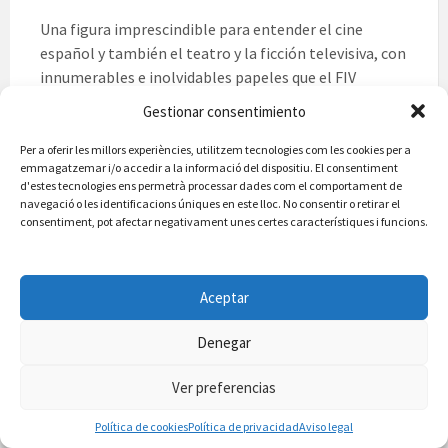
Una figura imprescindible para entender el cine
español y también el teatro y la ficción televisiva, con
innumerables e inolvidables papeles que el FIV
Vilafamés ensalzará en su quinto certamen. Lucía
Gestionar consentimiento
Jiménez cosecha un premio que en las ediciones
anteriores se otorgó a las actrices Ana Wagener,
Per a oferir les millors experiències, utilitzem tecnologies com les cookies per a
emmagatzemar i/o accedir a la informació del dispositiu. El consentiment
Rosario Pardo, Luisa Gavasa y Miriam Díaz-Aroca.
d'estes tecnologies ens permetrà processar dades com el comportament de
navegació o les identificacions úniques en este lloc. No consentir o retirar el
Lucía Jiménez destacó a escala nacional en 1996 tras
consentiment, pot afectar negativament unes certes característiques i funcions.
su debut en el film ‘La buena vida’, dirigida por David
Trueba, que le valió la nominación a Mejor Actriz
Revelación en los premios Goya. La actriz segoviana
Aceptar
impregnó la memoria colectiva de toda la sociedad
española con la histórica serie ‘Al salir de clase’ y
Denegar
durante los últimos 25 años ha participado en
Ver preferencias
innumerables producciones tanto cinematográficas
como televisivas y teatrales.
Política de cookies
Política de privacidad
Aviso legal