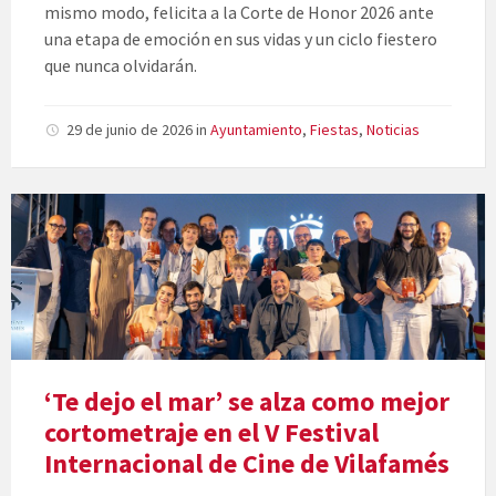
mismo modo, felicita a la Corte de Honor 2026 ante
una etapa de emoción en sus vidas y un ciclo fiestero
que nunca olvidarán.
29 de junio de 2026
in
Ayuntamiento
,
Fiestas
,
Noticias
‘Te dejo el mar’ se alza como mejor
cortometraje en el V Festival
Internacional de Cine de Vilafamés