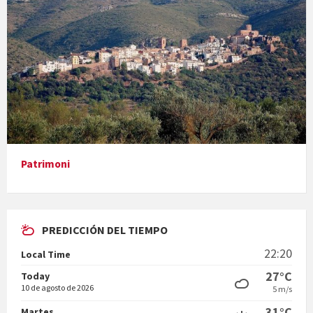
Concerts al Museu
Presentació del llibre &quot;La mare&quot;, d'Emma Zafon
Patrimoni
PREDICCIÓN DEL TIEMPO
En Bum
22:20
Local Time
27°C
Today
10 de agosto de 2026
5 m/s
31°C
Martes