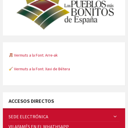
Vermuts a la Font. Arre-ak
Vermuts a la Font. Xavi de Bétera
Minicims
ACCESOS DIRECTOS
SEDE ELECTRÓNICA
VILAFAMÉS EN EL WHATHSAPP
Quintà Culroja