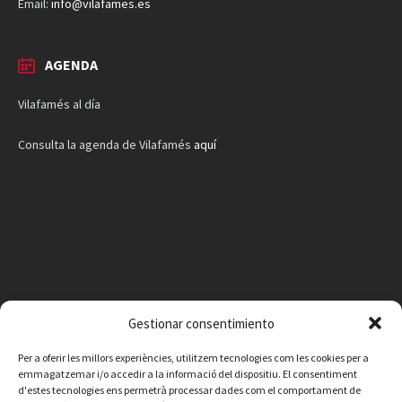
Email:
info@vilafames.es
AGENDA
Vilafamés al día
Consulta la agenda de Vilafamés
aquí
Gestionar consentimiento
Per a oferir les millors experiències, utilitzem tecnologies com les cookies per a
emmagatzemar i/o accedir a la informació del dispositiu. El consentiment
d'estes tecnologies ens permetrà processar dades com el comportament de