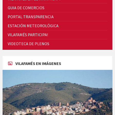
GUIA DE COMERCIOS
PORTAL TRANSPARENCIA
ESTACIÓN METEOROLÓGICA
VILAFAMÉS PARTICIPA!
Cicle de Cine i Dones rurals
VIDEOTECA DE PLENOS
Concerts al Museu
VILAFAMÉS EN IMÁGENES
Concerts al Museu