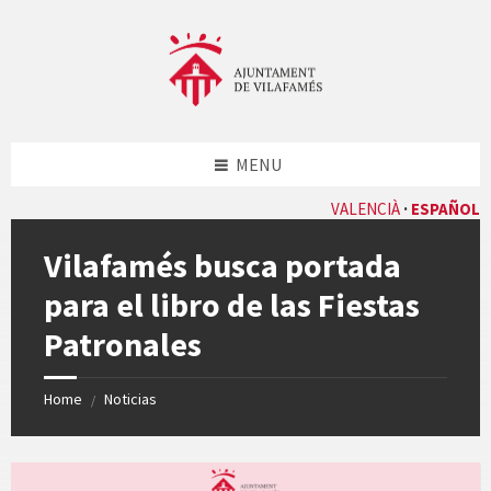
Skip
Skip
Skip
Skip
to
to
to
to
content
left
right
footer
sidebar
sidebar
MENU
VALENCIÀ
ESPAÑOL
Vilafamés busca portada
para el libro de las Fiestas
Patronales
Home
Noticias
/