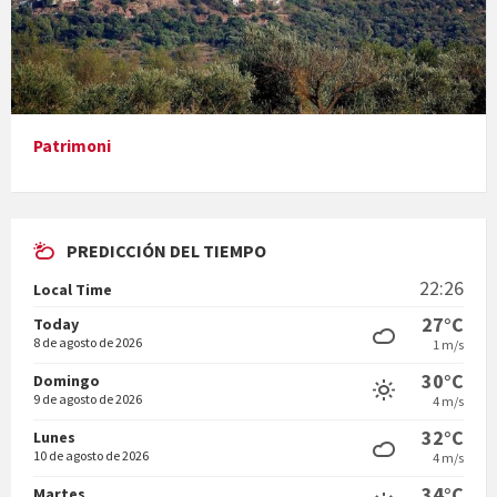
Presentació del llibre &quot;La mare&quot;, d'Emma Zafon
Patrimoni
PREDICCIÓN DEL TIEMPO
En Bum
22:26
Local Time
27°C
Today
8 de agosto de 2026
1 m/s
30°C
Domingo
9 de agosto de 2026
4 m/s
Vermuts a la Font. Hit parit
32°C
Lunes
10 de agosto de 2026
4 m/s
34°C
Martes