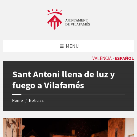
Skip
Skip
Skip
Skip
to
to
to
to
content
left
right
footer
sidebar
sidebar
MENU
VALENCIÀ
ESPAÑOL
Sant Antoni llena de luz y
fuego a Vilafamés
Home
Noticias
/