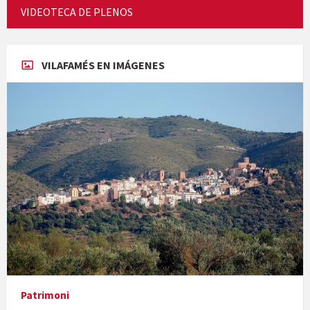
VIDEOTECA DE PLENOS
Concerts al Museu
VILAFAMÉS EN IMÁGENES
Presentació del llibre &quot;La mare&quot;, d'Emma Zafon
En Bum
Patrimoni