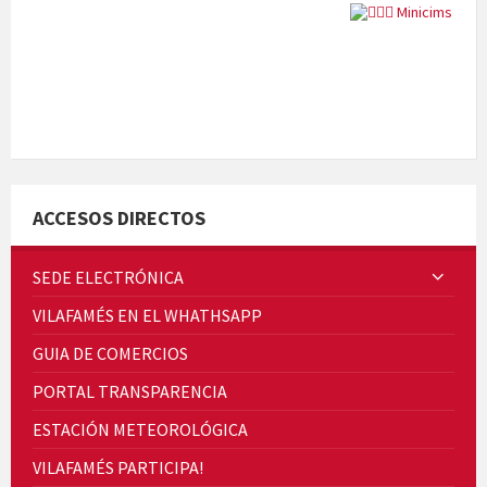
Quintà Culroja
ACCESOS DIRECTOS
SEDE ELECTRÓNICA
VILAFAMÉS EN EL WHATHSAPP
Cicle de Cine i Dones rurals
GUIA DE COMERCIOS
Concerts al Museu
PORTAL TRANSPARENCIA
ESTACIÓN METEOROLÓGICA
VILAFAMÉS PARTICIPA!