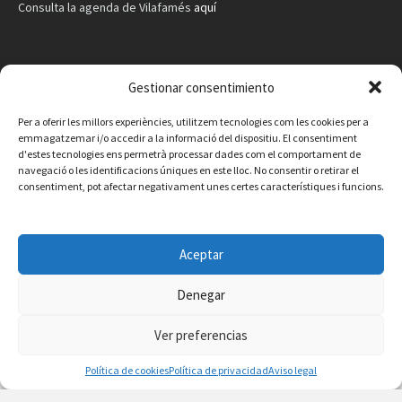
Consulta la agenda de Vilafamés
aquí
Gestionar consentimiento
Per a oferir les millors experiències, utilitzem tecnologies com les cookies per a
emmagatzemar i/o accedir a la informació del dispositiu. El consentiment
d'estes tecnologies ens permetrà processar dades com el comportament de
navegació o les identificacions úniques en este lloc. No consentir o retirar el
consentiment, pot afectar negativament unes certes característiques i funcions.
Aceptar
Denegar
Facebook
Instagram
X
YouTube
Email
Ver preferencias
Contacto
Aviso legal
Política de privacidad
Política de cookies
Política de cookies
Política de privacidad
Aviso legal
© 2026 Ajuntament de Vilafamés - Desarrollada por
CorvanIT