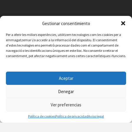
Gestionar consentimiento
Per a oferir les millors experiències, utilitzem tecnologies com les cookies per a
emmagatzemar i/o accedir a la informació del dispositiu. El consentiment
d'estes tecnologies ens permetrà processar dades com el comportament de
navegació o les identificacions úniques en este lloc. No consentir o retirar el
consentiment, pot afectar negativament unes certes característiques i funcions.
Aceptar
Denegar
Facebook
Instagram
X
YouTube
Email
Ver preferencias
Contacto
Aviso legal
Política de privacidad
Política de cookies
Política de cookies
Política de privacidad
Aviso legal
© 2026 Ajuntament de Vilafamés - Desarrollada por
CorvanIT