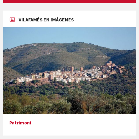
Concerts al Museu
VILAFAMÉS EN IMÁGENES
Presentació del llibre &quot;La mare&quot;, d'Emma Zafon
En Bum
Patrimoni