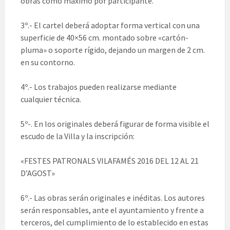
obras como máximo por participante.
3º.- El cartel deberá adoptar forma vertical con una
superficie de 40×56 cm. montado sobre «cartón-
pluma» o soporte rígido, dejando un margen de 2 cm.
en su contorno.
4º.- Los trabajos pueden realizarse mediante
cualquier técnica.
5º-. En los originales deberá figurar de forma visible el
escudo de la Villa y la inscripción:
«FESTES PATRONALS VILAFAMÉS 2016 DEL 12 AL 21
D’AGOST»
6º.- Las obras serán originales e inéditas. Los autores
serán responsables, ante el ayuntamiento y frente a
terceros, del cumplimiento de lo establecido en estas