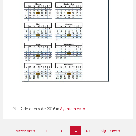
12 de enero de 2016
in
Ayuntamiento
Paginación
Anteriores
1
…
61
62
63
Siguientes