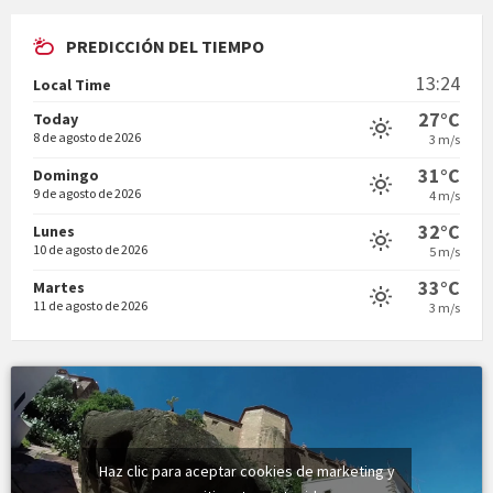
PREDICCIÓN DEL TIEMPO
Vermuts a la Font. Hit parit
13:24
Local Time
Vermuts a la Font. Arre-ak
27°C
Today
8 de agosto de 2026
3 m/s
31°C
Domingo
9 de agosto de 2026
4 m/s
32°C
Lunes
10 de agosto de 2026
5 m/s
33°C
Martes
11 de agosto de 2026
3 m/s
Haz clic para aceptar cookies de marketing y