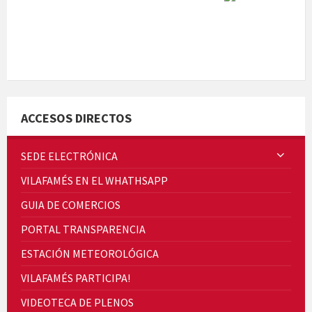
Quintà Culroja
ACCESOS DIRECTOS
SEDE ELECTRÓNICA
VILAFAMÉS EN EL WHATHSAPP
Cicle de Cine i Dones rurals
GUIA DE COMERCIOS
Concerts al Museu
PORTAL TRANSPARENCIA
ESTACIÓN METEOROLÓGICA
VILAFAMÉS PARTICIPA!
VIDEOTECA DE PLENOS