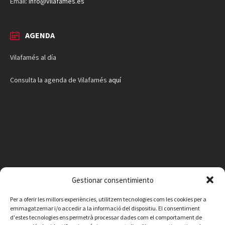
Email:
info@vilafames.es
AGENDA
Vilafamés al día
Consulta la agenda de Vilafamés
aquí
Gestionar consentimiento
Per a oferir les millors experiències, utilitzem tecnologies com les cookies per a
emmagatzemar i/o accedir a la informació del dispositiu. El consentiment
d'estes tecnologies ens permetrà processar dades com el comportament de