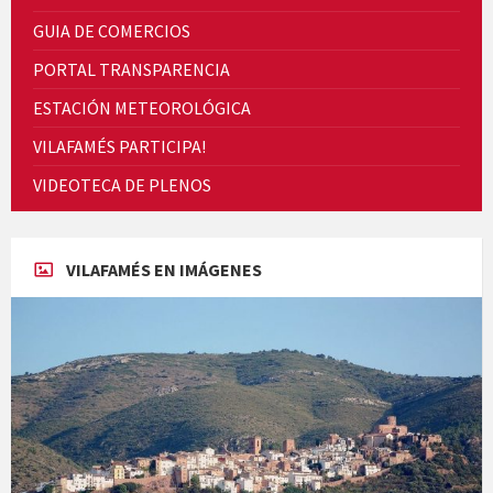
GUIA DE COMERCIOS
PORTAL TRANSPARENCIA
ESTACIÓN METEOROLÓGICA
VILAFAMÉS PARTICIPA!
Cicle de Cine i Dones rurals
VIDEOTECA DE PLENOS
Concerts al Museu
VILAFAMÉS EN IMÁGENES
Concerts al Museu