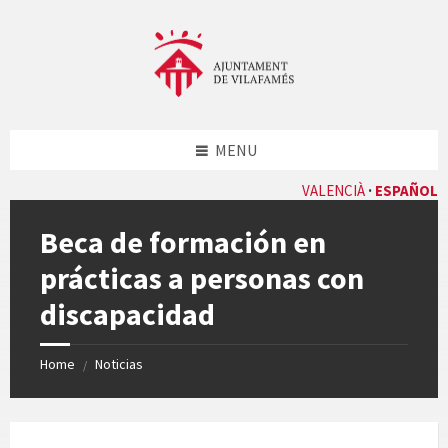
Skip
Skip
Skip
Skip
to
to
to
to
content
left
right
footer
sidebar
sidebar
MENU
VALENCIÀ
ESPAÑOL
Beca de formación en
prácticas a personas con
discapacidad
Home
Noticias
/