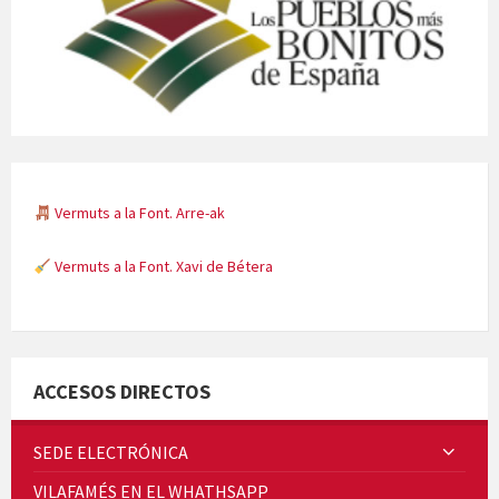
Vermuts a la Font. Arre-ak
Vermuts a la Font. Xavi de Bétera
Minicims
ACCESOS DIRECTOS
SEDE ELECTRÓNICA
VILAFAMÉS EN EL WHATHSAPP
Quintà Culroja