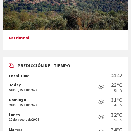
Presentació del llibre &quot;La mare&quot;, d'Emma Zafon
Patrimoni
PREDICCIÓN DEL TIEMPO
En Bum
04:42
Local Time
23°C
Today
8 de agosto de 2026
0 m/s
31°C
Domingo
9 de agosto de 2026
4 m/s
Vermuts a la Font. Hit parit
32°C
Lunes
10 de agosto de 2026
5 m/s
34°C
Martes