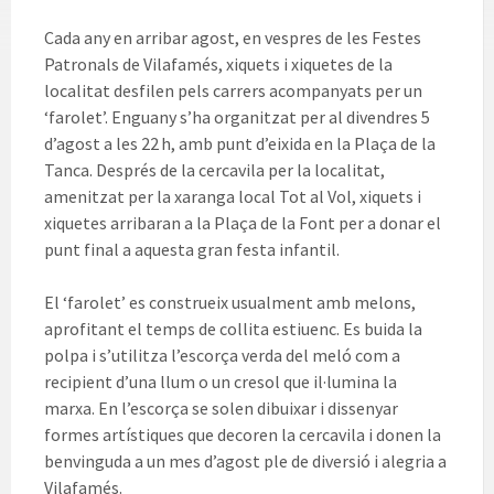
Cada any en arribar agost, en vespres de les Festes
Patronals de Vilafamés, xiquets i xiquetes de la
localitat desfilen pels carrers acompanyats per un
‘farolet’. Enguany s’ha organitzat per al divendres 5
d’agost a les 22 h, amb punt d’eixida en la Plaça de la
Tanca. Després de la cercavila per la localitat,
amenitzat per la xaranga local Tot al Vol, xiquets i
xiquetes arribaran a la Plaça de la Font per a donar el
punt final a aquesta gran festa infantil.
El ‘farolet’ es construeix usualment amb melons,
aprofitant el temps de collita estiuenc. Es buida la
polpa i s’utilitza l’escorça verda del meló com a
recipient d’una llum o un cresol que il·lumina la
marxa. En l’escorça se solen dibuixar i dissenyar
formes artístiques que decoren la cercavila i donen la
benvinguda a un mes d’agost ple de diversió i alegria a
Vilafamés.