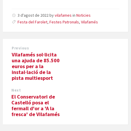
3 d'agost de 2022
by
vilafames
in
Noticies
Festa del Farolet
,
Festes Patronals
,
Vilafamés
Previous
Vilafamés sol·licita
una ajuda de 85.500
euros per a la
instal·lació de la
pista multiesport
Next
El Conservatori de
Castelló posa el
fermall d'or a 'A la
fresca' de Vilafamés