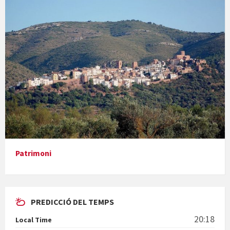
Concerts al Museu
Presentació del llibre &quot;La mare&quot;, d'Emma Zafon
Patrimoni
PREDICCIÓ DEL TEMPS
En Bum
20:18
Local Time