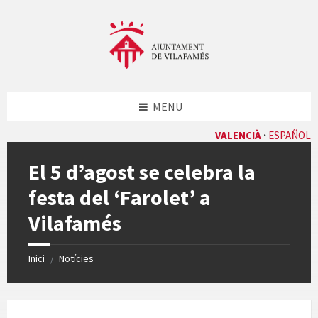
Skip
Skip
Skip
Skip
to
to
to
to
content
left
right
footer
sidebar
sidebar
MENU
VALENCIÀ
ESPAÑOL
El 5 d’agost se celebra la
festa del ‘Farolet’ a
Vilafamés
Inici
Notícies
/