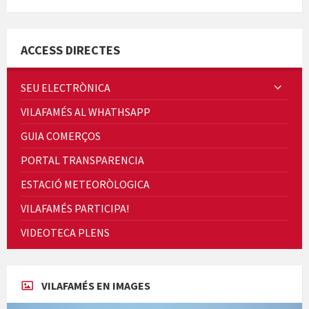
Minicims
ACCESS DIRECTES
SEU ELECTRÒNICA
VILAFAMÉS AL WHATHSAPP
Quintà Culroja
GUIA COMERÇOS
PORTAL TRANSPARENCIA
ESTACIÓ METEORÒLOGICA
VILAFAMÉS PARTICIPA!
Cicle de Cine i Dones rurals
VIDEOTECA PLENS
Concerts al Museu
VILAFAMÉS EN IMAGES