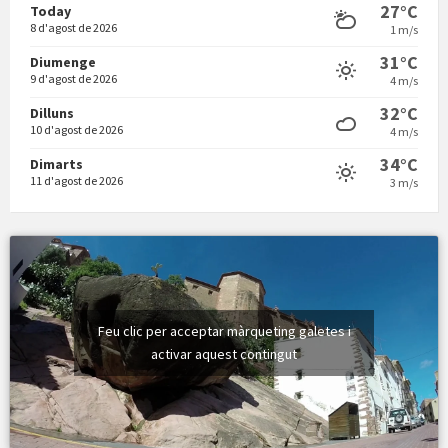
27°C
Today
8 d'agost de 2026
1 m/s
31°C
Diumenge
9 d'agost de 2026
4 m/s
Vermuts a la Font. Hit parit
32°C
Dilluns
10 d'agost de 2026
4 m/s
34°C
Dimarts
11 d'agost de 2026
3 m/s
Feu clic per acceptar màrqueting galetes i
activar aquest contingut