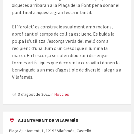
xiquetes arribaran a la Plaça de la Font per a donar el
punt final a aquesta gran festa infantil.
El ‘farolet’ es construeix usualment amb melons,
aprofitant el temps de collita estiuenc. Es buida la
polpa i s’utilitza l’escorça verda del meló com a
recipient d’una llum o un cresol que il·lumina la
marxa. En l’escorça se solen dibuixar i dissenyar
formes artístiques que decoren la cercavila i donen la
benvinguda a un mes d’agost ple de diversió i alegria a
Vilafamés.
3 d'agost de 2022
in
Noticies
AJUNTAMENT DE VILAFAMÉS
Plaça Ajuntament, 1, 12192 Vilafamés, Castelló