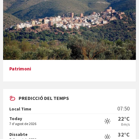
Concerts al Museu
Presentació del llibre &quot;La mare&quot;, d'Emma Zafon
Patrimoni
PREDICCIÓ DEL TEMPS
En Bum
07:50
Local Time
22°C
Today
7 d'agost de 2026
0 m/s
32°C
Dissabte