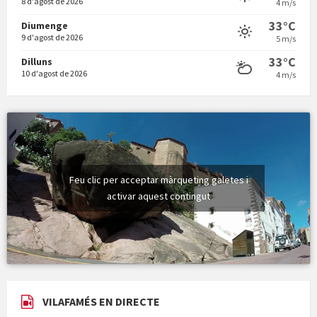
8 d'agost de 2026
4 m/s
Vermuts a la Font. Hit parit
33°C
Diumenge
9 d'agost de 2026
5 m/s
33°C
Dilluns
10 d'agost de 2026
4 m/s
Feu clic per acceptar màrqueting galetes i
activar aquest contingut
VILAFAMÉS EN DIRECTE