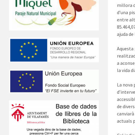
millora d
d’una pi
entre alt
85.464,07
ajuda de 
Aquesta p
realitza
a aconse
la vida d
La nova p
d’interv
accessibl
de divers
canviarà
actuals 