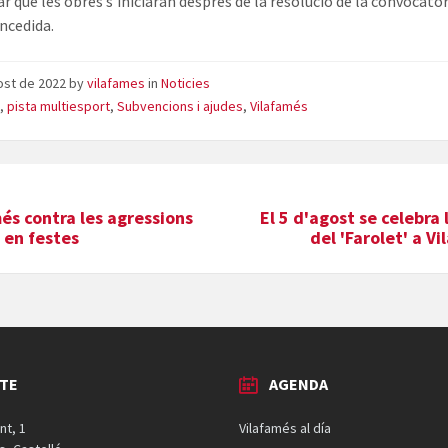
ar que les obres s’iniciaran després de la resolució de la convocatòr
oncedida.
ost de 2022
by
vilafames
in
Noticies
t
,
pista multiesport
,
Subvencions i ajudes
,
Vilafamés
és contra les agressions
El 5 d'agost se celebra 
 en festes
del 'Farolet' a V
TE
AGENDA
nt, 1
Vilafamés al día