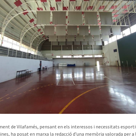
ment de Vilafamés, pensant en els interessos i necessitats esporti
veïnes, ha posat en marxa la redacció d’una memòria valorada per a 