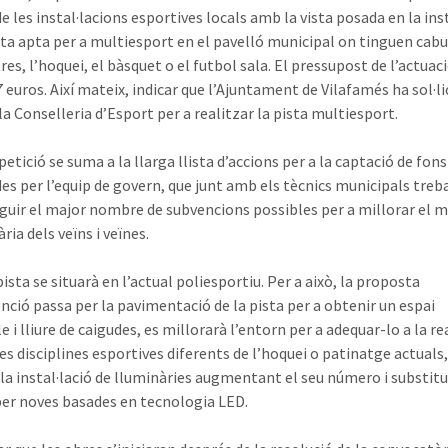
e les instal·lacions esportives locals amb la vista posada en la ins
sta apta per a multiesport en el pavelló municipal on tinguen cabu
res, l’hoquei, el bàsquet o el futbol sala. El pressupost de l’actuac
 euros. Així mateix, indicar que l’Ajuntament de Vilafamés ha sol·li
la Conselleria d’Esport per a realitzar la pista multiesport.
etició se suma a la llarga llista d’accions per a la captació de fons
des per l’equip de govern, que junt amb els tècnics municipals treb
guir el major nombre de subvencions possibles per a millorar el mu
iària dels veïns i veïnes.
ista se situarà en l’actual poliesportiu. Per a això, la proposta
enció passa per la pavimentació de la pista per a obtenir un espai
e i lliure de caigudes, es millorarà l’entorn per a adequar-lo a la re
es disciplines esportives diferents de l’hoquei o patinatge actuals, 
 la instal·lació de lluminàries augmentant el seu número i substitu
per noves basades en tecnologia LED.