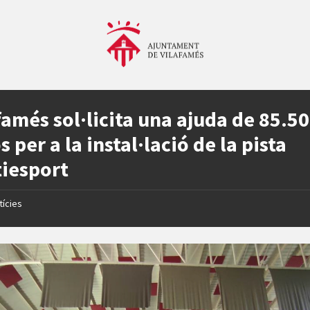
famés sol·licita una ajuda de 85.5
s per a la instal·lació de la pista
iesport
tícies