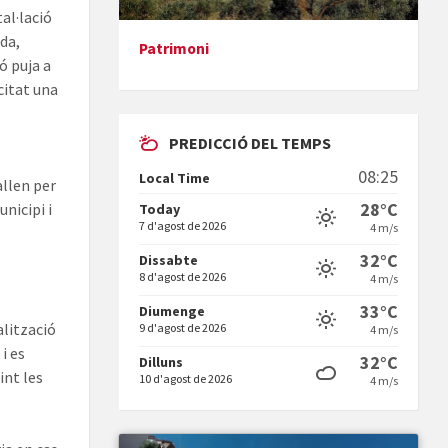
tal·lació
da,
Patrimoni
ió puja a
Presentació del llibre &quot;La
citat una
mare&quot;, d'Emma Zafon
PREDICCIÓ DEL TEMPS
08:25
Local Time
allen per
28°C
nicipi i
Today
7 d'agost de 2026
4 m/s
En Bum
32°C
Dissabte
8 d'agost de 2026
4 m/s
33°C
Diumenge
alització
9 d'agost de 2026
4 m/s
i es
32°C
Dilluns
int les
10 d'agost de 2026
4 m/s
Vermuts a la Font. Hit parit