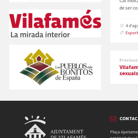
Cal indic
de ser c
4 d'ag
Espor
Previous
Vilafam
sexuals
CONTAC
Plaça Ajuntame