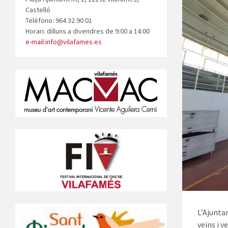
Castelló
Teléfono: 964 32 90 01
Horari: dilluns a divendres de 9:00 a 14:00
e-mail:info@vilafames.es
L’Ajunta
veïns i 