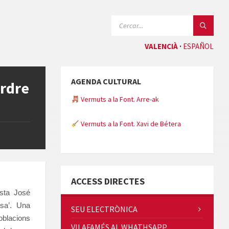
CERCAR:
VALENCIÀ
ESPAÑOL
AGENDA CULTURAL
Ordre
Vermuts a la Font. Arre-ak
Vermuts a la Font. Xavi de Bétera
Minicims
ACCESS DIRECTES
ista José
sa’. Una
SEU ELECTRÒNICA
poblacions
VILAFAMÉS AL WHATHSAPP