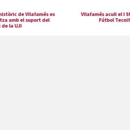
 històric de Vilafamés es
Vilafamés acull el I 
itza amb el suport del
Fútbol Tecni
i de la UJI