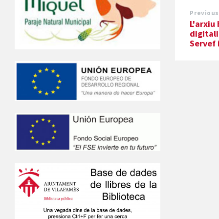
Previous
L'arxiu
digital
Servef 