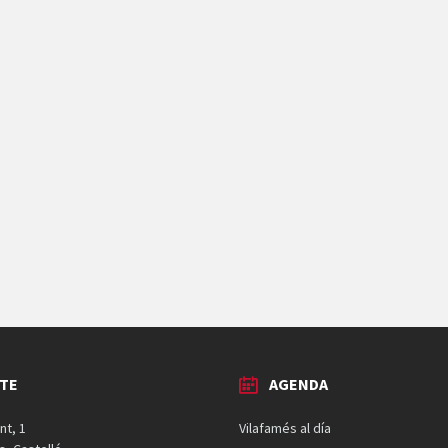
TE
AGENDA
nt, 1
Vilafamés al día