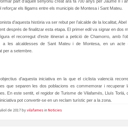
formar part d’aquell senyoriu creat ara fa 700 anys per Jaume II i a
 reforçar els lligams entre els municipis de Montesa i Sant Mateu.
onista d’aquesta història va ser rebut per l’alcalde de la localitat, Abel
ent després de finalitzar esta etapa. El primer edil va signar en dos m
igura el recorregut d’este itinerari a petició de Chamorro, amb l’o
os a les alcaldesses de Sant Mateu i de Montesa, en un acte 
t per a setembre.
objectius d’aquesta iniciativa en la que el ciclista valencià recorr
res que separen les dos poblacions es commemorar i recuperar la
es. En este sentit, el regidor de Turisme de Vilafamés, Lluís Torlá,
iniciativa pot convertir-se en un reclam turístic per a la zona.
juliol de 2017
by
vilafames
in
Noticies