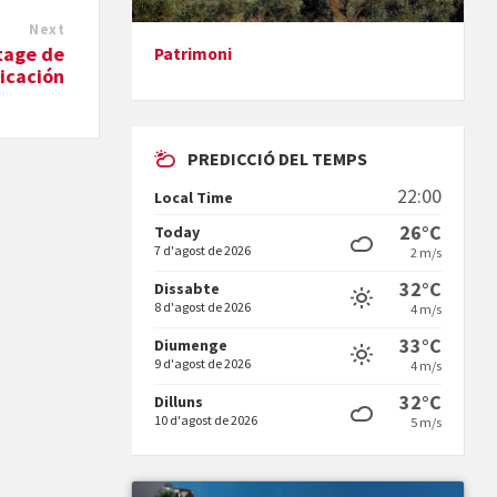
Next
Stage de
Patrimoni
ficación
Presentació del llibre &quot;La
mare&quot;, d'Emma Zafon
PREDICCIÓ DEL TEMPS
22:00
Local Time
26°C
Today
7 d'agost de 2026
2 m/s
En Bum
32°C
Dissabte
8 d'agost de 2026
4 m/s
33°C
Diumenge
9 d'agost de 2026
4 m/s
32°C
Dilluns
10 d'agost de 2026
5 m/s
Vermuts a la Font. Hit parit