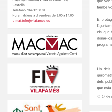
que van 
Castelló
també vol
Teléfono: 964 32 90 01
Horari: dilluns a divendres de 9:00 a 14:00
El protag
e-mail:info@vilafames.es
l’ajuntam
els que f
donar-l
programa
Un dels 
quilòmet
dels pobl
que esta 
14 de 