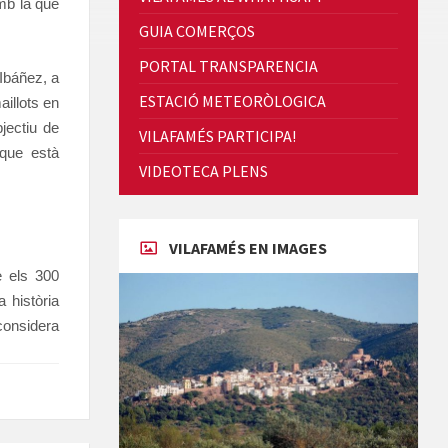
Quintà Culroja
mb la que
GUIA COMERÇOS
PORTAL TRANSPARENCIA
 Ibáñez, a
ESTACIÓ METEORÒLOGICA
aillots en
bjectiu de
VILAFAMÉS PARTICIPA!
que està
Cicle de Cine i Dones rurals
VIDEOTECA PLENS
Concerts al Museu
VILAFAMÉS EN IMAGES
e els 300
 història
 considera
Concerts al Museu