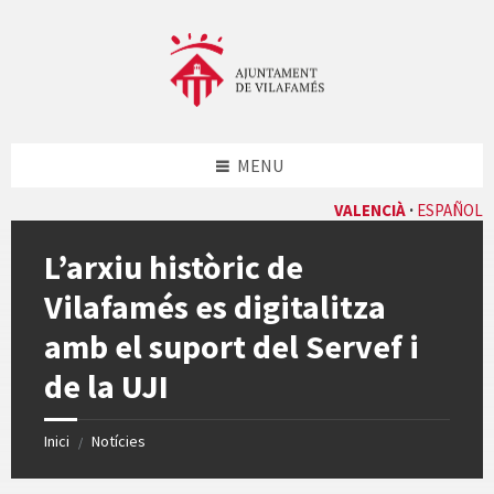
Skip
Skip
Skip
Skip
to
to
to
to
content
left
right
footer
sidebar
sidebar
MENU
VALENCIÀ
ESPAÑOL
L’arxiu històric de
Vilafamés es digitalitza
amb el suport del Servef i
de la UJI
Inici
Notícies
/