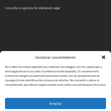
Consulta la agenda de Vilafamés
aquí
Gestionar consentimiento
Per a oferir les millors experiències, utilitzem tecnologies com les cookies per a
emmagatzemar i/o accedir a la informació del dispositiu. El consentiment
d'estes tecnologies ens permetrà processar dades com el comportament de
navegació o les identificacions úniques en este lloc. No consentir o retirar el
consentiment, pot afectar negativament unes certes característiques i funcions.
Facebook
Instagram
X
YouTube
Email
Aceptar
Contacte
Avís legal
Política de privacitat
Política de cookies