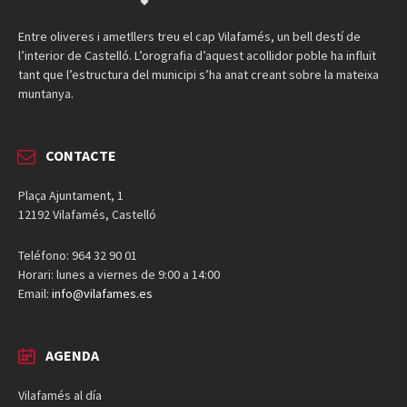
Entre oliveres i ametllers treu el cap Vilafamés, un bell destí de
l’interior de Castelló. L’orografia d’aquest acollidor poble ha influït
tant que l’estructura del municipi s’ha anat creant sobre la mateixa
muntanya.
CONTACTE
Plaça Ajuntament, 1
12192 Vilafamés, Castelló
Teléfono: 964 32 90 01
Horari: lunes a viernes de 9:00 a 14:00
Email:
info@vilafames.es
AGENDA
Vilafamés al día