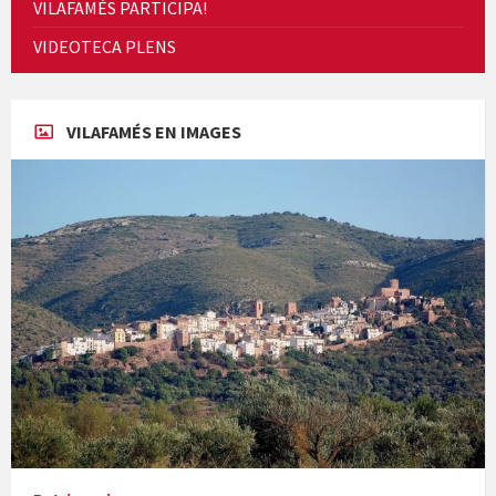
VILAFAMÉS PARTICIPA!
Cicle de Cine i Dones rurals
VIDEOTECA PLENS
Concerts al Museu
VILAFAMÉS EN IMAGES
Concerts al Museu
Presentació del llibre &quot;La mare&quot;, d'Emma Zafon