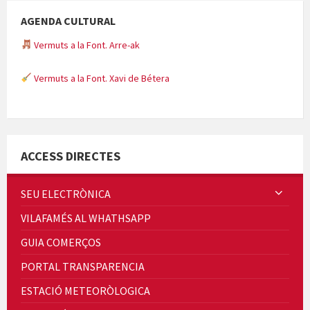
AGENDA CULTURAL
Vermuts a la Font. Arre-ak
Vermuts a la Font. Xavi de Bétera
Minicims
ACCESS DIRECTES
SEU ELECTRÒNICA
VILAFAMÉS AL WHATHSAPP
Quintà Culroja
GUIA COMERÇOS
PORTAL TRANSPARENCIA
ESTACIÓ METEORÒLOGICA