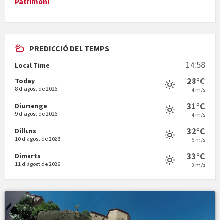
Patrimoni
PREDICCIÓ DEL TEMPS
En Bum
14:58
Local Time
28°C
Today
8 d'agost de 2026
4 m/s
31°C
Diumenge
9 d'agost de 2026
4 m/s
Vermuts a la Font. Hit parit
32°C
Dilluns
10 d'agost de 2026
5 m/s
33°C
Dimarts
11 d'agost de 2026
3 m/s