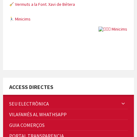
Vermuts a la Font. Xavi de Bétera
Minicims
Quintà Culroja
ACCESS DIRECTES
SEU ELECTRÒNICA
VILAFAMÉS AL WHATHSAPP
Cicle de Cine i Dones rurals
GUIA COMERÇOS
Concerts al Museu
PORTAL TRANSPARENCIA