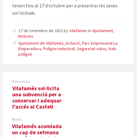
tenen fins al 17 d’octubre per a presentar les seues
sol·licituds.
27 de setembre de 2022
by
vilafames
in
Ajuntament
,
Noticies
Ajuntament de Vilafamés
,
licitació
,
Parc Empresarial La
Emperadora
,
Polígon Industrial
,
Seguretat viària
,
Vials
polígon
Previous
Vilafamés sol·licita
una subvenció per a
conservar i adequar
l'accés al Castell
Next
Vilafamés acomiada
un cap de setmana