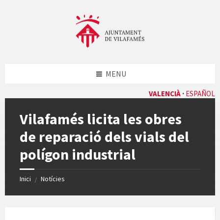
Skip
Skip
Skip
Skip
to
to
to
to
content
left
right
footer
sidebar
sidebar
MENU
VALENCIÀ
ESPAÑOL
Vilafamés licita les obres
de reparació dels vials del
polígon industrial
Inici
Notícies
/