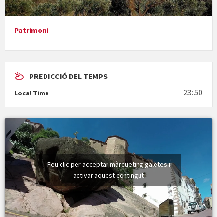
En Bum
Patrimoni
PREDICCIÓ DEL TEMPS
Vermuts a la Font. Hit parit
23:50
Local Time
Vermuts a la Font. Arre-ak
Feu clic per acceptar màrqueting galetes i
activar aquest contingut