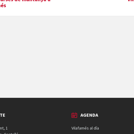
més
TE
AGENDA
nt, 1
Vilafamés al día