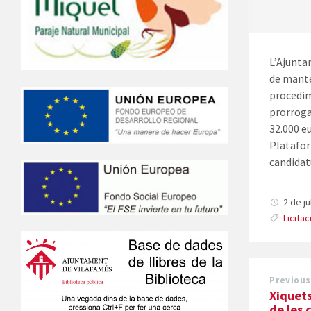
L’Ajunta
de mante
procedim
prorroga
32.000 eu
Platafor
candidatu
2 de j
Licita
Previous
Xiquets
de les 