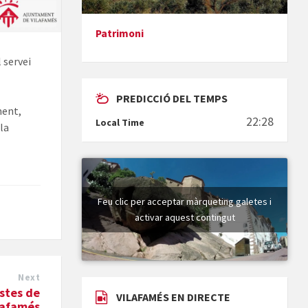
Patrimoni
Presentació del llibre &quot;La
 servei
mare&quot;, d'Emma Zafon
PREDICCIÓ DEL TEMPS
ment,
22:28
Local Time
 la
En Bum
Feu clic per acceptar màrqueting galetes i
activar aquest contingut
Next
Vermuts a la Font. Hit parit
estes de
VILAFAMÉS EN DIRECTE
lafamés