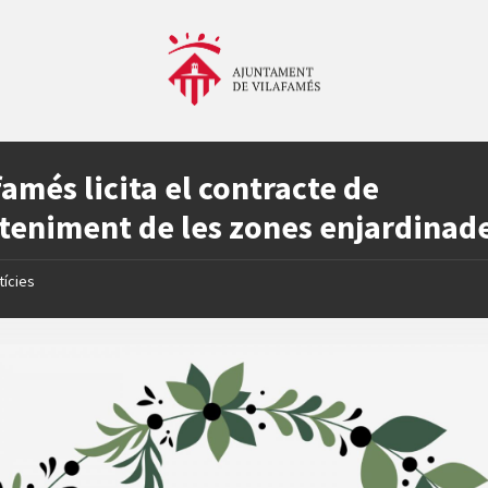
famés licita el contracte de
eniment de les zones enjardinad
tícies