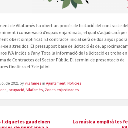
ment de Vilafamés ha obert un procés de licitació del contracte del
niment i conservació d’espais enjardinats, el qual s’adjudicarà per
ent obert simplificat. El contracte inicial serà de dos anys i podrà
r-se altres dos. El pressupost base de licitació és de, aproximada
ros IVA inclòs a l’any. Tota la informació de la licitació es troba en
ma de Contractes del Sector Públic. El termini de presentació de
res finalitza el 7 de juliol.
uliol de 2021
by
vilafames
in
Ajuntament
,
Noticies
cions
,
ocupació
,
Vilafamés
,
Zones enjardinades
 i xiquetes gaudeixen
La música omplirà les f
curses de muntanya a
Vi