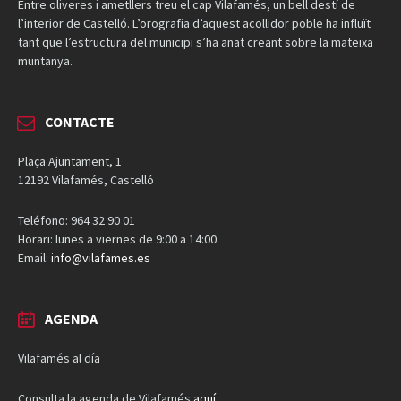
Entre oliveres i ametllers treu el cap Vilafamés, un bell destí de
l’interior de Castelló. L’orografia d’aquest acollidor poble ha influït
tant que l’estructura del municipi s’ha anat creant sobre la mateixa
muntanya.
CONTACTE
Plaça Ajuntament, 1
12192 Vilafamés, Castelló
Teléfono: 964 32 90 01
Horari: lunes a viernes de 9:00 a 14:00
Email:
info@vilafames.es
AGENDA
Vilafamés al día
Consulta la agenda de Vilafamés
aquí