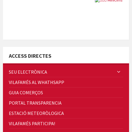
Quintà Culroja
ACCESS DIRECTES
SEU ELECTRÒNICA
VILAFAMÉS AL WHATHSAPP
Cicle de Cine i Dones rurals
GUIA COMERÇOS
Concerts al Museu
PORTAL TRANSPARENCIA
ESTACIÓ METEORÒLOGICA
VILAFAMÉS PARTICIPA!