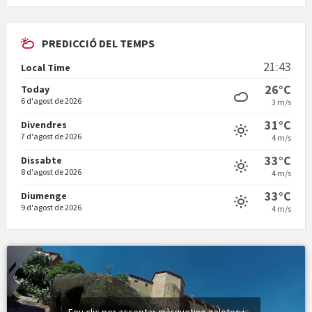
PREDICCIÓ DEL TEMPS
Vermuts a la Font. Hit parit
21:43
Local Time
Vermuts a la Font. Arre-ak
26°C
Today
6 d'agost de 2026
3 m/s
31°C
Divendres
7 d'agost de 2026
4 m/s
33°C
Dissabte
8 d'agost de 2026
4 m/s
33°C
Diumenge
9 d'agost de 2026
4 m/s