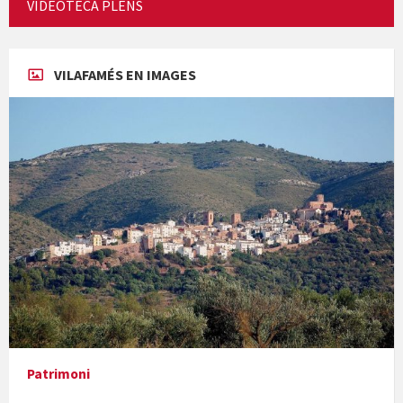
VIDEOTECA PLENS
Concerts al Museu
VILAFAMÉS EN IMAGES
Presentació del llibre &quot;La mare&quot;, d'Emma Zafon
En Bum
Patrimoni