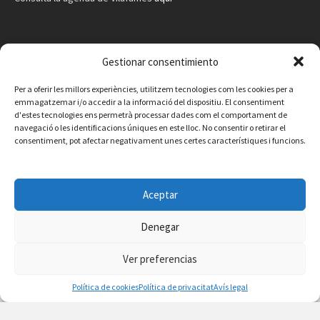
Gestionar consentimiento
Per a oferir les millors experiències, utilitzem tecnologies com les cookies per a
emmagatzemar i/o accedir a la informació del dispositiu. El consentiment
d'estes tecnologies ens permetrà processar dades com el comportament de
navegació o les identificacions úniques en este lloc. No consentir o retirar el
consentiment, pot afectar negativament unes certes característiques i funcions.
Aceptar
Denegar
Facebook
Instagram
X
YouTube
Email
Ver preferencias
Contacte
Avís legal
Política de privacitat
Política de cookies
Política de cookies
Política de privacitat
Avís legal
© 2026 Ajuntament de Vilafamés - Desarrollada por
CorvanIT