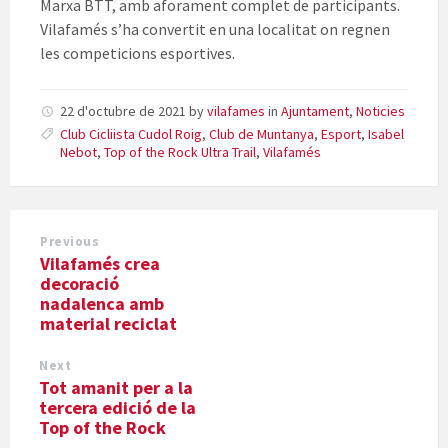
Marxa BTT, amb aforament complet de participants.
Vilafamés s’ha convertit en una localitat on regnen
les competicions esportives.
22 d'octubre de 2021
by
vilafames
in
Ajuntament
,
Noticies
Club Cicliista Cudol Roig
,
Club de Muntanya
,
Esport
,
Isabel
Nebot
,
Top of the Rock Ultra Trail
,
Vilafamés
Previous
Vilafamés crea
decoració
nadalenca amb
material reciclat
Next
Tot amanit per a la
tercera edició de la
Top of the Rock