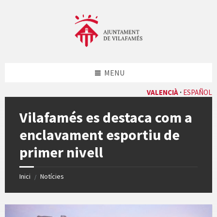
Skip
Skip
Skip
Skip
to
to
to
to
content
left
right
footer
sidebar
sidebar
MENU
VALENCIÀ
ESPAÑOL
Vilafamés es destaca com a
enclavament esportiu de
primer nivell
Inici
Notícies
/