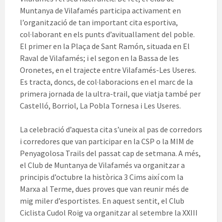
Muntanya de Vilafamés participa activament en
l’organització de tan important cita esportiva,
col·laborant en els punts d’avituallament del poble.
El primer en la Plaça de Sant Ramón, situada en El
Raval de Vilafamés; i el segon en la Bassa de les
Oronetes, en el trajecte entre Vilafamés-Les Useres.
Es tracta, doncs, de col·laboracions en el marc de la
primera jornada de la ultra-trail, que viatja també per
Castelló, Borriol, La Pobla Tornesa i Les Useres.
La celebració d’aquesta cita s’uneix al pas de corredors
i corredores que van participar en la CSP o la MIM de
Penyagolosa Trails del passat cap de setmana. A més,
el Club de Muntanya de Vilafamés va organitzar a
principis d’octubre la històrica 3 Cims així com la
Marxa al Terme, dues proves que van reunir més de
mig miler d’esportistes. En aquest sentit, el Club
Ciclista Cudol Roig va organitzar al setembre la XXIII