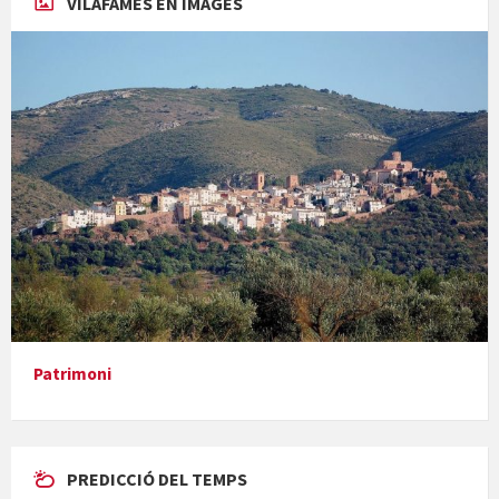
VILAFAMÉS EN IMAGES
Concerts al Museu
Presentació del llibre &quot;La mare&quot;, d'Emma Zafon
Patrimoni
PREDICCIÓ DEL TEMPS
En Bum