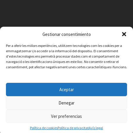
Gestionar consentimiento
Per a oferir les millors experiències, utilitzem tecnologies com les cookies per a
emmagatzemar i/o accedir a la informació del dispositiu. El consentiment
d'estes tecnologies ens permetrà processar dades com el comportament de
navegació o les identificacions úniques en este lloc. No consentir o retirar el
consentiment, pot afectar negativament unes certes característiques i funcions.
Facebook
Instagram
X
YouTube
Email
Aceptar
Contacte
Avís legal
Política de privacitat
Política de cookies
© 2026 Ajuntament de Vilafamés - Desarrollada por
CorvanIT
Denegar
Ver preferencias
Política de cookies
Política de privacitat
Avís legal