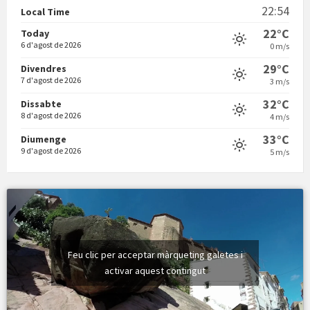
22:54
Local Time
22°C
Today
6 d'agost de 2026
0 m/s
29°C
Divendres
7 d'agost de 2026
3 m/s
Vermuts a la Font. Hit parit
32°C
Dissabte
8 d'agost de 2026
4 m/s
33°C
Diumenge
9 d'agost de 2026
5 m/s
Feu clic per acceptar màrqueting galetes i
activar aquest contingut