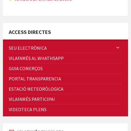
Minicims
ACCESS DIRECTES
SEU ELECTRÒNICA
VILAFAMÉS AL WHATHSAPP
Quintà Culroja
GUIA COMERÇOS
PORTAL TRANSPARENCIA
ESTACIÓ METEORÒLOGICA
VILAFAMÉS PARTICIPA!
Cicle de Cine i Dones rurals
VIDEOTECA PLENS
Concerts al Museu