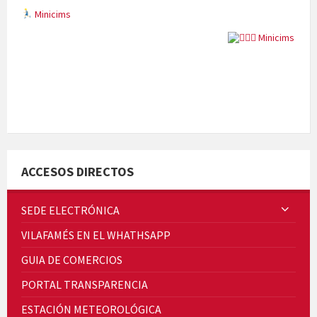
Minicims
Quintà Culroja
ACCESOS DIRECTOS
SEDE ELECTRÓNICA
VILAFAMÉS EN EL WHATHSAPP
Cicle de Cine i Dones rurals
GUIA DE COMERCIOS
Concerts al Museu
PORTAL TRANSPARENCIA
ESTACIÓN METEOROLÓGICA