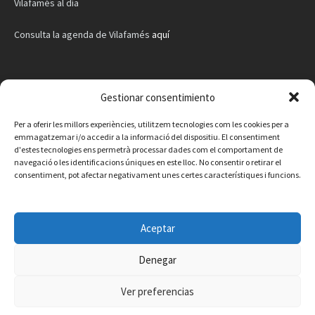
Vilafamés al día
Consulta la agenda de Vilafamés
aquí
Gestionar consentimiento
Per a oferir les millors experiències, utilitzem tecnologies com les cookies per a
emmagatzemar i/o accedir a la informació del dispositiu. El consentiment
d'estes tecnologies ens permetrà processar dades com el comportament de
navegació o les identificacions úniques en este lloc. No consentir o retirar el
consentiment, pot afectar negativament unes certes característiques i funcions.
Aceptar
Denegar
Facebook
Instagram
X
YouTube
Email
Ver preferencias
Contacto
Aviso legal
Política de privacidad
Política de cookies