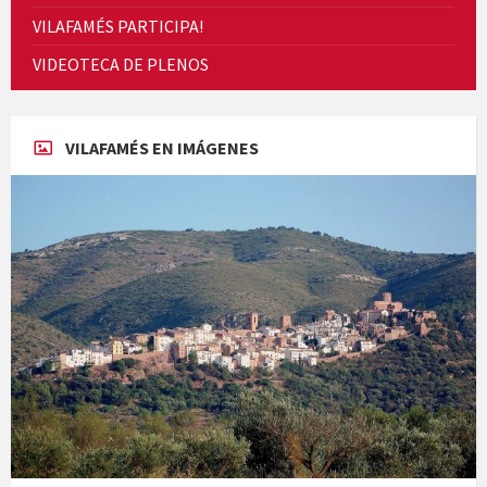
VILAFAMÉS PARTICIPA!
VIDEOTECA DE PLENOS
Concerts al Museu
VILAFAMÉS EN IMÁGENES
Presentació del llibre &quot;La mare&quot;, d'Emma Zafon
En Bum