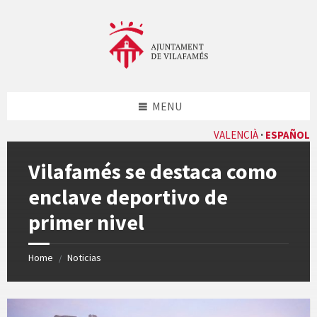
Skip
Skip
Skip
Skip
to
to
to
to
content
left
right
footer
sidebar
sidebar
MENU
VALENCIÀ
ESPAÑOL
Vilafamés se destaca como
enclave deportivo de
primer nivel
Home
Noticias
/