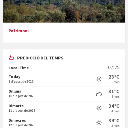
Presentació del llibre &quot;La mare&quot;, d'Emma Zafon
Patrimoni
PREDICCIÓ DEL TEMPS
En Bum
07:25
Local Time
23°C
Today
9 d'agost de 2026
0 m/s
31°C
Dilluns
10 d'agost de 2026
5 m/s
Vermuts a la Font. Hit parit
34°C
Dimarts
11 d'agost de 2026
4 m/s
34°C
Dimecres
12 d'agost de 2026
3 m/s