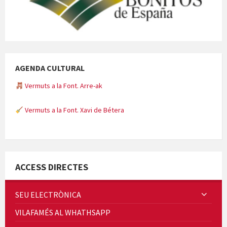
AGENDA CULTURAL
Vermuts a la Font. Arre-ak
Vermuts a la Font. Xavi de Bétera
Minicims
ACCESS DIRECTES
SEU ELECTRÒNICA
VILAFAMÉS AL WHATHSAPP
Quintà Culroja