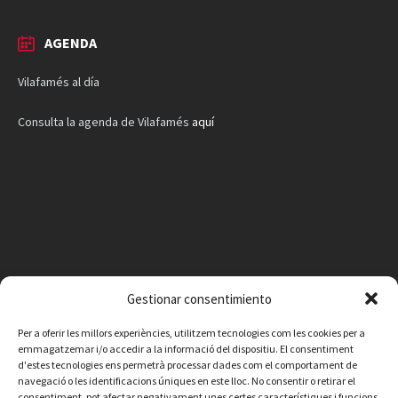
AGENDA
Vilafamés al día
Consulta la agenda de Vilafamés
aquí
Gestionar consentimiento
Per a oferir les millors experiències, utilitzem tecnologies com les cookies per a
emmagatzemar i/o accedir a la informació del dispositiu. El consentiment
d'estes tecnologies ens permetrà processar dades com el comportament de
navegació o les identificacions úniques en este lloc. No consentir o retirar el
consentiment, pot afectar negativament unes certes característiques i funcions.