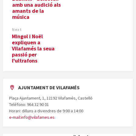
amb una audició als
amants de la
música
Next
Mingol i Noël
expliquen a
Vilafamés la seua
passió per
l'ultrafons
AJUNTAMENT DE VILAFAMÉS
Plaça Ajuntament, 1, 12192 Vilafamés, Castelló
Teléfono: 964 32 90 01
Horari: dilluns a divendres de 9:00 a 14:00
e-mail:info@vilafames.es