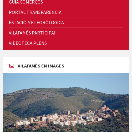
GUIA COMERÇOS
PORTAL TRANSPARENCIA
ESTACIÓ METEORÒLOGICA
VILAFAMÉS PARTICIPA!
Cicle de Cine i Dones rurals
VIDEOTECA PLENS
Concerts al Museu
VILAFAMÉS EN IMAGES
Concerts al Museu