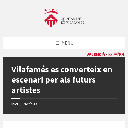
Skip
Skip
Skip
Skip
to
to
to
to
content
left
right
footer
sidebar
sidebar
MENU
VALENCIÀ
ESPAÑOL
Vilafamés es converteix en
escenari per als futurs
artistes
Inici
Notícies
/