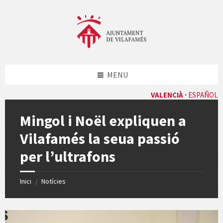
Skip
Skip
Skip
Skip
to
to
to
to
content
left
right
footer
sidebar
sidebar
MENU
VALENCIÀ
ESPAÑOL
Mingol i Noël expliquen a
Vilafamés la seua passió
per l’ultrafons
Inici
Notícies
/