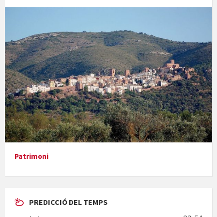
Concerts al Museu
Presentació del llibre &quot;La mare&quot;, d'Emma Zafon
Patrimoni
PREDICCIÓ DEL TEMPS
En Bum