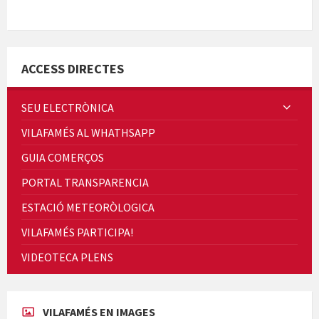
Minicims
ACCESS DIRECTES
SEU ELECTRÒNICA
VILAFAMÉS AL WHATHSAPP
Quintà Culroja
GUIA COMERÇOS
PORTAL TRANSPARENCIA
ESTACIÓ METEORÒLOGICA
VILAFAMÉS PARTICIPA!
Cicle de Cine i Dones rurals
VIDEOTECA PLENS
Concerts al Museu
VILAFAMÉS EN IMAGES