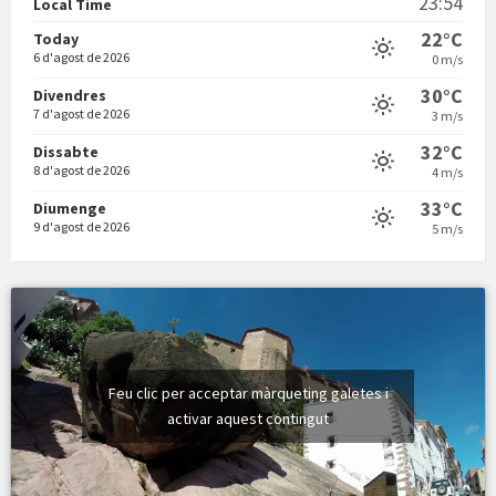
23:54
Local Time
22°C
Today
6 d'agost de 2026
0 m/s
30°C
Divendres
7 d'agost de 2026
3 m/s
Vermuts a la Font. Hit parit
32°C
Dissabte
8 d'agost de 2026
4 m/s
33°C
Diumenge
9 d'agost de 2026
5 m/s
Feu clic per acceptar màrqueting galetes i
activar aquest contingut