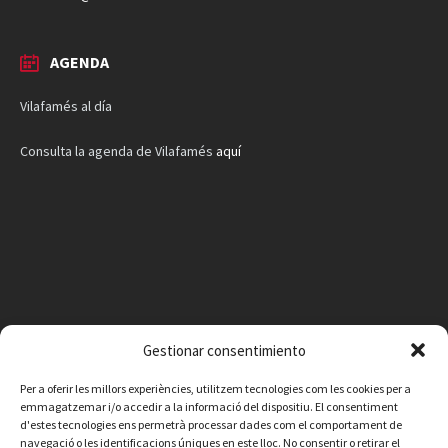
AGENDA
Vilafamés al día
Consulta la agenda de Vilafamés
aquí
Gestionar consentimiento
Per a oferir les millors experiències, utilitzem tecnologies com les cookies per a
emmagatzemar i/o accedir a la informació del dispositiu. El consentiment
d'estes tecnologies ens permetrà processar dades com el comportament de
navegació o les identificacions úniques en este lloc. No consentir o retirar el