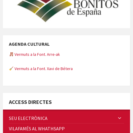
AGENDA CULTURAL
Vermuts a la Font. Arre-ak
Vermuts a la Font. Xavi de Bétera
Minicims
ACCESS DIRECTES
SEU ELECTRÒNICA
VILAFAMÉS AL WHATHSAPP
Quintà Culroja