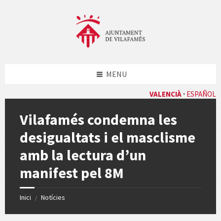
Skip
Skip
Skip
Skip
to
to
to
to
content
left
right
footer
sidebar
sidebar
MENU
VALENCIÀ
ESPAÑOL
Vilafamés condemna les
desigualtats i el masclisme
amb la lectura d’un
manifest pel 8M
Inici
Notícies
/