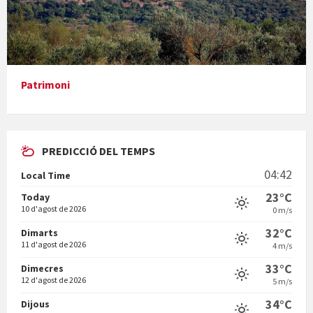
Presentació del llibre &quot;La mare&quot;, d'Emma Zafon
Patrimoni
PREDICCIÓ DEL TEMPS
En Bum
04:42
Local Time
23°C
Today
10 d'agost de 2026
0 m/s
32°C
Dimarts
11 d'agost de 2026
4 m/s
Vermuts a la Font. Hit parit
33°C
Dimecres
12 d'agost de 2026
5 m/s
34°C
Dijous