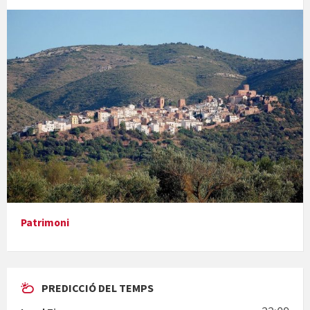
Concerts al Museu
Presentació del llibre &quot;La mare&quot;, d'Emma Zafon
Patrimoni
PREDICCIÓ DEL TEMPS
En Bum