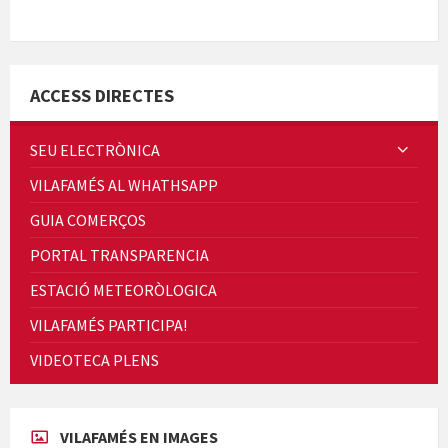
Minicims
ACCESS DIRECTES
SEU ELECTRÒNICA
VILAFAMÉS AL WHATHSAPP
Quintà Culroja
GUIA COMERÇOS
PORTAL TRANSPARENCIA
ESTACIÓ METEORÒLOGICA
VILAFAMÉS PARTICIPA!
Cicle de Cine i Dones rurals
VIDEOTECA PLENS
Concerts al Museu
VILAFAMÉS EN IMAGES