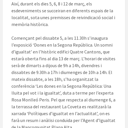
Així, durant els dies 5, 6, 8 i 12 de març, els
esdeveniments se succeiran en diferents espais de la
localitat, sota unes premisses de reivindicació social i
memòria històrica.
Començant pel dissabte 5, a les 11.30h s’inaugura
l’exposició ‘Dones en la Segona República. Un somni
d’igualtat’ en l’històric edifici Quatre Cantons, que
estarà oberta fins al dia 13 de març. L’horari de visites
serà de dimarts a dijous de 9h a 14h, divendres i
dissabtes de 9.30h a 17h i diumenges de 10h a 14h. El
mateix dissabte, a les 18h, s’ha organitzat la
conferència ‘Les dones en la Segona República: Una
lluita pel vot i la igualtat’, duta a terme per l’experta
Rosa Monlleó Peris. Pel que respecta al diumenge 6, a
la terrassa del restaurant La Coveta es realitzarà la
xarrada ‘Polítiques d’igualtat en l’actualitat’, on es
farà un resum i anàlisi conduïda per l’Agent d’Igualtat
de la Mancomunitat Plana Alta.