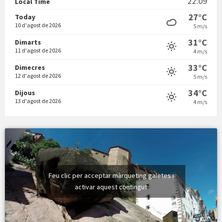
22:09
Local Time
27°C
Today
10 d'agost de 2026
5 m/s
31°C
Dimarts
11 d'agost de 2026
4 m/s
Vermuts a la Font. Hit parit
33°C
Dimecres
12 d'agost de 2026
5 m/s
34°C
Dijous
13 d'agost de 2026
4 m/s
Feu clic per acceptar màrqueting galetes i
activar aquest contingut