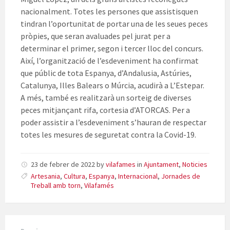
nacionalment. Totes les persones que assistisquen
tindran l’oportunitat de portar una de les seues peces
pròpies, que seran avaluades pel jurat per a
determinar el primer, segon i tercer lloc del concurs.
Així, l’organització de l’esdeveniment ha confirmat
que públic de tota Espanya, d’Andalusia, Astúries,
Catalunya, Illes Balears o Múrcia, acudirà a L’Estepar.
A més, també es realitzarà un sorteig de diverses
peces mitjançant rifa, cortesia d’ATORCAS. Per a
poder assistir a l’esdeveniment s’hauran de respectar
totes les mesures de seguretat contra la Covid-19.
23 de febrer de 2022
by
vilafames
in
Ajuntament
,
Noticies
Artesania
,
Cultura
,
Espanya
,
Internacional
,
Jornades de
Treball amb torn
,
Vilafamés