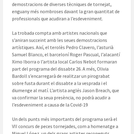
demostracions de diverses tècniques de tornejat,
enguany més nombroses davant la gran quantitat de
professionals que acudiran a l’esdeveniment.
La trobada compta amb artistes nacionals que
s’aniran succeint amb les seues demostracions
artístiques. Així, el terolès Pedro Clavero, l’asturià
Samuel Blanco, el barceloní Roger Pascual, l’alacantí
Ximo Iborra o l’artista local Carlos Nebot formaran
part del programa del dissabte 26. A més, Olivia
Bardoll s’encarregarà de realitzar un pirograbat
sobre fusta durant el dissabte a la vesprada i el
diumenge al matí. L’artista anglés Jason Breach, que
va confirmar la seua presència, no podrà acudir a
l’esdeveniment a causa de la Covid-19
Un dels punts més importants del programa serà el
VII concurs de peces tornejades, com a homenatge a
Miguel López, un dels grans artistes reconeguts