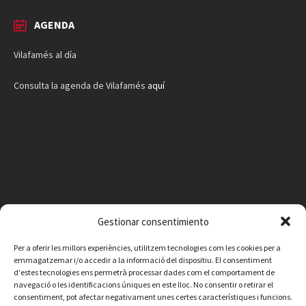
AGENDA
Vilafamés al día
Consulta la agenda de Vilafamés
aquí
Gestionar consentimiento
Per a oferir les millors experiències, utilitzem tecnologies com les cookies per a
emmagatzemar i/o accedir a la informació del dispositiu. El consentiment
d'estes tecnologies ens permetrà processar dades com el comportament de
navegació o les identificacions úniques en este lloc. No consentir o retirar el
consentiment, pot afectar negativament unes certes característiques i funcions.