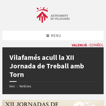
Skip
Skip
Skip
Skip
to
to
to
to
content
left
right
footer
sidebar
sidebar
MENU
VALENCIÀ
ESPAÑOL
Vilafamés acull la XII
Jornada de Treball amb
Torn
Inici
Notícies
/