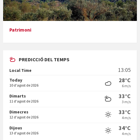
Presentació del llibre &quot;La mare&quot;, d'Emma Zafon
Patrimoni
PREDICCIÓ DEL TEMPS
En Bum
13:05
Local Time
28°C
Today
10 d'agost de 2026
6 m/s
33°C
Dimarts
11 d'agost de 2026
3 m/s
Vermuts a la Font. Hit parit
33°C
Dimecres
12 d'agost de 2026
4 m/s
34°C
Dijous
13 d'agost de 2026
4 m/s