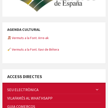
AGENDA CULTURAL
Vermuts a la Font. Arre-ak
Vermuts a la Font. Xavi de Bétera
Minicims
ACCESS DIRECTES
SEU ELECTRÒNICA
VILAFAMÉS AL WHATHSAPP
Quintà Culroja
GUIA COMERÇOS