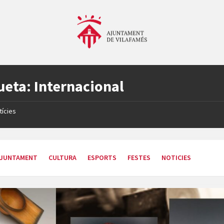
ueta:
Internacional
tícies
JUNTAMENT
CULTURA
ESPORTS
FESTES
NOTICIES