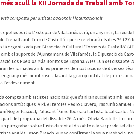
amés acull la XII Jornada de Treball amb To
ó està composta per artistes nacionals i internacionals
ex poliesportiu L’Estepar de Vilafamés serà, un any més, la seu de l
e Treball amb Torn de Castelló, que se celebrarà els dies 26 i 27 de
 està organitzada per l’Associació Cultural ‘Torners de Castelló’ (
 amb el suport de l’Ajuntament de Vilafamés, la Diputació de Caste
tzació Los Pueblos Más Bonitos de España. A les 10h del dissabte 2
an les jornades amb les primeres demostracions de diverses tècn
, enguany més nombroses davant la gran quantitat de professiona
 a l’esdeveniment.
da compta amb artistes nacionals que s’aniran succeint amb les s
cions artístiques. Així, el terolès Pedro Clavero, l’asturià Samuel 
loní Roger Pascual, l’alacantí Ximo Iborra o l’artista local Carlos 
 part del programa del dissabte 26. A més, Olivia Bardoll s’encarr
r un pirograbat sobre fusta durant el dissabte a la vesprada i el di
artista anglés Jason Breach, que va confirmar la seua presència, no