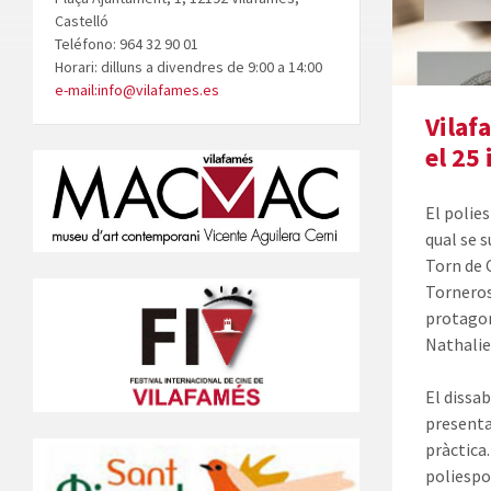
Castelló
Teléfono: 964 32 90 01
Horari: dilluns a divendres de 9:00 a 14:00
e-mail:info@vilafames.es
Vilaf
el 25 
El polie
qual se 
Torn de 
Torneros
protagon
Nathalie
El dissab
presenta
pràctica
poliespor