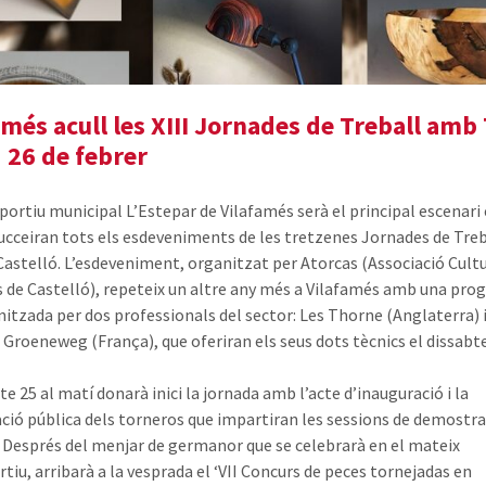
amés acull les XIII Jornades de Treball amb
i 26 de febrer
sportiu municipal L’Estepar de Vilafamés serà el principal escenari 
succeiran tots els esdeveniments de les tretzenes Jornades de Tre
Castelló. L’esdeveniment, organitzat per Atorcas (Associació Cultu
 de Castelló), repeteix un altre any més a Vilafamés amb una pr
itzada per dos professionals del sector: Les Thorne (Anglaterra) 
 Groeneweg (França), que oferiran els seus dots tècnics el dissabte
te 25 al matí donarà inici la jornada amb l’acte d’inauguració i la
ció pública dels torneros que impartiran les sessions de demostra
. Després del menjar de germanor que se celebrarà en el mateix
tiu, arribarà a la vesprada el ‘VII Concurs de peces tornejadas en