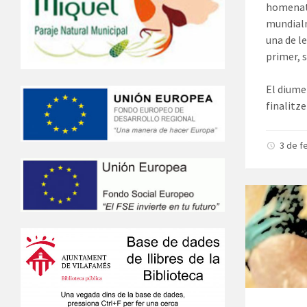
homenatg
mundialm
una de l
primer, s
El diume
finalitz
3 de f