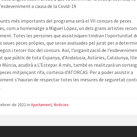
 l’esdeveniment a causa de la Covid-19
punts més importants del programa serà el VII concurs de peces
es, com a homenatge a Miguel López, un dels grans artistes reco
ment. Totes les persones que assistisquen tindran l’oportunitat d
es seues peces pròpies, que seran avaluades pel jurat per a determi
egon i tercer lloc del concurs. Així, l’organització de l’esdevenime
t que públic de tota Espanya, d’Andalusia, Astúries, Catalunya, Ill
o Múrcia, acudirà a L’Estepar. A més, també es realitzarà un sorteig
 peces mitjançant rifa, cortesia d’ATORCAS. Per a poder assistir a
niment s’hauran de respectar totes les mesures de seguretat contr
.
febrer de 2022
in
Ajuntament
,
Noticies