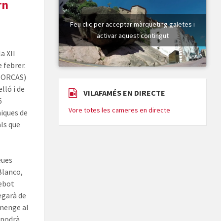
rn
Feu clic per acceptar màrqueting galetes i
activar aquest contingut
a XII
 febrer.
ATORCAS)
lló i de
VILAFAMÉS EN DIRECTE
6
Vore totes les cameres en directe
iques de
ls que
eues
Blanco,
Nebot
egarà de
umenge al
 podrà