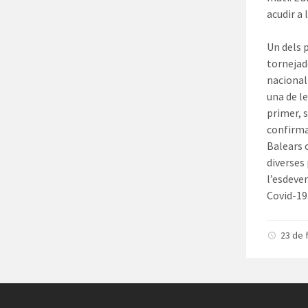
acudir a
Un dels 
tornejad
nacional
una de l
primer, s
confirma
Balears 
diverses
l’esdeve
Covid-19
23 de 