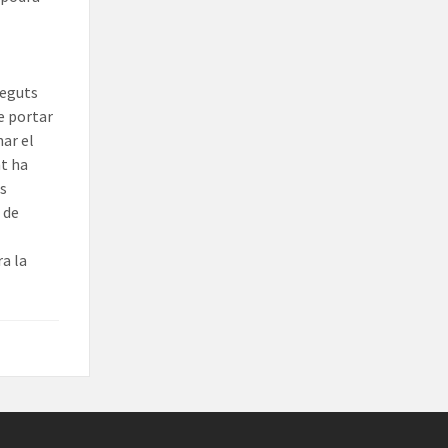
neguts
e portar
nar el
nt ha
es
 de
a la