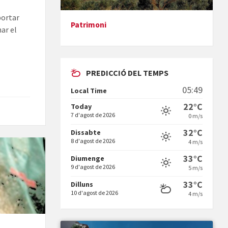
portar
Patrimoni
nar el
Presentació del llibre &quot;La
mare&quot;, d'Emma Zafon
PREDICCIÓ DEL TEMPS
05:49
Local Time
22°C
Today
7 d'agost de 2026
0 m/s
En Bum
32°C
Dissabte
8 d'agost de 2026
4 m/s
33°C
Diumenge
9 d'agost de 2026
5 m/s
33°C
Dilluns
10 d'agost de 2026
4 m/s
Vermuts a la Font. Hit parit