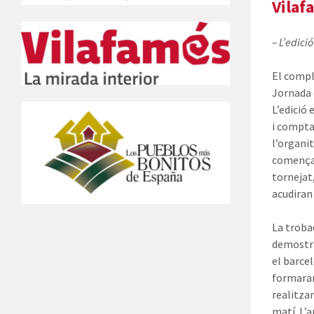
Vilaf
– L’edici
El compl
Jornada d
L’edició
i compta
l’organi
començar
tornejat
acudiran
La troba
demostra
el barce
formaran
realitza
matí. L’