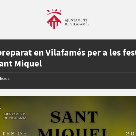
preparat en Vilafamés per a les fes
ant Miquel
tícies