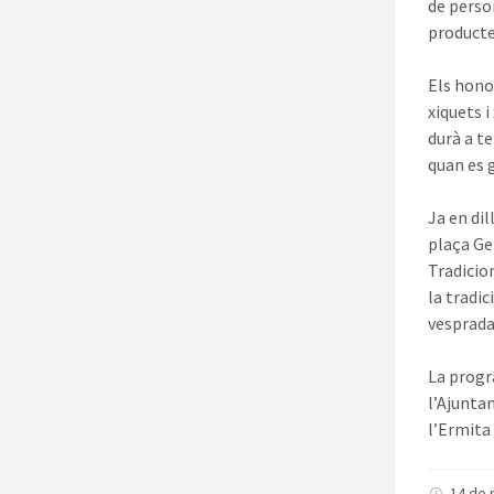
de perso
producte
Els hono
xiquets i
durà a t
quan es 
Ja en dil
plaça Ge
Tradicio
la tradic
vesprada
La progr
l’Ajunta
l’Ermita
14 de 