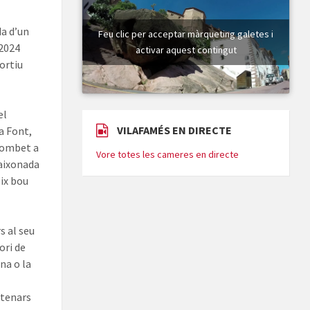
da d’un
Feu clic per acceptar màrqueting galetes i
 2024
activar aquest contingut
ortiu
el
VILAFAMÉS EN DIRECTE
la Font,
 tombet a
Vore totes les cameres en directe
caixonada
ix bou
s al seu
ori de
na o la
ntenars