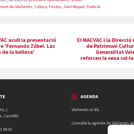
ment de Vilafamés
,
Cultura
,
Festes
,
Sant Miquel
,
Tradició
AC acull la presentació
El MACVAC i la Direcció
bre 'Fernando Zóbel. Las
de Patrimoni Cultur
 de la belleza'
Generalitat Val
reforcen la seua col·l
TE
AGENDA
nt, 1
Vilafamés al día
s, Castelló
Consulta la agenda de Vilafamés
aq
2 90 01