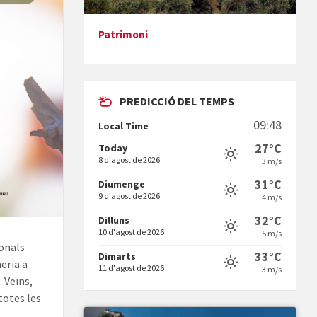
Patrimoni
Presentació del llibre &quot;La
mare&quot;, d'Emma Zafon
PREDICCIÓ DEL TEMPS
09:48
Local Time
27°C
Today
8 d'agost de 2026
3 m/s
En Bum
31°C
Diumenge
9 d'agost de 2026
4 m/s
32°C
Dilluns
10 d'agost de 2026
5 m/s
ionals
33°C
Dimarts
eria a
11 d'agost de 2026
3 m/s
 Veïns,
Vermuts a la Font. Hit parit
totes les