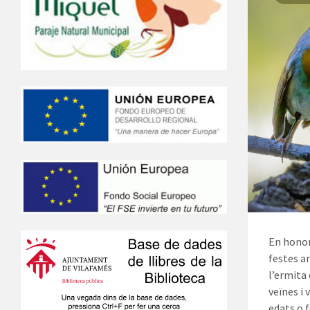
En honor
festes a
l’ermita
veïnes i
edats o f