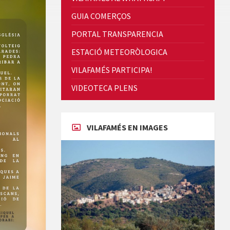
Quintà Culroja
GUIA COMERÇOS
PORTAL TRANSPARENCIA
ESTACIÓ METEORÒLOGICA
VILAFAMÉS PARTICIPA!
Cicle de Cine i Dones rurals
VIDEOTECA PLENS
Concerts al Museu
VILAFAMÉS EN IMAGES
Concerts al Museu