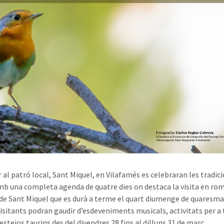
 al patró local, Sant Miquel, en Vilafamés es celebraran les tradic
mb una completa agenda de quatre dies on destaca la visita en rom
 de Sant Miquel que es durà a terme el quart diumenge de quaresma.
 visitants podran gaudir d’esdeveniments musicals, activitats per a 
estejos taurins des del divendres 28 fins al dilluns 31 de març.