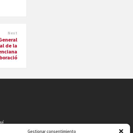
Next
 General
al de la
enciana
aboració
uí
Gestionar consentimiento