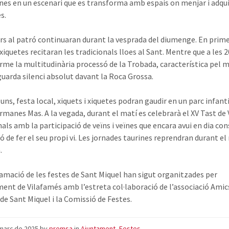
nes en un escenari que es transforma amb espais on menjar i adqui
s.
rs al patró continuaran durant la vesprada del diumenge. En prime
 xiquetes recitaran les tradicionals lloes al Sant. Mentre que a les 
erme la multitudinària processó de la Trobada, característica pel
guarda silenci absolut davant la Roca Grossa.
luns, festa local, xiquets i xiquetes podran gaudir en un parc infanti
rmanes Mas. A la vegada, durant el matí es celebrarà el XV Tast de 
nals amb la participació de veïns i veïnes que encara avui en dia co
ió de fer el seu propi vi. Les jornades taurines reprendran durant el 
.
amació de les festes de Sant Miquel han sigut organitzades per
ment de Vilafamés amb l’estreta col·laboració de l’associació Amic
 de Sant Miquel i la Comissió de Festes.
març de 2025
by
premsa
in
Ajuntament
,
Festes