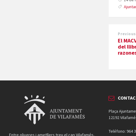
Ajunta
Previous
El MACV
del lli
razones
CONTAC
Plaça Ajuntame
12192 Vilafamé
Teléfono: 964 3
Entre oliveres i ametllers treu el cap Vilafamés,