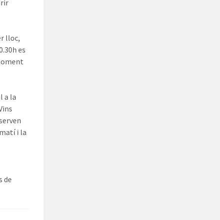
rir
r lloc,
20.30h es
 moment
l a la
Vins
nserven
matí i la
s de