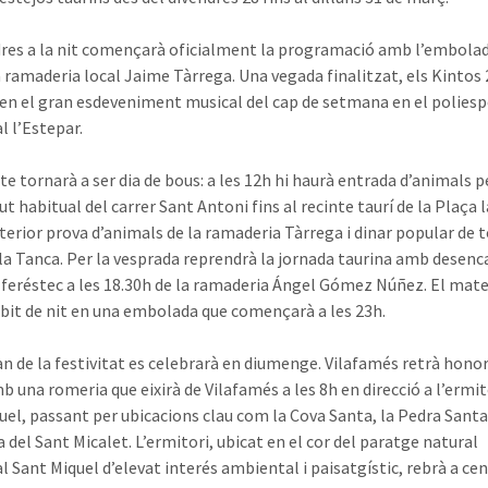
dres a la nit començarà oficialment la programació amb l’embola
a ramaderia local Jaime Tàrrega. Una vegada finalitzat, els Kintos
en el gran esdeveniment musical del cap de setmana en el poliesp
l l’Estepar.
te tornarà a ser dia de bous: a les 12h hi haurà entrada d’animals p
t habitual del carrer Sant Antoni fins al recinte taurí de la Plaça 
erior prova d’animals de la ramaderia Tàrrega i dinar popular de
 la Tanca. Per la vesprada reprendrà la jornada taurina amb desen
 feréstec a les 18.30h de la ramaderia Ángel Gómez Núñez. El mate
ibit de nit en una embolada que començarà a les 23h.
ran de la festivitat es celebrarà en diumenge. Vilafamés retrà honor
b una romeria que eixirà de Vilafamés a les 8h en direcció a l’ermit
uel, passant per ubicacions clau com la Cova Santa, la Pedra Santa
 del Sant Micalet. L’ermitori, ubicat en el cor del paratge natural
l Sant Miquel d’elevat interés ambiental i paisatgístic, rebrà a ce