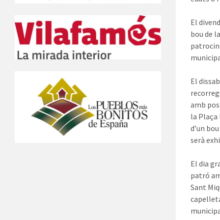
El diven
bou de l
patrocin
municipa
El dissab
recorregu
amb post
la Plaça
d’un bou
serà exh
El dia g
patró am
Sant Miq
capelleta
municipa