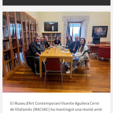
El Museu d’Art Contemporani Vicente Aguilera Cerni
de Vilafamés (MACVAC) ha mantingut una reunió amb