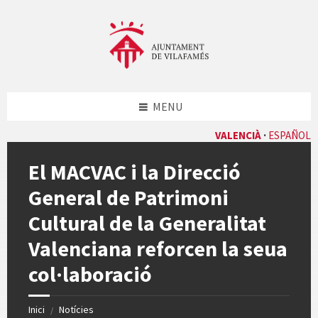
Skip
Skip
Skip
Skip
to
to
to
to
content
left
right
footer
sidebar
sidebar
MENU
VALENCIÀ
ESPAÑOL
El MACVAC i la Direcció
General de Patrimoni
Cultural de la Generalitat
Valenciana reforcen la seua
col·laboració
Inici
Notícies
/