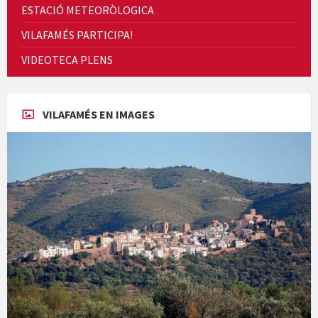
ESTACIÓ METEORÒLOGICA
VILAFAMÉS PARTICIPA!
Cicle de Cine i Dones rurals
VIDEOTECA PLENS
Concerts al Museu
VILAFAMÉS EN IMAGES
Concerts al Museu
Presentació del llibre &quot;La mare&quot;, d'Emma Zafon