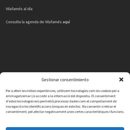
Vilafamés al día
Consulta la agenda de Vilafamés
aquí
Gestionar consentimiento
Per a oferir les millors experiències, utilitzem tecnologies com les cookies per a
emmagatzemar i/o accedir a la informació del dispositiu. El consentiment
d'estes tecnologies ens permetrà processar dades com el comportament de
navegació o les identificacions úniques en este lloc. No consentir o retirar el
consentiment, pot afectar negativament unes certes característiques i funcions.
Facebook
Instagram
X
YouTube
Email