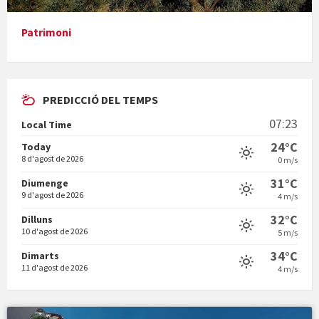
Patrimoni
PREDICCIÓ DEL TEMPS
En Bum
07:23
Local Time
24°C
Today
8 d'agost de 2026
0 m/s
31°C
Diumenge
9 d'agost de 2026
4 m/s
Vermuts a la Font. Hit parit
32°C
Dilluns
10 d'agost de 2026
5 m/s
34°C
Dimarts
11 d'agost de 2026
4 m/s