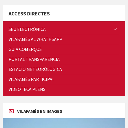
ACCESS DIRECTES
SEU ELECTRÒNICA
VILAFAMÉS AL WHATHSAPP
Quintà Culroja
GUIA COMERÇOS
PORTAL TRANSPARENCIA
ESTACIÓ METEORÒLOGICA
VILAFAMÉS PARTICIPA!
Cicle de Cine i Dones rurals
VIDEOTECA PLENS
Concerts al Museu
VILAFAMÉS EN IMAGES