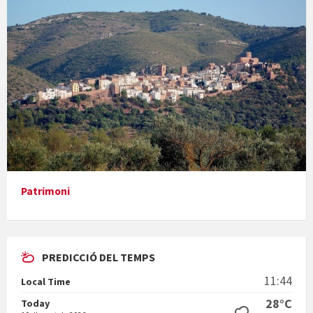
Concerts al Museu
Presentació del llibre &quot;La mare&quot;, d'Emma Zafon
Patrimoni
PREDICCIÓ DEL TEMPS
En Bum
11:44
Local Time
28°C
Today