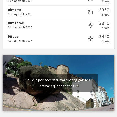
10 d'agost de 2026
6 m/s
33°C
Dimarts
11 d'agost de 2026
3 m/s
Vermuts a la Font. Hit parit
33°C
Dimecres
12 d'agost de 2026
4 m/s
34°C
Dijous
13 d'agost de 2026
4 m/s
Feu clic per acceptar màrqueting galetes i
activar aquest contingut