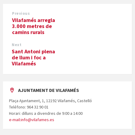
Previous
Vilafamés arregla
3.000 metres de
camins rurals
Next
Sant Antoni plena
de llum i foc a
Vilafamés
AJUNTAMENT DE VILAFAMÉS
Plaça Ajuntament, 1, 12192 Vilafamés, Castelló
Teléfono: 964 32 90 01
Horari: dilluns a divendres de 9:00 a 14:00
e-mail:info@vilafames.es