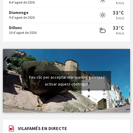
8 d'agost de 2026
4 m/s
33°C
Diumenge
9 d'agost de 2026
5 m/s
33°C
Dilluns
10 d'agost de 2026
4 m/s
Feu clic per acceptar màrqueting galetes i
activar aquest contingut
VILAFAMÉS EN DIRECTE