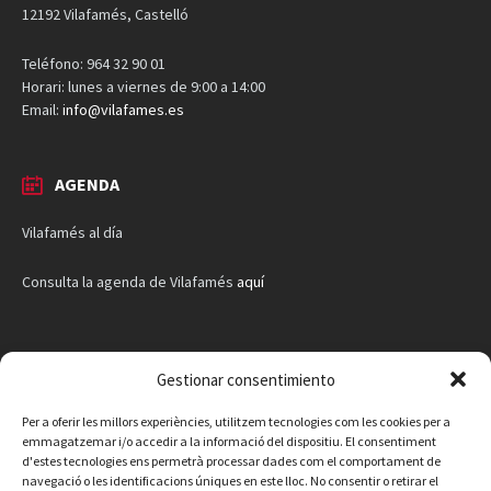
12192 Vilafamés, Castelló
Teléfono: 964 32 90 01
Horari: lunes a viernes de 9:00 a 14:00
Email:
info@vilafames.es
AGENDA
Vilafamés al día
Consulta la agenda de Vilafamés
aquí
Gestionar consentimiento
Per a oferir les millors experiències, utilitzem tecnologies com les cookies per a
emmagatzemar i/o accedir a la informació del dispositiu. El consentiment
d'estes tecnologies ens permetrà processar dades com el comportament de
navegació o les identificacions úniques en este lloc. No consentir o retirar el