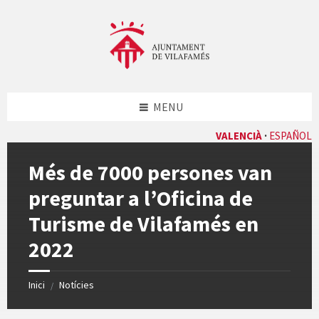
Skip
Skip
Skip
Skip
to
to
to
to
content
left
right
footer
sidebar
sidebar
MENU
VALENCIÀ
ESPAÑOL
Més de 7000 persones van
preguntar a l’Oficina de
Turisme de Vilafamés en
2022
Inici
Notícies
/