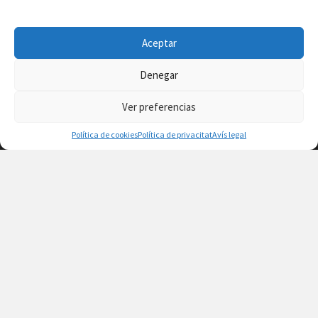
Aceptar
Denegar
Ver preferencias
Política de cookies
Política de privacitat
Avís legal
Facebook
Instagram
X
YouTube
Email
Contacte
Avís legal
Política de privacitat
Política de cookies
© 2026 Ajuntament de Vilafamés - Desarrollada por
CorvanIT