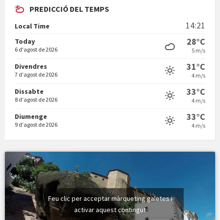
PREDICCIÓ DEL TEMPS
Vigília pasqual
14:21
Local Time
28°C
Today
6 d'agost de 2026
5 m/s
31°C
Divendres
7 d'agost de 2026
4 m/s
33°C
Dissabte
Minicims
8 d'agost de 2026
4 m/s
33°C
Diumenge
9 d'agost de 2026
4 m/s
Feu clic per acceptar màrqueting galetes i
activar aquest contingut