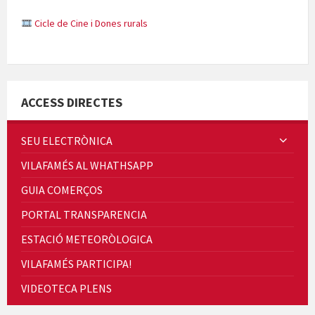
Concerts al Museu
ACCESS DIRECTES
SEU ELECTRÒNICA
VILAFAMÉS AL WHATHSAPP
GUIA COMERÇOS
Presentació del llibre &quot;La mare&quot;, d'Emma Zafon
PORTAL TRANSPARENCIA
ESTACIÓ METEORÒLOGICA
VILAFAMÉS PARTICIPA!
VIDEOTECA PLENS