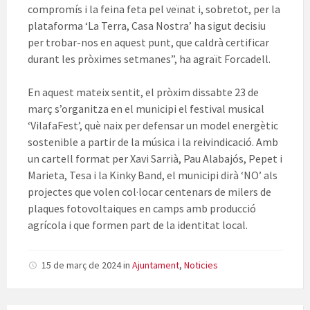
compromís i la feina feta pel veïnat i, sobretot, per la
plataforma ‘La Terra, Casa Nostra’ ha sigut decisiu
per trobar-nos en aquest punt, que caldrà certificar
durant les pròximes setmanes”, ha agraït Forcadell.
En aquest mateix sentit, el pròxim dissabte 23 de
març s’organitza en el municipi el festival musical
‘VilafaFest’, què naix per defensar un model energètic
sostenible a partir de la música i la reivindicació. Amb
un cartell format per Xavi Sarrià, Pau Alabajós, Pepet i
Marieta, Tesa i la Kinky Band, el municipi dirà ‘NO’ als
projectes que volen col·locar centenars de milers de
plaques fotovoltaiques en camps amb producció
agrícola i que formen part de la identitat local.
15 de març de 2024
in
Ajuntament
,
Noticies