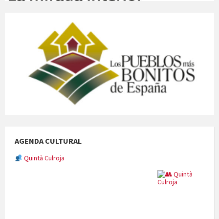
Quintà Culroja
AGENDA CULTURAL
Cicle de Cine i Dones rurals
Concerts al Museu