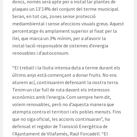
doncs, només serà apte per a instal·lar plantes de
plaques un 13’14% del conjunt del terme municipal.
Seran, en tot cas, zones sense protecció
mediambiental i sense afeccions visuals greus. Aquest
percentatge és amplament superior al fixat per la
llei, que marca un 3% mínim, per a afavorir la
instal·lació responsable de sistemes d’energia
renovables i d’autoconsum.
“El treball i la lluita intensa duta a terme durant els
últims anys està començant a donar fruits. No ens
aturem ací, continuarem defensant la nostra terra.
Tenim un clar full de ruta davant els interessos
econòmics amb l’energia. Com sempre hem dit,
volem renovables, però no d’aquesta manera que
atempta contra el territori i els pobles menuts. Fins
que no siga oficial, les accions continuaran”, ha
defensat el regidor de Transició Energètica de
l’Ajuntament de Vilafamés, Raül Forcadell. “El