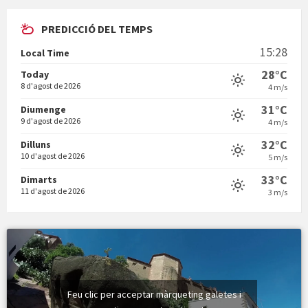
PREDICCIÓ DEL TEMPS
En Bum
15:28
Local Time
28°C
Today
8 d'agost de 2026
4 m/s
31°C
Diumenge
9 d'agost de 2026
4 m/s
Vermuts a la Font. Hit parit
32°C
Dilluns
10 d'agost de 2026
5 m/s
33°C
Dimarts
11 d'agost de 2026
3 m/s
Feu clic per acceptar màrqueting galetes i