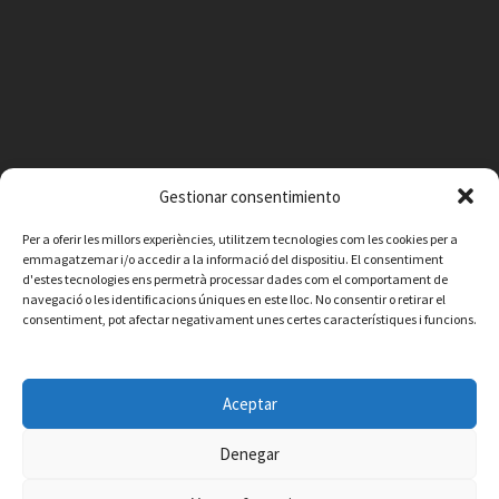
Gestionar consentimiento
Per a oferir les millors experiències, utilitzem tecnologies com les cookies per a
emmagatzemar i/o accedir a la informació del dispositiu. El consentiment
d'estes tecnologies ens permetrà processar dades com el comportament de
navegació o les identificacions úniques en este lloc. No consentir o retirar el
consentiment, pot afectar negativament unes certes característiques i funcions.
Facebook
Instagram
X
YouTube
Email
Aceptar
Contacte
Avís legal
Política de privacitat
Política de cookies
© 2026 Ajuntament de Vilafamés - Desarrollada por
CorvanIT
Denegar