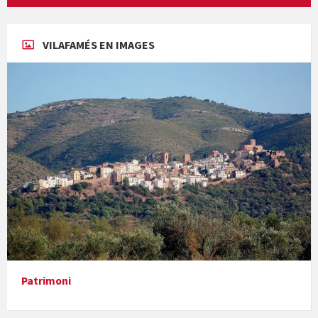
Concerts al Museu
VILAFAMÉS EN IMAGES
Concerts al Museu
Presentació del llibre &quot;La mare&quot;, d'Emma Zafon
Patrimoni