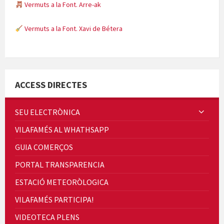
Vermuts a la Font. Arre-ak
Vermuts a la Font. Xavi de Bétera
Minicims
ACCESS DIRECTES
SEU ELECTRÒNICA
VILAFAMÉS AL WHATHSAPP
Quintà Culroja
GUIA COMERÇOS
PORTAL TRANSPARENCIA
ESTACIÓ METEORÒLOGICA
VILAFAMÉS PARTICIPA!
Cicle de Cine i Dones rurals
VIDEOTECA PLENS