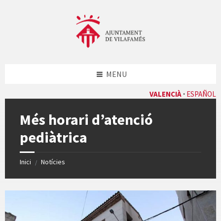
Skip
Skip
Skip
Skip
to
to
to
to
content
left
right
footer
sidebar
sidebar
MENU
VALENCIÀ
ESPAÑOL
Més horari d’atenció
pediàtrica
Inici
Notícies
/