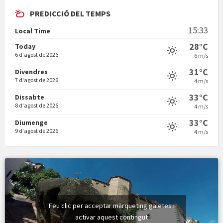
PREDICCIÓ DEL TEMPS
En Bum
15:33
Local Time
28°C
Today
6 d'agost de 2026
6 m/s
31°C
Divendres
7 d'agost de 2026
4 m/s
Vermuts a la Font. Hit parit
33°C
Dissabte
8 d'agost de 2026
4 m/s
33°C
Diumenge
9 d'agost de 2026
4 m/s
Feu clic per acceptar màrqueting galetes i
activar aquest contingut