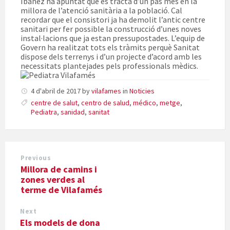
Ibáñez ha apuntat que es tracta d’un pas més en la
millora de l’atenció sanitària a la població. Cal
recordar que el consistori ja ha demolit l’antic centre
sanitari per fer possible la construcció d’unes noves
instal·lacions que ja estan pressupostades. L’equip de
Govern ha realitzat tots els tràmits perquè Sanitat
dispose dels terrenys i d’un projecte d’acord amb les
necessitats plantejades pels professionals mèdics.
4 d'abril de 2017
by
vilafames
in
Noticies
centre de salut
,
centro de salud
,
médico
,
metge
,
Pediatra
,
sanidad
,
sanitat
Previous
Millora de camins i
zones verdes al
terme de Vilafamés
Next
Els models de dona