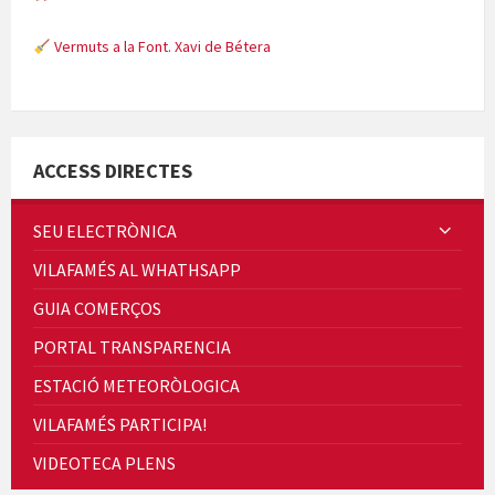
Vermuts a la Font. Xavi de Bétera
Minicims
ACCESS DIRECTES
SEU ELECTRÒNICA
VILAFAMÉS AL WHATHSAPP
Quintà Culroja
GUIA COMERÇOS
PORTAL TRANSPARENCIA
ESTACIÓ METEORÒLOGICA
VILAFAMÉS PARTICIPA!
Cicle de Cine i Dones rurals
VIDEOTECA PLENS