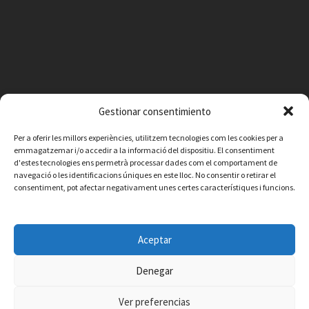
Gestionar consentimiento
Per a oferir les millors experiències, utilitzem tecnologies com les cookies per a
emmagatzemar i/o accedir a la informació del dispositiu. El consentiment
d'estes tecnologies ens permetrà processar dades com el comportament de
navegació o les identificacions úniques en este lloc. No consentir o retirar el
consentiment, pot afectar negativament unes certes característiques i funcions.
Facebook
Instagram
X
YouTube
Email
Aceptar
Contacte
Avís legal
Política de privacitat
Política de cookies
© 2026 Ajuntament de Vilafamés - Desarrollada por
CorvanIT
Denegar
Ver preferencias