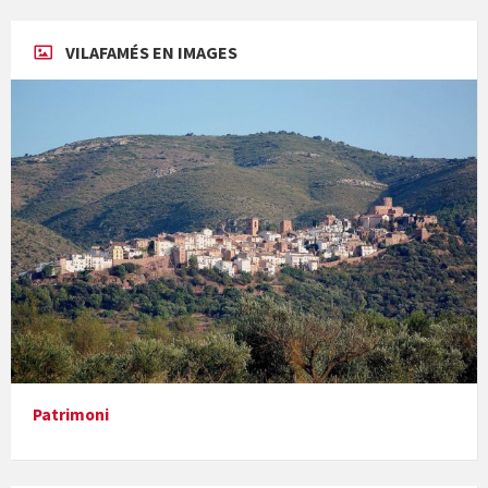
Concerts al Museu
VILAFAMÉS EN IMAGES
Concerts al Museu
Presentació del llibre &quot;La mare&quot;, d'Emma Zafon
Patrimoni