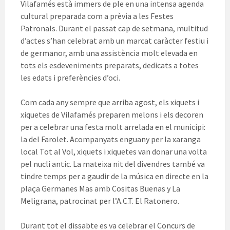
Vilafamés està immers de ple en una intensa agenda
cultural preparada com a prèvia a les Festes
Patronals. Durant el passat cap de setmana, multitud
d’actes s’han celebrat amb un marcat caràcter festiu i
de germanor, amb una assistència molt elevada en
tots els esdeveniments preparats, dedicats a totes
les edats i preferències d’oci.
Com cada any sempre que arriba agost, els xiquets i
xiquetes de Vilafamés preparen melons i els decoren
per a celebrar una festa molt arrelada en el municipi:
la del Farolet. Acompanyats enguany per la xaranga
local Tot al Vol, xiquets i xiquetes van donar una volta
pel nucli antic. La mateixa nit del divendres també va
tindre temps per a gaudir de la música en directe en la
plaça Germanes Mas amb Cositas Buenas y La
Meligrana, patrocinat per l’A.C.T. El Ratonero.
Durant tot el dissabte es va celebrar el Concurs de