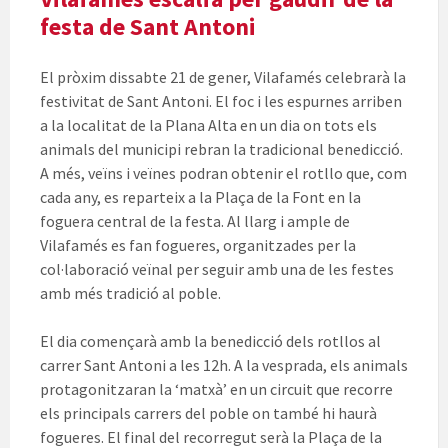
festa de Sant Antoni
El pròxim dissabte 21 de gener, Vilafamés celebrarà la
festivitat de Sant Antoni. El foc i les espurnes arriben
a la localitat de la Plana Alta en un dia on tots els
animals del municipi rebran la tradicional benedicció.
A més, veïns i veïnes podran obtenir el rotllo que, com
cada any, es reparteix a la Plaça de la Font en la
foguera central de la festa. Al llarg i ample de
Vilafamés es fan fogueres, organitzades per la
col·laboració veïnal per seguir amb una de les festes
amb més tradició al poble.
El dia començarà amb la benedicció dels rotllos al
carrer Sant Antoni a les 12h. A la vesprada, els animals
protagonitzaran la ‘matxà’ en un circuit que recorre
els principals carrers del poble on també hi haurà
fogueres. El final del recorregut serà la Plaça de la