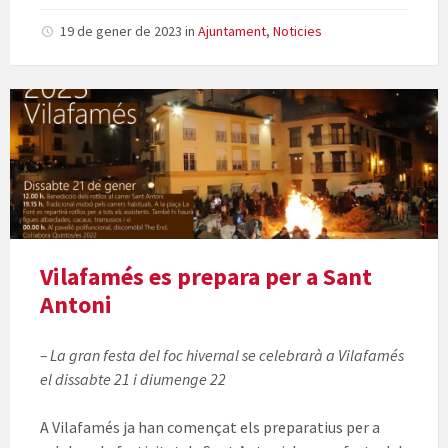
19 de gener de 2023
in
Ajuntament
,
Noticies
Vilafamés es prepara per a Sant
Antoni
– La gran festa del foc hivernal se celebrarà a Vilafamés
el dissabte 21 i diumenge 22
A Vilafamés ja han començat els preparatius per a