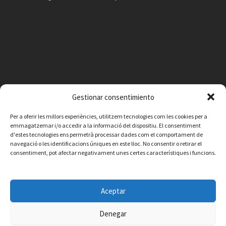
Gestionar consentimiento
Per a oferir les millors experiències, utilitzem tecnologies com les cookies per a
emmagatzemar i/o accedir a la informació del dispositiu. El consentiment
d'estes tecnologies ens permetrà processar dades com el comportament de
navegació o les identificacions úniques en este lloc. No consentir o retirar el
consentiment, pot afectar negativament unes certes característiques i funcions.
Facebook
Instagram
X
YouTube
Email
Aceptar
Contacte
Avís legal
Política de privacitat
Política de cookies
© 2026 Ajuntament de Vilafamés - Desarrollada por
CorvanIT
Denegar