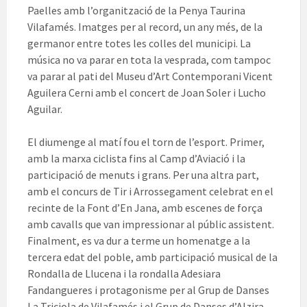
Paelles amb l’organització de la Penya Taurina
Vilafamés. Imatges per al record, un any més, de la
germanor entre totes les colles del municipi. La
música no va parar en tota la vesprada, com tampoc
va parar al pati del Museu d’Art Contemporani Vicent
Aguilera Cerni amb el concert de Joan Soler i Lucho
Aguilar.
El diumenge al matí fou el torn de l’esport. Primer,
amb la marxa ciclista fins al Camp d’Aviació i la
participació de menuts i grans. Per una altra part,
amb el concurs de Tir i Arrossegament celebrat en el
recinte de la Font d’En Jana, amb escenes de força
amb cavalls que van impressionar al públic assistent.
Finalment, es va dur a terme un homenatge a la
tercera edat del poble, amb participació musical de la
Rondalla de Llucena i la rondalla Adesiara
Fandangueres i protagonisme per al Grup de Danses
La Triciola de Vilafamés i el Grup de Danses d’Alzira.