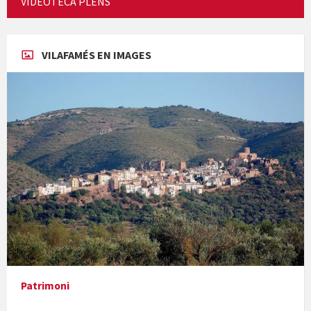
VIDEOTECA PLENS
VILAFAMÉS EN IMAGES
Concerts al Museu
Presentació del llibre &quot;La mare&quot;, d'Emma Zafon
Patrimoni