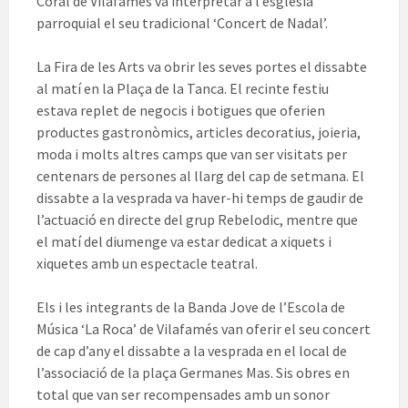
Coral de Vilafamés va interpretar a l’església
parroquial el seu tradicional ‘Concert de Nadal’.
La Fira de les Arts va obrir les seves portes el dissabte
al matí en la Plaça de la Tanca. El recinte festiu
estava replet de negocis i botigues que oferien
productes gastronòmics, articles decoratius, joieria,
moda i molts altres camps que van ser visitats per
centenars de persones al llarg del cap de setmana. El
dissabte a la vesprada va haver-hi temps de gaudir de
l’actuació en directe del grup Rebelodic, mentre que
el matí del diumenge va estar dedicat a xiquets i
xiquetes amb un espectacle teatral.
Els i les integrants de la Banda Jove de l’Escola de
Música ‘La Roca’ de Vilafamés van oferir el seu concert
de cap d’any el dissabte a la vesprada en el local de
l’associació de la plaça Germanes Mas. Sis obres en
total que van ser recompensades amb un sonor