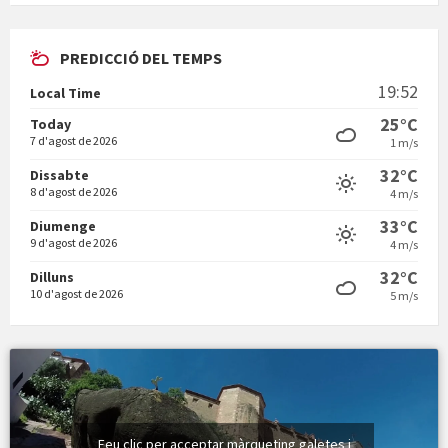
En Bum
PREDICCIÓ DEL TEMPS
19:52
Local Time
25°C
Today
7 d'agost de 2026
1 m/s
32°C
Dissabte
Vermuts a la Font. Hit parit
8 d'agost de 2026
4 m/s
33°C
Diumenge
9 d'agost de 2026
4 m/s
32°C
Dilluns
10 d'agost de 2026
5 m/s
Feu clic per acceptar màrqueting galetes i