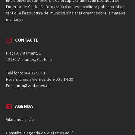
Entre oliveres i ametllers treu el cap Vilafamés, un bell destí de
l’interior de Castelló. L’orografia d’aquest acollidor poble ha influït
tant que l’estructura del municipi s’ha anat creant sobre la mateixa
muntanya.
CONTACTE
Plaça Ajuntament, 1
12192 Vilafamés, Castelló
Teléfono: 964 32 90 01
Horari: lunes a viernes de 9:00 a 14:00
Email:
info@vilafames.es
AGENDA
Vilafamés al día
Consulta la agenda de Vilafamés
aquí