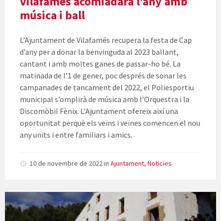
Vilafamés acomiadarà l’any amb
música i ball
L’Ajuntament de Vilafamés recupera la festa de Cap
d’any per a donar la benvinguda al 2023 ballant,
cantant i amb moltes ganes de passar-ho bé. La
matinada de l’1 de gener, poc després de sonar les
campanades de tancament del 2022, el Poliesportiu
municipal s’omplirà de música amb l’Orquestra i la
Discomòbil Fènix. L’Ajuntament ofereix així una
oportunitat perquè els veïns i veïnes comencen el nou
any units i entre familiars i amics.
10 de novembre de 2022
in
Ajuntament
,
Noticies