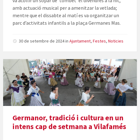
va acollir un sopar de ‘tombet’ el divendres a la nit,
amb actuació musical per a amenitzar la vetlada;
mentre que el dissabte al matí es va organitzar un
parc d’activitats infantils a la plaça Germanes Mas.
30 de setembre de 2024
in
Ajuntament
,
Festes
,
Noticies
Germanor, tradició i cultura en un
intens cap de setmana a Vilafamés