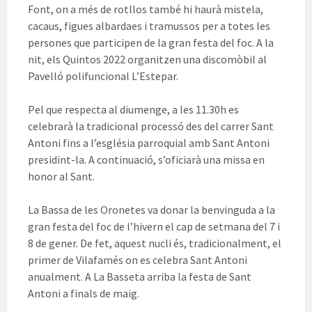
Font, on a més de rotllos també hi haurà mistela,
cacaus, figues albardaes i tramussos per a totes les
persones que participen de la gran festa del foc. A la
nit, els Quintos 2022 organitzen una discomòbil al
Pavelló polifuncional L’Estepar.
Pel que respecta al diumenge, a les 11.30h es
celebrarà la tradicional processó des del carrer Sant
Antoni fins a l’església parroquial amb Sant Antoni
presidint-la. A continuació, s’oficiarà una missa en
honor al Sant.
La Bassa de les Oronetes va donar la benvinguda a la
gran festa del foc de l’hivern el cap de setmana del 7 i
8 de gener. De fet, aquest nucli és, tradicionalment, el
primer de Vilafamés on es celebra Sant Antoni
anualment. A La Basseta arriba la festa de Sant
Antoni a finals de maig.