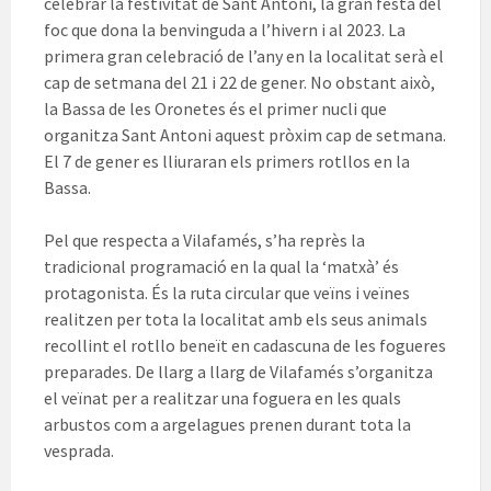
celebrar la festivitat de Sant Antoni, la gran festa del
foc que dona la benvinguda a l’hivern i al 2023. La
primera gran celebració de l’any en la localitat serà el
cap de setmana del 21 i 22 de gener. No obstant això,
la Bassa de les Oronetes és el primer nucli que
organitza Sant Antoni aquest pròxim cap de setmana.
El 7 de gener es lliuraran els primers rotllos en la
Bassa.
Pel que respecta a Vilafamés, s’ha reprès la
tradicional programació en la qual la ‘matxà’ és
protagonista. És la ruta circular que veïns i veïnes
realitzen per tota la localitat amb els seus animals
recollint el rotllo beneït en cadascuna de les fogueres
preparades. De llarg a llarg de Vilafamés s’organitza
el veïnat per a realitzar una foguera en les quals
arbustos com a argelagues prenen durant tota la
vesprada.