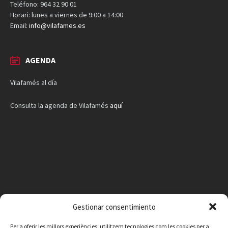
Teléfono: 964 32 90 01
Horari: lunes a viernes de 9:00 a 14:00
Email:
info@vilafames.es
AGENDA
Vilafamés al día
Consulta la agenda de Vilafamés
aquí
Gestionar consentimiento
Per a oferir les millors experiències, utilitzem tecnologies com les cookies per a