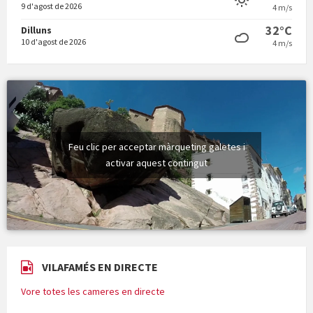
9 d'agost de 2026
4 m/s
32°C
Dilluns
10 d'agost de 2026
4 m/s
Feu clic per acceptar màrqueting galetes i
activar aquest contingut
VILAFAMÉS EN DIRECTE
Vore totes les cameres en directe