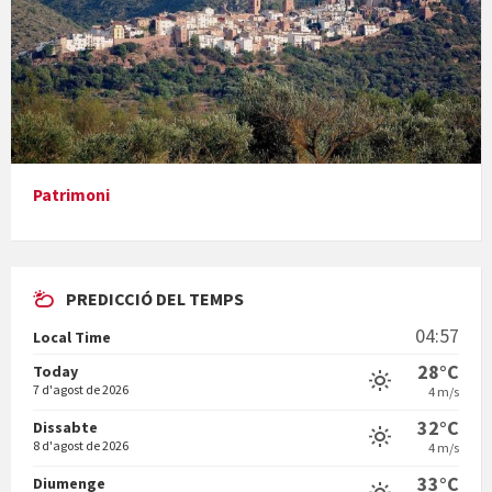
Presentació del llibre &quot;La mare&quot;, d'Emma Zafon
Patrimoni
PREDICCIÓ DEL TEMPS
En Bum
04:57
Local Time
28°C
Today
7 d'agost de 2026
4 m/s
32°C
Dissabte
8 d'agost de 2026
4 m/s
Vermuts a la Font. Hit parit
33°C
Diumenge